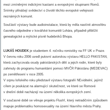
mezi zmíněnými indickými kastami a evropskými skupinami Romů.
Snímky přinášejí svědectví o životě těchto evropské veřejnosti
neznámých komunit.
Součástí výstavy bude audioinstalace, která by měla nastínit atmosféru
časného odpoledne v kovářské komunitě Lohára, případně přiblížit
genealogické a mýtické písně hudebníků Bhopa.
LUKÁŠ HOUDEK
je studentem 4. ročníku romistiky na FF UK v Praze.
V červnu roku 2006 uvedl putovní autorskou výstavu HELLO PAKISTAN,
která zachycovala osudy pakistánských dětí a jejich rodin, které byly
zahrnuty do programu humanitární pomoci MVČR Pákistánu (MEDEVAC)
po zemětřesení v roce 2005.
V srpnu loňského roku představil výstavu fotografií NEviditelní, jejímž
cílem je poukázat na alarmující skutečnost, ve které se Romové
v dnešní době nacházejí na území několika evropských zemí.
V současné době se věnuje projektu Flush!, který netradičním způsobem
mapuje problematiku homosexuality na území hlavního města Prahy.