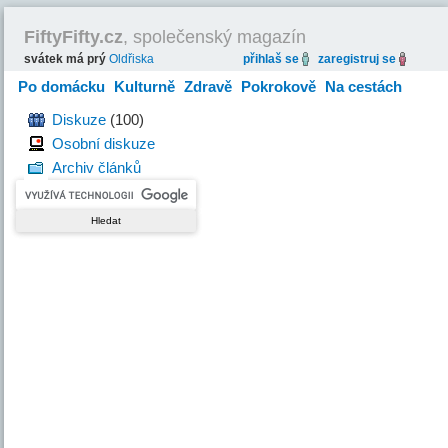
FiftyFifty.cz
, společenský magazín
svátek má prý
Oldřiska
přihlaš se
zaregistruj se
Po domácku
Kulturně
Zdravě
Pokrokově
Na cestách
Hravě
Diskuze
(100)
Osobní diskuze
Archiv článků