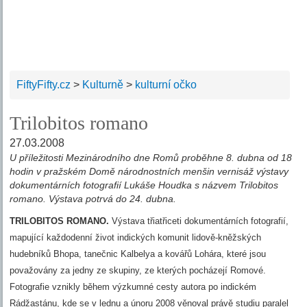
FiftyFifty.cz
>
Kulturně
>
kulturní očko
Trilobitos romano
27.03.2008
U příležitosti Mezinárodního dne Romů proběhne 8. dubna od 18
hodin v pražském Domě národnostních menšin vernisáž výstavy
dokumentárních fotografií Lukáše Houdka s názvem Trilobitos
romano. Výstava potrvá do 24. dubna.
TRILOBITOS ROMANO.
Výstava třiatřiceti dokumentárních fotografií,
mapující každodenní život indických komunit lidově-kněžských
hudebníků Bhopa, tanečnic Kalbelya a kovářů Lohára, které jsou
považovány za jedny ze skupiny, ze kterých pocházejí Romové.
Fotografie vznikly během výzkumné cesty autora po indickém
Rádžastánu, kde se v lednu a únoru 2008 věnoval právě studiu paralel