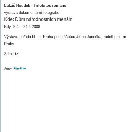
Lukáš Houdek -
Trilobitos romano
výstava
dokumentární fotografie
Kde: Dům národnostních menšin
Kdy: 8.4. - 24.4.2008
Výstavu pořádá hl. m. Praha pod záštitou Jiřího Janečka, radního hl. m.
Prahy.
Zdroj: tz
Autor:
FiftyFifty