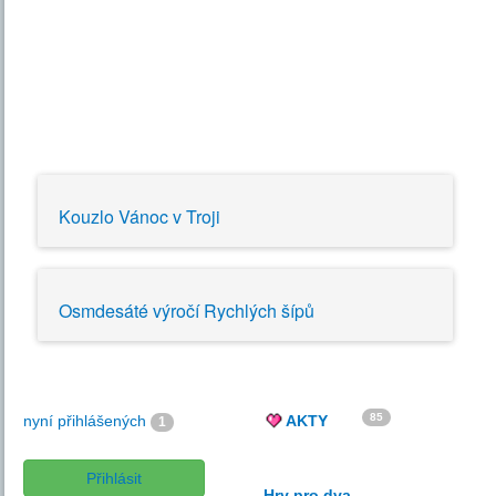
Kouzlo Vánoc v Troji
Osmdesáté výročí Rychlých šípů
85
nyní přihlášených
AKTY
1
Přihlásit
Hry pro dva