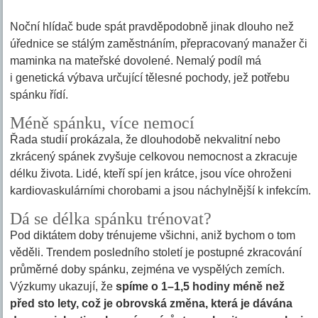
Noční hlídač bude spát pravděpodobně jinak dlouho než
úřednice se stálým zaměstnáním, přepracovaný manažer či
maminka na mateřské dovolené. Nemalý podíl má
i genetická výbava určující tělesné pochody, jež potřebu
spánku řídí.
Méně spánku, více nemocí
Řada studií prokázala, že dlouhodobě nekvalitní nebo
zkrácený spánek zvyšuje celkovou nemocnost a zkracuje
délku života. Lidé, kteří spí jen krátce, jsou více ohroženi
kardiovaskulárními chorobami a jsou náchylnější k infekcím.
Dá se délka spánku trénovat?
Pod diktátem doby trénujeme všichni, aniž bychom o tom
věděli. Trendem posledního století je postupné zkracování
průměrné doby spánku, zejména ve vyspělých zemích.
Výzkumy ukazují, že
spíme o 1–1,5 hodiny méně než
před sto lety, což je obrovská změna, která je dávána