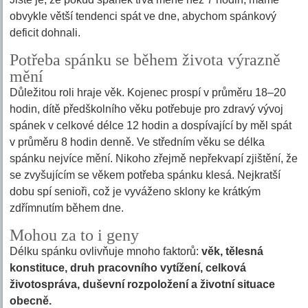
obvykle větší tendenci spát ve dne, abychom spánkový
deficit dohnali.
Potřeba spánku se během života výrazně
mění
Důležitou roli hraje věk. Kojenec prospí v průměru 18–20
hodin, dítě předškolního věku potřebuje pro zdravý vývoj
spánek v celkové délce 12 hodin a dospívající by měl spát
v průměru 8 hodin denně. Ve středním věku se délka
spánku nejvíce mění. Nikoho zřejmě nepřekvapí zjištění, že
se zvyšujícím se věkem potřeba spánku klesá. Nejkratší
dobu spí senioři, což je vyváženo sklony ke krátkým
zdřímnutím během dne.
Mohou za to i geny
Délku spánku ovlivňuje mnoho faktorů:
věk, tělesná
konstituce, druh pracovního vytížení, celková
životospráva, duševní rozpoložení a životní situace
obecně.