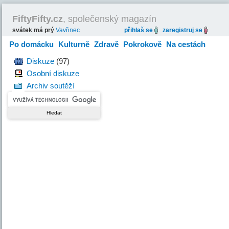
FiftyFifty.cz
, společenský magazín
svátek má prý
Vavřinec
přihlaš se
zaregistruj se
Po domácku
Kulturně
Zdravě
Pokrokově
Na cestách
Hravě
Diskuze
(97)
Osobní diskuze
Archiv soutěží