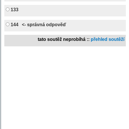
133
144
<- správná odpověď
tato soutěž neprobíhá ::
přehled soutěží