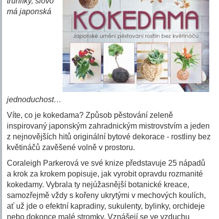
truhlíky, slovo
má japonská
jednoduchost…
Víte, co je kokedama? Způsob pěstování zeleně
inspirovaný japonským zahradnickým mistrovstvím a jeden
z nejnovějších hitů originální bytové dekorace - rostliny bez
květináčů zavěšené volně v prostoru.
Coraleigh Parkerová ve své knize představuje 25 nápadů
a krok za krokem popisuje, jak vyrobit opravdu rozmanité
kokedamy. Vybrala ty nejúžasnější botanické kreace,
samozřejmě vždy s kořeny ukrytými v mechových koulích,
ať už jde o efektní kapradiny, sukulenty, bylinky, orchideje
nebo dokonce malé stromky. Vznášejí se ve vzduchu