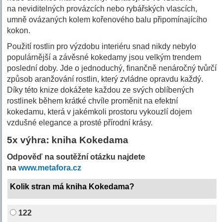
na neviditelných provázcích nebo rybářských vlascích,
umně ovázaných kolem kořenového balu připomínajícího
kokon.
Použití rostlin pro výzdobu interiéru snad nikdy nebylo
populárnější a závěsné kokedamy jsou velkým trendem
poslední doby. Jde o jednoduchý, finančně nenáročný tvůrčí
způsob aranžování rostlin, který zvládne opravdu každý.
Díky této knize dokážete každou ze svých oblíbených
rostlinek během krátké chvíle proměnit na efektní
kokedamu, která v jakémkoli prostoru vykouzlí dojem
vzdušné elegance a prosté přírodní krásy.
5x výhra: kniha Kokedama
Odpověď na soutěžní otázku najdete
na
www.metafora.cz
Kolik stran má kniha Kokedama?
122