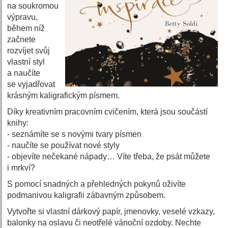
na soukromou
výpravu,
během níž
začnete
rozvíjet svůj
vlastní styl
a naučíte
se vyjadřovat
krásným kaligrafickým písmem.
Díky kreativním pracovním cvičením, která jsou součástí
knihy:
- seznámíte se s novými tvary písmen
- naučíte se používat nové styly
- objevíte nečekané nápady… Víte třeba, že psát můžete
i mrkví?
S pomocí snadných a přehledných pokynů oživíte
podmanivou kaligrafii zábavným způsobem.
Vytvořte si vlastní dárkový papír, jmenovky, veselé vzkazy,
balonky na oslavu či neotřelé vánoční ozdoby. Nechte