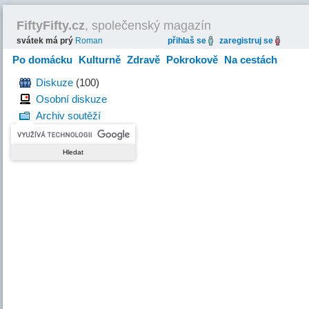
FiftyFifty.cz
, společenský magazín
svátek má prý
Roman
přihlaš se
zaregistruj se
Po domácku
Kulturně
Zdravě
Pokrokově
Na cestách
Hravě
Diskuze
(100)
Osobní diskuze
Archiv soutěží