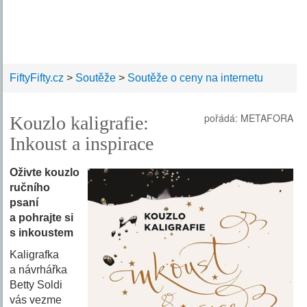
FiftyFifty.cz
>
Soutěže
>
Soutěže o ceny na internetu
pořádá: METAFORA
Kouzlo kaligrafie:
Inkoust a inspirace
Oživte kouzlo
ručního
psaní
a pohrajte si
s inkoustem
Kaligrafka
a návrhářka
Betty Soldi
vás vezme