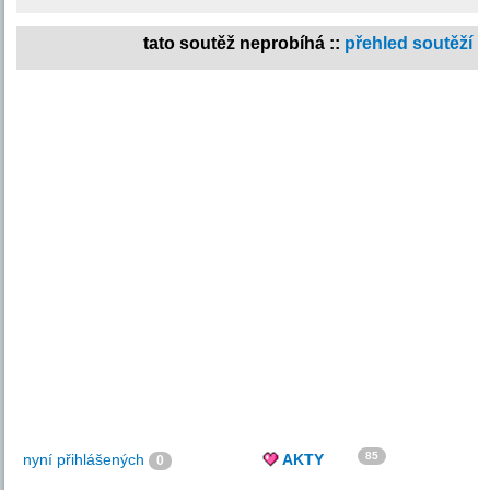
tato soutěž neprobíhá ::
přehled soutěží
85
nyní přihlášených
AKTY
0