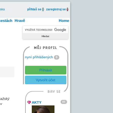
iska
přihlaš se
zaregistruj se
cestách
Hravě
Home
nyní přihlášených
0
Přihlásit
Vytvořit účet
ražský
85
AKTY
 v