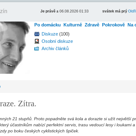
zín
Je právě ±
06.08.2026 01:33
svátek má prý
Oldř
Po domácku
Kulturně
Zdravě
Pokrokově
Na 
Diskuze
(100)
Osobní diskuze
Archiv článků
o
aze. Zítra.
ných 21 stupňů. Proto popadněte svá kola a dorazte si užít největší p
erý účastníkům nabízí perfektní servis, trasu vedoucí lesy i loukami a
ízdy po boku českých cyklistických špiček.