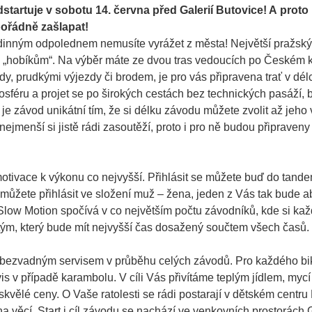
startuje v sobotu 14. června před Galerií Butovice! A proto
 pořádně zašlapat!
dinným odpolednem nemusíte vyrážet z města! Největší pražský
ak „hobíkům“. Na výběr máte ze dvou tras vedoucích po Českém 
dy, prudkými výjezdy či brodem, je pro vás připravena trať v dél
sféru a projet se po širokých cestách bez technických pasáží, 
je závod unikátní tím, že si délku závodu můžete zvolit až jeho
i nejmenší si jistě rádi zasoutěží, proto i pro ně budou připraven
 motivace k výkonu co nejvyšší. Přihlásit se můžete buď do tand
ůžete přihlásit ve složení muž – žena, jeden z Vás tak bude a
. Slow Motion spočívá v co největším počtu závodníků, kde si ka
n tým, který bude mít nejvyšší čas dosažený součtem všech časů.
 bezvadným servisem v průběhu celých závodů. Pro každého bi
is v případě karambolu. V cíli Vás přivítáme teplým jídlem, mycí
kvělé ceny. O Vaše ratolesti se rádi postarají v dětském centru 
a věcí. Start i cíl závodu se nachází ve venkovních prostorách 