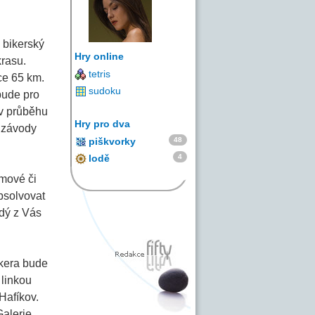
 bikerský
Hry online
krasu.
tetris
ce 65 km.
sudoku
bude pro
 v průběhu
Hry pro dva
y závody
48
piškvorky
4
lodě
emové či
bsolvovat
ždý z Vás
kera bude
 linkou
Hafíkov.
Galerie