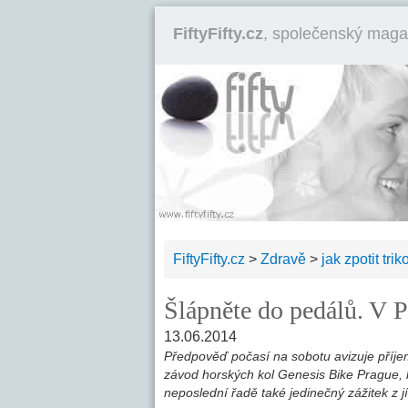
FiftyFifty.cz
, společenský maga
FiftyFifty.cz
>
Zdravě
>
jak zpotit trik
Šlápněte do pedálů. V Pr
13.06.2014
Předpověď počasí na sobotu avizuje příjem
závod horských kol Genesis Bike Prague, kt
neposlední řadě také jedinečný zážitek z j