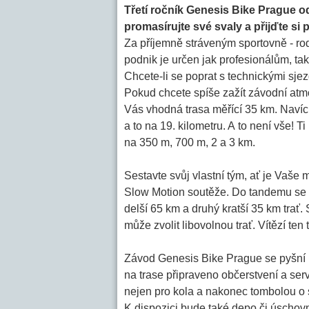
Třetí ročník Genesis Bike Prague od
promasírujte své svaly a přijďte si
Za příjemně stráveným sportovně - ro
podnik je určen jak profesionálům, t
Chcete-li se poprat s technickými sjez
Pokud chcete spíše zažít závodní atmo
Vás vhodná trasa měřící 35 km. Navíc 
a to na 19. kilometru. A to není vše! T
na 350 m, 700 m, 2 a 3 km.
Sestavte svůj vlastní tým, ať je Vaše
Slow Motion soutěže. Do tandemu se m
delší 65 km a druhý kratší 35 km trať
může zvolit libovolnou trať. Vítězí te
Závod Genesis Bike Prague se pyšní
na trase připraveno občerstvení a serv
nejen pro kola a nakonec tombolou o s
K dispozici bude také depo či úschovn