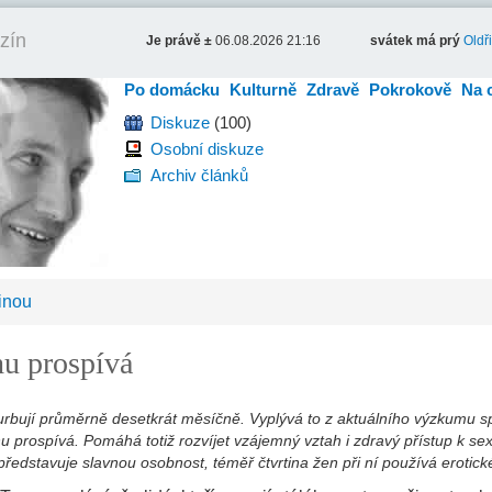
zín
Je právě ±
06.08.2026 21:16
svátek má prý
Oldř
Po domácku
Kulturně
Zdravě
Pokrokově
Na 
Diskuze
(100)
Osobní diskuze
Archiv článků
inou
u prospívá
sturbují průměrně desetkrát měsíčně. Vyplývá to z aktuálního výzkumu s
prospívá. Pomáhá totiž rozvíjet vzájemný vztah i zdravý přístup k sex
představuje slavnou osobnost, téměř čtvrtina žen při ní používá erotic