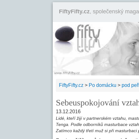
FiftyFifty.cz
, společenský maga
FiftyFifty.cz
>
Po domácku
>
pod peř
Sebeuspokojování vztah
13.12.2016
Lidé, kteří žijí v partnerském vztahu, ma
Tenga. Podle odborníků masturbace vztahu 
Zatímco každý třetí muž si při masturbaci 