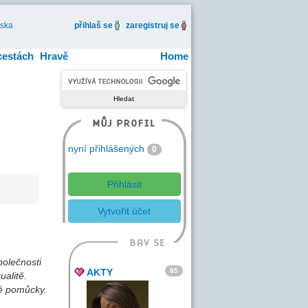
iska
přihlaš se
zaregistruj se
cestách
Hravě
Home
nyní přihlášených
0
Přihlásit
Vytvořit účet
polečnosti
85
AKTY
ualitě.
ké pomůcky.