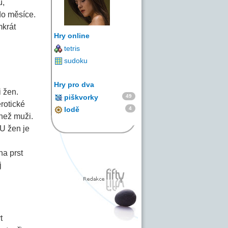
u,
do měsíce.
mkrát
Hry online
tetris
sudoku
Hry pro dva
i žen.
49
piškvorky
rotické
4
lodě
 než muži.
U žen je
na prst
j
t