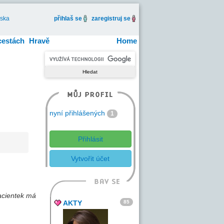
iska
přihlaš se
zaregistruj se
cestách
Hravě
Home
nyní přihlášených
1
Přihlásit
Vytvořit účet
acientek má
85
AKTY