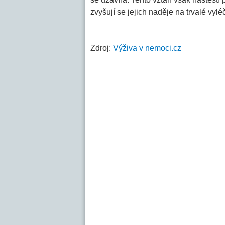
zvyšují se jejich naděje na trvalé vylé
Zdroj:
Výživa v nemoci.cz