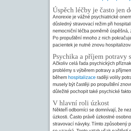
Úspěch léčby je často jen 
Anorexie je vážné psychiatrické onem
důsledný stravovací režim při hospital
nemocniční léčba poměrně úspěšná, zm
Po propuštění mnoho z nich pokračuj
pacientek je nutné znovu hospitalizo
Psychika a příjem potravy 
Ačkoliv celá řada psychických příznak
problémy s výběrem potravy a příjmem p
během
hospitalizace
raději volily pot
musely být častěji po propuštění znovu
důležité pochopit také psychické fak
V hlavní roli úzkost
Někteří odborníci se domnívají, že n
úzkosti. Často právě úzkostné osobnosti
stravovací návyky. Tímto způsobený p
se uzavírá. Tento vztah však naštěstí 