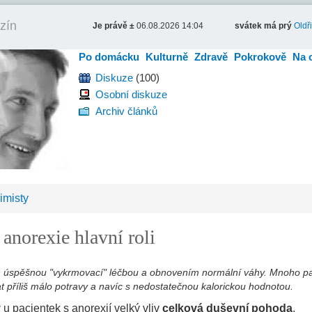
zín
Je právě ±
06.08.2026 14:04
svátek má prý
Oldř
Po domácku
Kulturně
Zdravě
Pokrokově
Na 
Diskuze
(100)
Osobní diskuze
Archiv článků
imisty
 anorexie hlavní roli
 úspěšnou "vykrmovací" léčbou a obnovením normální váhy. Mnoho p
mat příliš málo potravy a navíc s nedostatečnou kalorickou hodnotou.
y
u pacientek s anorexií velký vliv
celková duševní pohoda
.