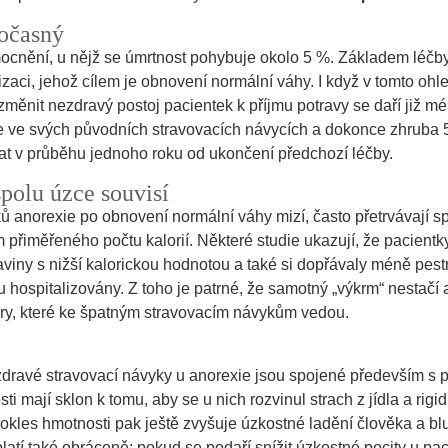
dočasný
ocnění, u nějž se úmrtnost pohybuje okolo 5 %. Základem léčby
izaci, jehož cílem je obnovení normální váhy. I když v tomto oh
ěnit nezdravý postoj pacientek k příjmu potravy se daří již mé
e ve svých původních stravovacích návycích a dokonce zhruba
vat v průběhu jednoho roku od ukončení předchozí léčby.
spolu úzce souvisí
ů anorexie po obnovení normální váhy mizí, často přetrvávají sp
řiměřeného počtu kalorií. Některé studie ukazují, že pacientky,
raviny s nižší kalorickou hodnotou a také si dopřávaly méně pest
 hospitalizovány. Z toho je patrné, že samotný „výkrm“ nestačí a
tory, které ke špatným stravovacím návykům vedou.
ezdravé stravovací návyky u anorexie jsou spojené především s 
 mají sklon k tomu, aby se u nich rozvinul strach z jídla a rigid
okles hmotnosti pak ještě zvyšuje úzkostné ladění člověka a bl
platí také obráceně: pokud se podaří snížit úzkostné pocity u pac