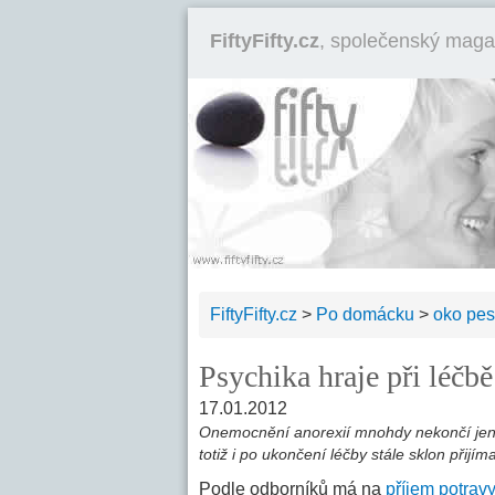
FiftyFifty.cz
, společenský maga
FiftyFifty.cz
>
Po domácku
>
oko pes
Psychika hraje při léčbě
17.01.2012
Onemocnění anorexií mnohdy nekončí jen
totiž i po ukončení léčby stále sklon přijí
Podle odborníků má na
příjem potrav