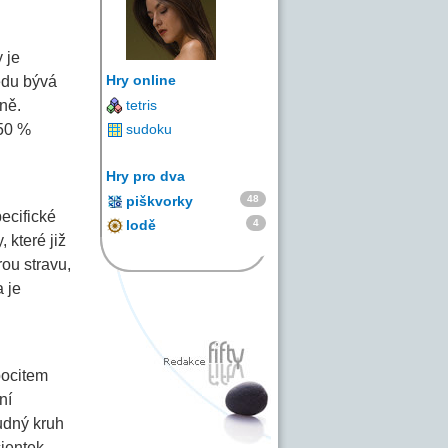
 je
Hry online
ledu bývá
ně.
tetris
 50 %
sudoku
Hry pro dva
48
piškvorky
ecifické
4
lodě
 které již
rou stravu,
 je
pocitem
ní
udný kruh
ientek,