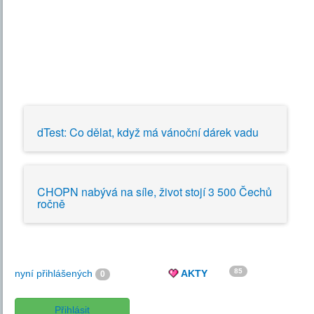
dTest: Co dělat, když má vánoční dárek vadu
CHOPN nabývá na síle, život stojí 3 500 Čechů
ročně
85
nyní přihlášených
AKTY
0
Přihlásit