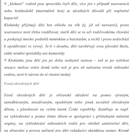
V „klokaní“ rodině jsou zpravidla čtyři děti, více jen v případě sourozenců
nebo krátkodobě (maximálně šest) ze závažných důvodů při naplněné
kapacitě.
Klokánky přijímají děti bez ohledu na věk (tj. již od narození), proto
sourozence není třeba rozdělovat, starší děti se tu učí rodičovskému chování
a poskytují mnoho podnětů miminkům a batolatům, u nichž i proto nedochází
k opožďování ve vývoji. Je-li v dosahu, děti navštěvují svou původní školu,
takže nemění spolužáky ani kamarády.
V Klokánku jsou děti jen po dobu nezbytně nutnou – než se po vyřešení
situace mohou vrátit domů nebo než je pro ně nalezena trvalá náhradní
rodina, není-li návrat do té vlastní možný.
Fond ohrožených dětí
Fond ohrožených dětí je občanské sdružení na pomoc týraným,
zanedbávaným, zneužívaným, opuštěným nebo jinak sociálně ohroženým
dětem, s působností na celém území České republiky. Zaměřuje se např.
na vyhledávání a pomoc těmto dětem ve spolupráci s příslušnými státními
orgány, na vyhledávání náhradních rodin pro obtížně umístitelné děti,
na zřizování a provoz zařízení pro děti vyžadující okamžitou pomoc. Kromě