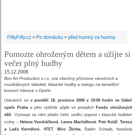
FiftyFifty.cz
>
Po domácku
>
před humny za humny
Pomozte ohroženým dětem a užijte si
večer plný hudby
15.12.2006
Bon Art Production s.r.o. zve všechny příznivce vánočních a
muzikálových skladeb, klasické hudby a swingu na benefiční
koncert Vánoce v Opeře.
Uskuteční se
v pondělí 18. prosince 2006 v 19:00
hodin
ve Státní
opeře Praha
a jeho výtěžek půjde ve prospěch
Fondu ohrožených
dětí
. Vystoupí na něm přední čeští umělci popové i klasické hudební
scény –
Helena Vondráčková
,
Leona Machálková
,
Petr Kolář
,
Tereza
a Laďa Kerndlovi
,
4TET
,
Miro Žbirka
, Radim Schwab, houslista