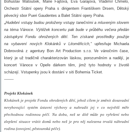
Bohuslav Matoušek, Marie Fajtová, Eva Garajová, Vladimír Chmelo,
Orchestr Státní opery Praha s dirigentem Františkem Drsem, Dětský
pěvecký sbor Pueri Gaudentes a Balet Státní opery Praha.
„
Hudební vstupy budou proloženy vstupy tanečními a mluveným slovem
na téma Vánoce. Výtěžek koncertu pak bude v průběhu večera předán
zástupkyni Fondu ohrožených dětí. Ten získané prostředky použije
na vybavení nových Klokánků v Litoměřicích,“
upřesňuje Michaela
Dobrovolná z agentury Bon Art Production s.r.o. Ve vánočním čase,
který je už tradičně charakterizován láskou, porozuměním a nadějí, je
koncert Vánoce v Opeře dárkem těm, jimž tyto hodnoty v životě
scházejí. Vstupenky jsou k dostání v siti Bohemia Ticket.
--------
Projekt Klokánek
Klokánek je projekt Fondu ohrožených dětí, jehož cílem je změnit dosavadní
nevyhovující systém ústavní výchovy a nahradit jej v co největší míře
přechodnou rodinnou péčí. Na dobu, než se dítě může po vyřešení nebo
zlepšení situace vrátit domů nebo než je pro něj nalezena trvalá náhradní
rodina (osvojení, pěstounská péče).