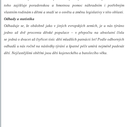
toho zajišťuje poradenskou a hmotnou pomoc náhradním i potřebným
vlastním rodinám s dětmi a snaží se o osvětu a změnu legislativy v této oblasti.
Odhady a statistika
Odhaduje se, že obdobně jako v jiných evropských zemích, je u nás týráno
jedno až dvě procenta dětské populace – v přepočtu na absolutní čísla
se jedná o dvacet až čtyřicet tisíc dětí mladších patnácti let! Podle odborných
odhadů u nás ročně na následky týrání a špatné péče umírá nejméně padesát
dětí. Nejčastějšími oběťmi jsou děti kojeneckého a batolecího věku.