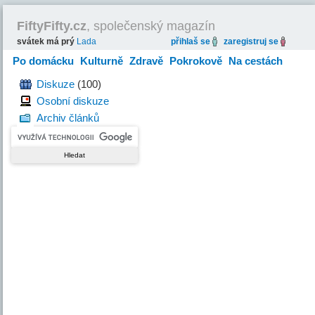
FiftyFifty.cz
, společenský magazín
svátek má prý
Lada
přihlaš se
zaregistruj se
Po domácku
Kulturně
Zdravě
Pokrokově
Na cestách
Hravě
Diskuze
(100)
Osobní diskuze
Archiv článků