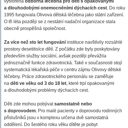
vytvořena
odborná léčebna pro děti s opakovanými
a dlouhodobými onemocněními dýchacích cest
. Do roku
1995 fungovala Olivova dětská léčebna jako státní zařízení.
O tři léta později se z nestátní nadační organizace stala
obecně prospěšná společnost.
Za více než sto let fungování
instituce navštívily rozsáhlé
prostory desetitisíce dětí. Z počátku zde byly poskytovány
především služby sociální, avšak později převážila
jednoznačně funkce zdravotnická. Také v současnosti stojí
systematická lékařská péče v centru zájmu Olivovy dětské
léčebny. Práce zdravotnického personálu se zaměřuje
na
děti ve věku od 3 do 18 let
, které trpí opakovanými
a dlouhodobými problémy dýchacích cest.
Děti zde mohou pobývat
samostatně nebo
s doprovodem
. Pro malé pacienty v doprovodu rodinných
příslušníků jsou v komplexu určena dvě samostatná
oddělení. Do šestého roku věku dítěte je pobyt