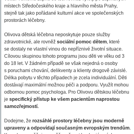
místech Středočeského kraje a hlavního města Prahy,
stejně tak jako pořádané kulturní akce ve společenských
prostorách léčebny.
Olivova dětská léčebna neposkytuje pouze služby
zdravotnické, ale rovněž
sociální pomoc dětem
, které
se dostaly ne vlastní vinou do nepříznivé životní situace.
Cílovou skupinou tohoto programu jsou děti ve věku od 3
do 18 let. V žádném případě se však nejedná o osoby
s poruchami chování, delikventy a klienty drogově závislé.
Délka pobytu v těchto případech je zcela individuální. Děti
dostávají maximální možnou péči a podporu. Využít mohou
odbornou pomoc psychologa. Pro Olivovu dětskou léčebnu
je
specifický přístup ke všem pacientům naprostou
samozřejmostí.
Dodejme, že
rozsáhlé prostory léčebny jsou moderně
upraveny a odpovídají současným evropským trendům
.