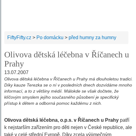
FiftyFifty.cz
>
Po domácku
>
před humny za humny
Olivova dětská léčebna v Říčanech u
Prahy
13.07.2007
Olivova dětská léčebna v Říčanech u Prahy má dlouholetou tradici.
Díky kauze Terezka se o ní v posledních dnech dozvídáme mnoho
informací, a to z většiny médií. Málokde se však dočtete, že
klíčovým smyslem jejího současného působení je specifický
přístup k dětem a odborná pomoc každému z nich.
Olivova dětská léčebna, o.p.s. v Říčanech u Prahy
patří
k nejstarším zařízením pro děti nejen v České republice, ale
také v celé střední Evropě. Díky zcela výjimečným