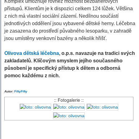
Komplex umožňuje rovněž možnost bezbariérových
přístupů. Klientům je k dispozici celkem 124 lůžek. Většina
z nich má vlastní sociální zázemí. Nedílnou součástí
jednotlivých oddělení jsou vybavené dětské herny. Léčebna
je zasazena do prostředí půvabného lesoparku, v zahradě
jsou umístěny venkovní bazény a několik hřišť.
Olivova dětská léčebna
, o.p.s. navazuje na tradici svých
zakladatelů. Klíčovým smyslem jejího současného
působení je specifický přístup k dětem a odborná
pomoc každému z nich.
Autor:
FiftyFifty
:: Fotogalerie ::