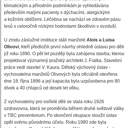
klimatickým a přírodním podmínkám je vyhledávána
především malými pacienty s dýchacími, alergickými
a kožními obtížemi. Léčebna se nachází ve zdravém pásu
lesů s celoročně nízkými hodnotami škodlivin v ovzduší.
U zrodu záslužné instituce stáli manželé
Alois a Luisa
Olivovi
, kteří předložili první návrhy ohledně ústavu pro děti
již roku 1890. O pět let později byla zahájena stavba, kterou
projektoval významný pražský architekt J. Fialka. Stavební
práce vedl stavitel V. Kaura. Dětský výchovný ústav -
vychovatelna manželů Olivových byla oficiálně otevřena
dne 18. října 1896 a její kapacita byla uzpůsobena pro 80
dívek a 40 chlapců od deseti let věku.
Z vychovatelny pro osiřelé děti se stala roku 1926
ozdravovna, která se proměnila během druhé světové války
v TBC preventorium. Po skončení okupace sloužil ústav
opět svému původnímu účelu. Roku 1980 zde byla