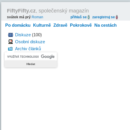
FiftyFifty.cz
, společenský magazín
svátek má prý
Roman
přihlaš se
zaregistruj se
Po domácku
Kulturně
Zdravě
Pokrokově
Na cestách
Hravě
Diskuze
(100)
Osobní diskuze
Archiv článků