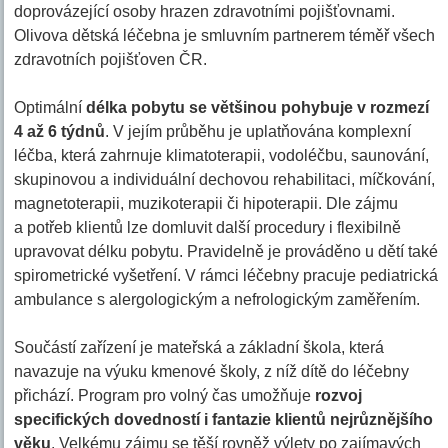
doprovázející osoby hrazen zdravotními pojišťovnami.
Olivova dětská léčebna je smluvním partnerem téměř všech
zdravotních pojišťoven ČR.
Optimální
délka pobytu se většinou pohybuje v rozmezí
4 až 6 týdnů
. V jejím průběhu je uplatňována komplexní
léčba, která zahrnuje klimatoterapii, vodoléčbu, saunování,
skupinovou a individuální dechovou rehabilitaci, míčkování,
magnetoterapii, muzikoterapii či hipoterapii. Dle zájmu
a potřeb klientů lze domluvit další procedury i flexibilně
upravovat délku pobytu. Pravidelně je prováděno u dětí také
spirometrické vyšetření. V rámci léčebny pracuje pediatrická
ambulance s alergologickým a nefrologickým zaměřením.
Součástí zařízení je mateřská a základní škola, která
navazuje na výuku kmenové školy, z níž dítě do léčebny
přichází. Program pro volný čas umožňuje
rozvoj
specifických dovedností i fantazie klientů nejrůznějšího
věku
. Velkému zájmu se těší rovněž výlety po zajímavých