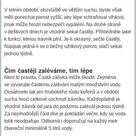
V letním období, obzvláště ve větším suchu, byste však
měli ponechat porost vyšší, aby lépe schraňoval vlhkost,
jinak může hrozit nebezpečí vypálení. Na druhé straně
v deštivých dnech je vhodné sekat častěji. Přihlédněte také
k funkci, kterou trávník plní. Je-li okrasný, sečte častěji.
Naopak jedná-li se o bežný užitkový porost, stačí sekat
jednou týdně.
Čím častěji zaléváme, tím lépe
Není to pravda. Častá zálivka může škodit. Zejména
se vyvarujte častému zalévání malým množstvím vody.
Dosáhnete tak jen hlubokého růstu kořenů a v období
sucha hrozí celkové uschnutí trávníku. Každopádně je
vhodné trávník od jara do podzimu zalévat jednou týdně.
Za nejvhodnější část dne je pokládán večer, kdy se voda
tolik neodpařuje. Odborníci doporučují na každý metr
čtvereční minimálně 5 litrů vody.