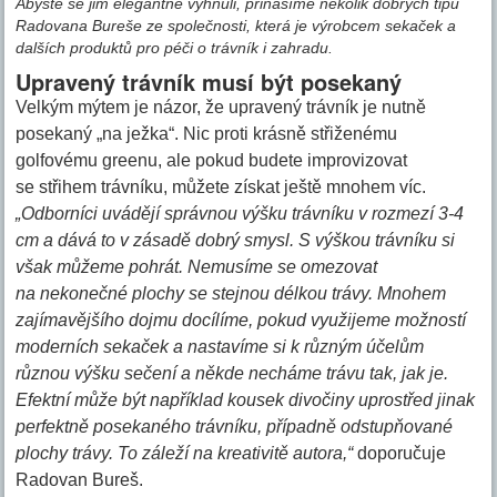
Abyste se jim elegantně vyhnuli, přinášíme několik dobrých tipů
Radovana Bureše ze společnosti, která je výrobcem sekaček a
dalších produktů pro péči o trávník i zahradu.
Upravený trávník musí být posekaný
Velkým mýtem je názor, že upravený trávník je nutně
posekaný „na ježka“. Nic proti krásně střiženému
golfovému greenu, ale pokud budete improvizovat
se střihem trávníku, můžete získat ještě mnohem víc.
„Odborníci uvádějí správnou výšku trávníku v rozmezí 3-4
cm a dává to v zásadě dobrý smysl. S výškou trávníku si
však můžeme pohrát. Nemusíme se omezovat
na nekonečné plochy se stejnou délkou trávy. Mnohem
zajímavějšího dojmu docílíme, pokud využijeme možností
moderních sekaček a nastavíme si k různým účelům
různou výšku sečení a někde necháme trávu tak, jak je.
Efektní může být například kousek divočiny uprostřed jinak
perfektně posekaného trávníku, případně odstupňované
plochy trávy. To záleží na kreativitě autora,“
doporučuje
Radovan Bureš.