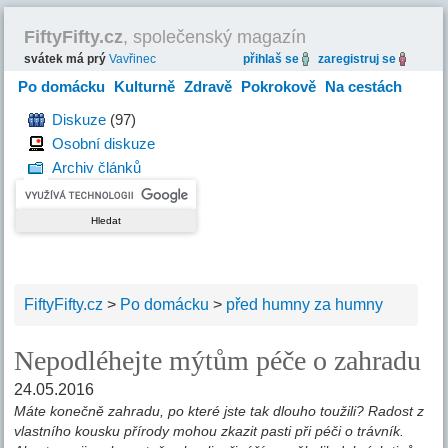
FiftyFifty.cz
, společenský magazín
svátek má prý
Vavřinec
přihlaš se
zaregistruj se
Po domácku
Kulturně
Zdravě
Pokrokově
Na cestách
Hravě
Diskuze
(97)
Osobní diskuze
Archiv článků
FiftyFifty.cz
>
Po domácku
>
před humny za humny
Nepodléhejte mýtům péče o zahradu
24.05.2016
Máte konečně zahradu, po které jste tak dlouho toužili? Radost z
vlastního kousku přírody mohou zkazit pasti při péči o trávník.