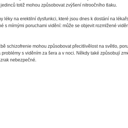
 jedinců totiž mohou způsobovat zvýšení nitroočního tlaku.
y léky na erektilní dysfunkci, které jsou dnes k dostání na lékař
né s mírnými poruchami vidění: může se objevit rozmlžené viděn
éčbě schizofrenie mohou způsobovat přecitlivělost na světlo, por
 problémy s viděním za šera a v noci. Někdy také způsobují z
o zrak nebezpečné.