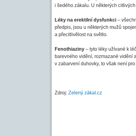
i šedého zákalu. U některých citlivých
Léky na erektilní dysfunkci
– všechn
předpis, jsou u některých mužů spoje
a přecitlivělost na světlo.
Fenothiaziny
– tyto léky užívané k l
barevného vidění, rozmazané vidění a
v zabarvení duhovky, to však není pr
Zdroj:
Zelený zákal.cz