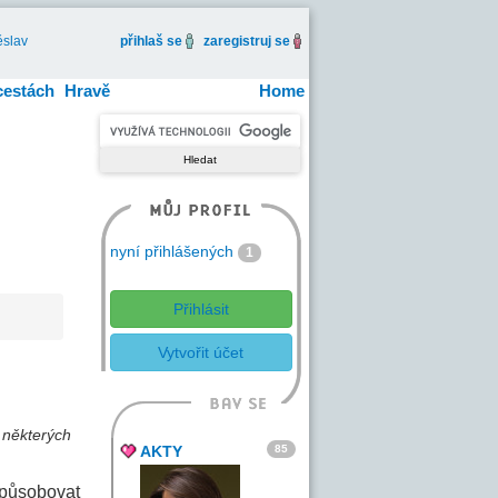
slav
přihlaš se
zaregistruj se
cestách
Hravě
Home
nyní přihlášených
1
Přihlásit
Vytvořit účet
 některých
85
AKTY
 způsobovat