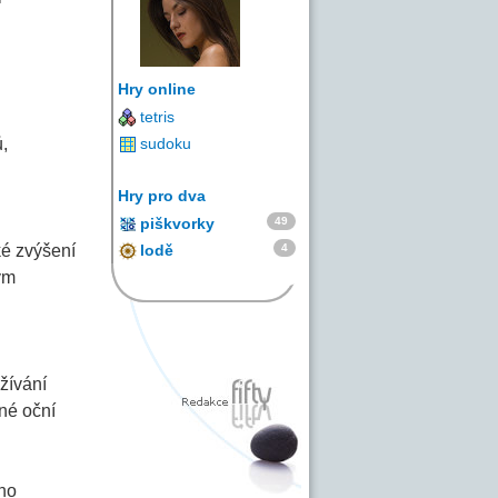
Hry online
tetris
,
sudoku
Hry pro dva
49
piškvorky
4
ké zvýšení
lodě
ým
žívání
lné oční
ého