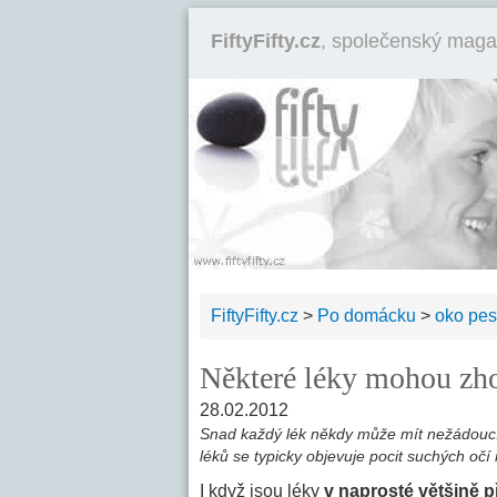
FiftyFifty.cz
, společenský maga
FiftyFifty.cz
>
Po domácku
>
oko pes
Některé léky mohou zho
28.02.2012
Snad každý lék někdy může mít nežádoucí 
léků se typicky objevuje pocit suchých očí 
I když jsou léky
v naprosté většině 