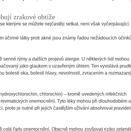
obují zrakové obtíže
 kterými se můžete nejčastěji setkat, není však vyčerpávající.
m účinné látky proti akné jsou známy řadou nežádoucích účinků
ě senné rýmy a dalších projevů alergie. U některých lidí mohou
označovaný jako glaukom s uzavřeným úhlem. Ten vyvolává prud
kou bolestí oka, bolestí hlavy, nevolností, zvracením a rozmazan
hydroxychlorochin, chlorochin) – kromě uvedených infekčních
ě revmatických onemocnění. Tyto léky mohou při dlouhodobém u
, proto je nutné při jejich častějším užívání absolvovat pravide
čbě celé řady onemocnění. Obecně mohou zvyšovat riziko zelen