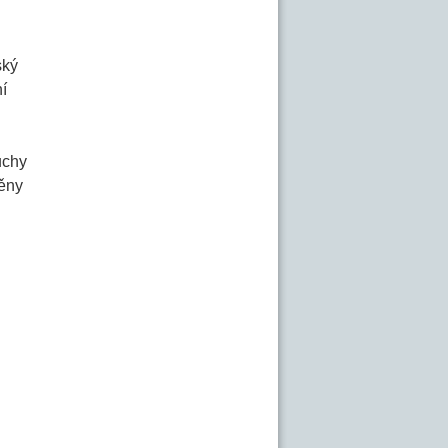
ský
í
uchy
měny