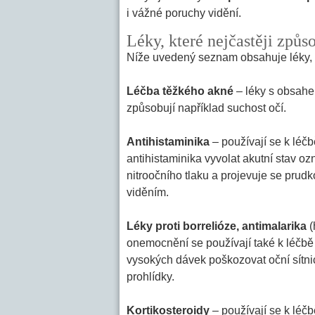
i vážné poruchy vidění.
Léky, které nejčastěji způs
Níže uvedený seznam obsahuje léky, se
Léčba těžkého akné
– léky s obsahe
způsobují například suchost očí.
Antihistaminika
– používají se k léčb
antihistaminika vyvolat akutní stav 
nitroočního tlaku a projevuje se prud
viděním.
Léky proti borrelióze, antimalarika
(
onemocnění se používají také k léčb
vysokých dávek poškozovat oční sítnici
prohlídky.
Kortikosteroidy
– používají se k lé