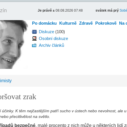
zín
Je právě ±
08.08.2026 07:48
svátek má prý
Sobě
Po domácku
Kulturně
Zdravě
Pokrokově
Na 
Diskuze
(100)
Osobní diskuze
Archiv článků
imisty
ršovat zrak
účinky. K těm nejčastějším patří sucho v ústech nebo nevolnost, ale u
nebo přecitlivělost na světlo.
případů bezpečné
, malé procento z nich může u některých lidí