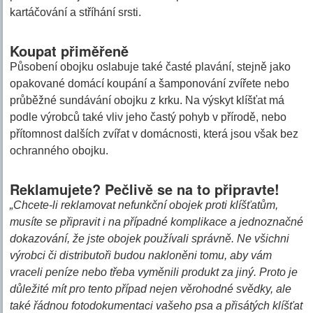
kartáčování a stříhání srsti.
Koupat přiměřeně
Působení obojku oslabuje také časté plavání, stejně jako
opakované domácí koupání a šamponování zvířete nebo
průběžné sundávání obojku z krku. Na výskyt klíšťat má
podle výrobců také vliv jeho častý pohyb v přírodě, nebo
přítomnost dalších zvířat v domácnosti, která jsou však bez
ochranného obojku.
Reklamujete? Pečlivě se na to připravte!
„Chcete-li reklamovat nefunkční obojek proti klíšťatům,
musíte se připravit i na případné komplikace a jednoznačné
dokazování, že jste obojek používali správně. Ne všichni
výrobci či distributoři budou nakloněni tomu, aby vám
vraceli peníze nebo třeba vyměnili produkt za jiný. Proto je
důležité mít pro tento případ nejen věrohodné svědky, ale
také řádnou fotodokumentaci vašeho psa a přisátých klíšťat