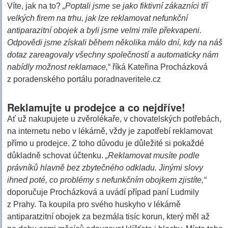
Víte, jak na to?
„Poptali jsme se jako fiktivní zákazníci tří
velkých firem na trhu, jak lze reklamovat nefunkční
antiparazitní obojek a byli jsme velmi mile překvapeni.
Odpovědi jsme získali během několika málo dní, kdy na náš
dotaz zareagovaly všechny společností a automaticky nám
nabídly možnost reklamace,
“ říká Kateřina Procházková
z poradenského portálu poradnaveritele.cz
Reklamujte u prodejce a co nejdříve!
Ať už nakupujete u zvěrolékaře, v chovatelských potřebách,
na internetu nebo v lékárně, vždy je zapotřebí reklamovat
přímo u prodejce. Z toho důvodu je důležité si pokaždé
důkladně schovat účtenku.
„Reklamovat musíte podle
právníků hlavně bez zbytečného odkladu. Jinými slovy
ihned poté, co problémy s nefunkčním obojkem zjistíte,“
doporučuje Procházková a uvádí případ paní Ludmily
z Prahy. Ta koupila pro svého huskyho v lékárně
antiparatzitní obojek za bezmála tisíc korun, který měl až