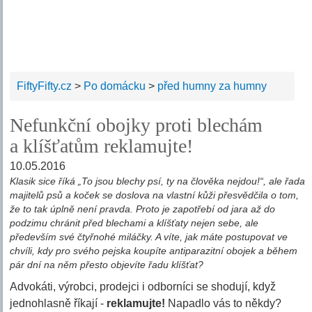
FiftyFifty.cz
>
Po domácku
>
před humny za humny
Nefunkční obojky proti blechám
a klíšťatům reklamujte!
10.05.2016
Klasik sice říká „To jsou blechy psí, ty na člověka nejdou!“, ale řada
majitelů psů a koček se doslova na vlastní kůži přesvědčila o tom,
že to tak úplně není pravda. Proto je zapotřebí od jara až do
podzimu chránit před blechami a klíšťaty nejen sebe, ale
především své čtyřnohé miláčky. A víte, jak máte postupovat ve
chvíli, kdy pro svého pejska koupíte antiparazitní obojek a během
pár dní na něm přesto objevíte řadu klíšťat?
Advokáti, výrobci, prodejci i odborníci se shodují, když
jednohlasně říkají -
reklamujte!
Napadlo vás to někdy?