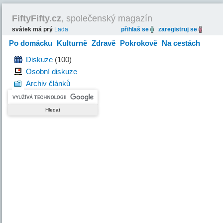
FiftyFifty.cz
, společenský magazín
svátek má prý
Lada
přihlaš se
zaregistruj se
Po domácku
Kulturně
Zdravě
Pokrokově
Na cestách
Hravě
Diskuze
(100)
Osobní diskuze
Archiv článků