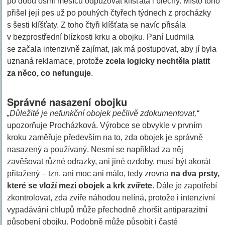
po dobu osmi měsíců odpuzovat klíšťata i blechy. Místo toho
přišel její pes už po pouhých čtyřech týdnech z procházky
s šesti klíšťaty. Z toho čtyři klíšťata se navíc přisála
v bezprostřední blízkosti krku a obojku. Paní Ludmila
se začala intenzivně zajímat, jak má postupovat, aby jí byla
uznaná reklamace, protože
zcela logicky nechtěla platit
za něco, co nefunguje
.
Správné nasazení obojku
„Důležité je nefunkční obojek pečlivě zdokumentovat,“
upozorňuje Procházková. Výrobce se obvykle v prvním
kroku zaměřuje především na to, zda obojek je správně
nasazený a používaný. Nesmí se například za něj
zavěšovat různé odrazky, ani jiné ozdoby, musí být akorát
přitažený – tzn. ani moc ani málo, tedy zrovna
na dva prsty,
které se vloží mezi obojek a krk zvířete
. Dále je zapotřebí
zkontrolovat, zda zvíře náhodou nelíná, protože i intenzivní
vypadávání chlupů může přechodně zhoršit antiparazitní
působení obojku. Podobně může působit i časté