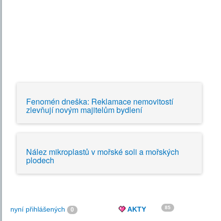
Fenomén dneška: Reklamace nemovitostí
zlevňují novým majitelům bydlení
Nález mikroplastů v mořské soli a mořských
plodech
85
nyní přihlášených
AKTY
0