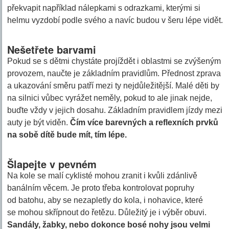
překvapit například nálepkami s odrazkami, kterými si
helmu vyzdobí podle svého a navíc budou v šeru lépe vidět.
Nešetřete barvami
Pokud se s dětmi chystáte projíždět i oblastmi se zvýšeným
provozem, naučte je základním pravidlům. Přednost zprava
a ukazování směru patří mezi ty nejdůležitější. Malé děti by
na silnici vůbec vyrážet neměly, pokud to ale jinak nejde,
buďte vždy v jejich dosahu. Základním pravidlem jízdy mezi
auty je být viděn.
Čím více barevných a reflexních prvků
na sobě dítě bude mít, tím lépe.
Šlapejte v pevném
Na kole se malí cyklisté mohou zranit i kvůli zdánlivě
banálním věcem. Je proto třeba kontrolovat popruhy
od batohu, aby se nezapletly do kola, i nohavice, které
se mohou skřípnout do řetězu. Důležitý je i výběr obuvi.
Sandály, žabky, nebo dokonce bosé nohy jsou velmi