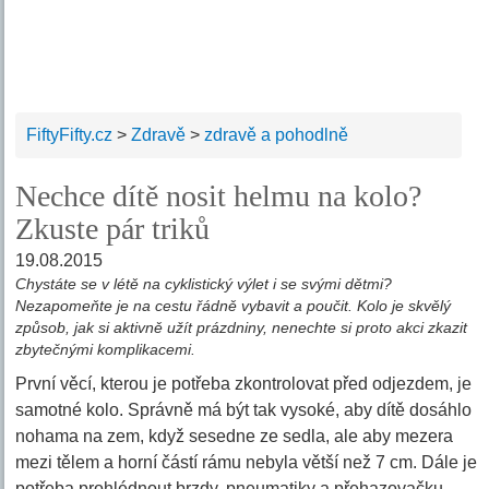
FiftyFifty.cz
>
Zdravě
>
zdravě a pohodlně
Nechce dítě nosit helmu na kolo?
Zkuste pár triků
19.08.2015
Chystáte se v létě na cyklistický výlet i se svými dětmi?
Nezapomeňte je na cestu řádně vybavit a poučit. Kolo je skvělý
způsob, jak si aktivně užít prázdniny, nenechte si proto akci zkazit
zbytečnými komplikacemi.
První věcí, kterou je potřeba zkontrolovat před odjezdem, je
samotné kolo. Správně má být tak vysoké, aby dítě dosáhlo
nohama na zem, když sesedne ze sedla, ale aby mezera
mezi tělem a horní částí rámu nebyla větší než 7 cm. Dále je
potřeba prohlédnout brzdy, pneumatiky a přehazovačku.