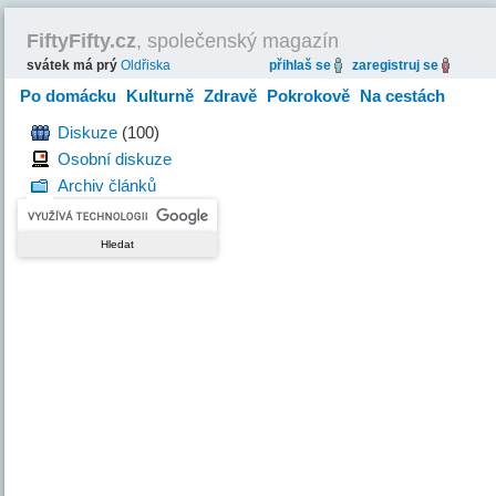
FiftyFifty.cz
, společenský magazín
svátek má prý
Oldřiska
přihlaš se
zaregistruj se
Po domácku
Kulturně
Zdravě
Pokrokově
Na cestách
Hravě
Diskuze
(100)
Osobní diskuze
Archiv článků