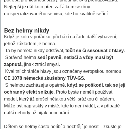
Nejlepší je dát kolo před začátkem sezóny
do specializovaného servisu, kde ho kvalitně seřídí.
Bez helmy nikdy
Když je kolo v pořádku, přichází na řadu další vybavení,
jehož základem je helma.
Ta by neměla nikdy odstávat,
točit se či sesouvat z hlavy
.
Správná helma
sedí pevně, netlačí a vždy musí být
zapnutá
, jinak ztrácí smysl.
Kvalitní chrániče hlavy jsou označeny evropskou normou
CE 1078
německé zkušebny TÜV-GS.
S helmou zacházejte opatrně,
když se poškodí, tak se její
ochranný efekt snižuje
. Proto byste neměli používat
model, který již prošel nějakou větší srážkou či pádem.
Může být naprasklý v místě, kde to není vidět, a v případě
další nehody už nijak neochrání.
Dětem se helmy často nelíbí a nechtějí je nosit – zkuste je