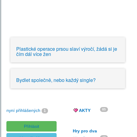
Plastické operace prsou slaví výročí, žádá si je
čím dál více žen
Bydlet společně, nebo každý single?
85
nyní přihlášených
AKTY
1
Přihlásit
Hry pro dva