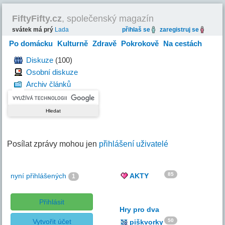
FiftyFifty.cz
, společenský magazín
svátek má prý
Lada
přihlaš se
zaregistruj se
Po domácku
Kulturně
Zdravě
Pokrokově
Na cestách
Hravě
Diskuze
(100)
Osobní diskuze
Archiv článků
Posílat zprávy mohou jen
přihlášení uživatelé
85
nyní přihlášených
AKTY
1
Přihlásit
Hry pro dva
Vytvořit účet
50
piškvorky