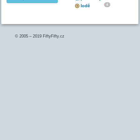
4
lodě
© 2005 – 2019 FiftyFifty.cz