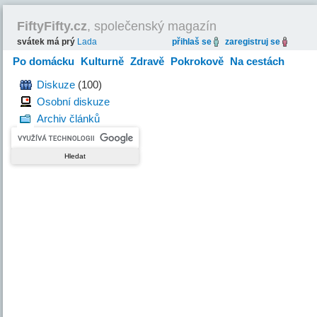
FiftyFifty.cz
, společenský magazín
svátek má prý
Lada
přihlaš se
zaregistruj se
Po domácku
Kulturně
Zdravě
Pokrokově
Na cestách
Hravě
Diskuze
(100)
Osobní diskuze
Archiv článků