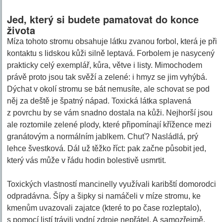
Jed, který si budete pamatovat do konce
života
Míza tohoto stromu obsahuje látku zvanou forbol, která je při
kontaktu s lidskou kůži silně leptavá. Forbolem je nasycený
prakticky celý exemplář, kůra, větve i listy. Mimochodem
právě proto jsou tak svěží a zelené: i hmyz se jim vyhýbá.
Dýchat v okolí stromu se bát nemusíte, ale schovat se pod
něj za deště je špatný nápad. Toxická látka splavená
z povrchu by se vám snadno dostala na kůži. Nejhorší jsou
ale roztomile zelené plody, které připomínají křížence mezi
granátovým a normálním jablkem. Chuť? Nasládlá, prý
lehce švestková. Dál už těžko říct: pak začne působit jed,
který vás může v řádu hodin bolestivě usmrtit.
Toxických vlastností mancinelly využívali karibští domorodci
odpradávna. Šípy a šipky si namáčeli v míze stromu, ke
kmenům uvazovali zajatce (které to po čase rozleptalo),
s pomocí listí trávili vodní zdroje nepřátel. A samozřejmě,