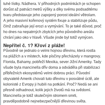
tuhé lístky. Nádhera. V příhodných podmínkách je schopen
dorůst až patnáct metrů výšky a díky svému podsaditému
tvaru představuje jeho zapojený porost ideální větrolam.
A jeho masivní kořenový systém fixuje a stabilizuje půdu,
čímž zabraňuje její erozi a vymývání. To je také důvod, proč
ho dnes na nepatrných zbytcích jeho původního areálu
chrání jako oko v hlavě. Všude jinde byl totiž vymýcen.
Nepřítel č. 1? Křoví z pláže!
Původně se jednalo o velmi hojnou dřevinu, která rostla
na plážích a v místech, kde písčiny přecházely v mangrovy.
Florida, Bahamy, pobřeží Mexika, sever Jižní Ameriky. Tady
všude byla mancinella dřív doma a odváděla při stabilizaci
příbřežních ekosystémů velmi dobrou práci. Původní
obyvatelé Amerik chovali tuto dřevinu v posvátné úctě, ale
kolonisté z Evropy ji hubili na potkání. Proč? Nedá se ani
přesně odhadnout, kolik jejich životů má na svědomí.
Mancinella je totiž skutečným stromem smrti,
pravděpodobně nejnebezpečnější dřevinou světa.