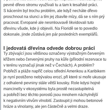
pevné dřevo stromu využívali tu a tam k tesařské práci.
S kácením byl trochu problém, ale když necháte dřevo
proschnout na slunci a tím jej zbavíte mízy, dá se s ním prý
pracovat. Evropané ale nesmlouvavě likvidovali tuto
dřevinu všude, kde ji objevili. Na Floridě se to povedlo
dokonale, jinde zůstává jen pár posledních exemplářů.
I jedovatá dřevina odvede dobrou práci
Ty zbývající jsou většinou označeny výstražným červeným
křížem nebo červenými pruhy na kůře (přírodní rezervace tu
v terénu vyznačují jinak než v Čechách). A problém?
Pobřeží a pláže napříč celou střední Amerikou a Karibikem
je nyní postiženo nebývalou erozí, při které si moře ukusuje
z odhalené pevniny stále větší kousky. Role kdysi hojné
mancinelly v ekosystému byla prostě nezastupitelná
a pobřeží bez těchto porostů jsou mnohem náchylnější
k negativním vlivům vlnobití. Zastoupit ji mohou betonové
hráze a vlnolamy, ale jen částečně a velmi draze.