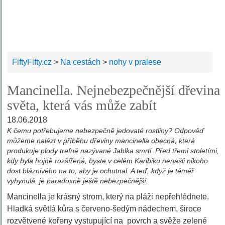
FiftyFifty.cz
>
Na cestách
>
nohy v pralese
Mancinella. Nejnebezpečnější dřevina
světa, která vás může zabít
18.06.2018
K čemu potřebujeme nebezpečně jedovaté rostliny? Odpověď
můžeme nalézt v příběhu dřeviny mancinella obecná, která
produkuje plody trefně nazývané Jablka smrti. Před třemi stoletími,
kdy byla hojně rozšířená, byste v celém Karibiku nenašli nikoho
dost bláznivého na to, aby je ochutnal. A teď, když je téměř
vyhynulá, je paradoxně ještě nebezpečnější.
Mancinella je krásný strom, který na pláži nepřehlédnete.
Hladká světlá kůra s červeno-šedým nádechem, široce
rozvětvené kořeny vystupující na povrch a svěže zelené