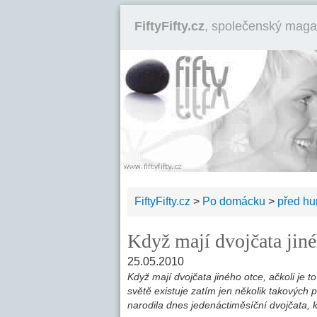
FiftyFifty.cz
, společenský maga
FiftyFifty.cz
>
Po domácku
>
před h
Když mají dvojčata jiné
25.05.2010
Když mají dvojčata jiného otce, ačkoli je 
světě existuje zatím jen několik takových
narodila dnes jedenáctiměsíční dvojčata, k