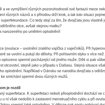
ě a ve vymýšlení různých pozoruhodností své fantazii meze nek
í různých názvů a s přírodou drží krok, a tak tuto situaci pojm
superfekundace. Co tedy stojí za tím, že dvojčata jsou vlastně j
 odlišného otce, avšak stejnou matku?
ka narozeného po umělém oplodnění!
e (ovulace – uvolnění zralého vajíčka z vaječníků). Při hyperov
teré se uvolní a putují do dělohy. Při pohlavním styku s více než
 oplozeno spermií pocházející od jiného muže. Děti si pak vůb
st otcovství, stejně jako u případu v Dallasu. Stejná situace vš
ho oplodnění. Například v Dánsku se narodila dvojčata s odlišn
šlo ke smíchání spermií dvou různých mužů.
om je rozdíl
aný superfetace. K superfetaci neboli přeoplodnění dochází ve ch
 u ní však nedošlo k zastavení menstruačního cyklu a při ovula
mužskou spermií také oplodněno. V děloze pak spolu pobývají dvo