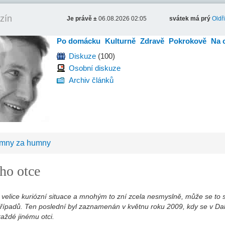
zín
Je právě ±
06.08.2026 02:05
svátek má prý
Oldř
Po domácku
Kulturně
Zdravě
Pokrokově
Na 
Diskuze
(100)
Osobní diskuze
Archiv článků
umny za humny
ho otce
to velice kuriózní situace a mnohým to zní zcela nesmyslně, může se to 
 případů. Ten poslední byl zaznamenán v květnu roku 2009, kdy se v Da
aždé jinému otci.