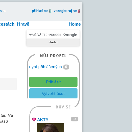
iska
přihlaš se
zaregistruj se
cestách
Hravě
Home
nyní přihlášených
0
Přihlásit
Vytvořit účet
stát. Na
85
AKTY
llasu