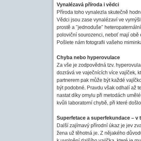
Vynalézavá příroda i vědci
Příroda toho vynalezla skutečně hodn
Vědci jsou zase vynalézaví ve vymýšlen
prostě a "jednoduše" heteropaternální 
poloviční sourozenci, neboť mají obě
Pošlete nám fotografii vašeho mimin
Chyba nebo hyperovulace
Za vše je zodpovědná tzv. hyperovulac
dozrává ve vaječnících více vajíček, k
partnerem pak může být každé vajíčko
být podobné. Pravdu však odhalí až te
nastat díky omylu při metodách umělé
kvůli laboratorní chybě, při které do
Superfetace a superfekundace – v t
Další zajímavý přírodní úkaz je jev zv
žena už těhotná je. Z nějakého důvodu
k uvolnění dalšího vajíčka, které je 