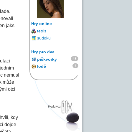
lade.
enovali
Hry online
en jaksi
tetris
sudoku
Hry pro dva
48
piškvorky
ulaci
4
lodě
 jedním
ec nemusí
ak může
ými otci
víli, kdy
ci dojde
jčata,