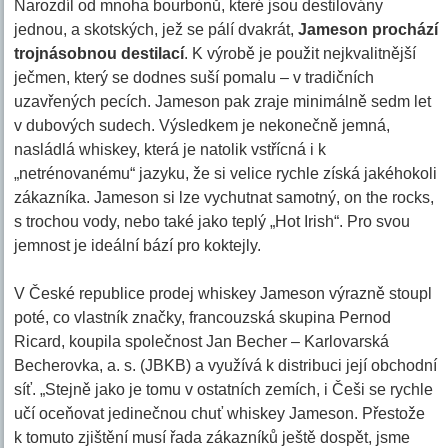
Narozdíl od mnoha bourbonů, které jsou destilovány
jednou, a skotských, jež se pálí dvakrát,
Jameson prochází
trojnásobnou destilací
. K výrobě je použit nejkvalitnější
ječmen, který se dodnes suší pomalu – v tradičních
uzavřených pecích. Jameson pak zraje minimálně sedm let
v dubových sudech. Výsledkem je nekonečně jemná,
nasládlá whiskey, která je natolik vstřícná i k
„netrénovanému“ jazyku, že si velice rychle získá jakéhokoli
zákazníka. Jameson si lze vychutnat samotný, on the rocks,
s trochou vody, nebo také jako teplý „Hot Irish“. Pro svou
jemnost je ideální bází pro koktejly.
V České republice prodej whiskey Jameson výrazně stoupl
poté, co vlastník značky, francouzská skupina Pernod
Ricard, koupila společnost Jan Becher – Karlovarská
Becherovka, a. s. (JBKB) a využívá k distribuci její obchodní
síť. „Stejně jako je tomu v ostatních zemích, i Češi se rychle
učí oceňovat jedinečnou chuť whiskey Jameson. Přestože
k tomuto zjištění musí řada zákazníků ještě dospět, jsme