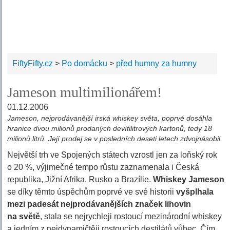
FiftyFifty.cz
>
Po domácku
>
před humny za humny
Jameson multimilionářem!
01.12.2006
Jameson, nejprodávanější irská whiskey světa, poprvé dosáhla
hranice dvou milionů prodaných devítilitrových kartonů, tedy 18
milionů litrů. Její prodej se v posledních deseti letech zdvojnásobil.
Největší trh ve Spojených státech vzrostl jen za loňský rok
o 20 %, výjimečné tempo růstu zaznamenala i Česká
republika, Jižní Afrika, Rusko a Brazílie.
Whiskey Jameson
se díky těmto úspěchům poprvé ve své historii
vyšplhala
mezi padesát nejprodávanějších značek lihovin
na světě
, stala se nejrychleji rostoucí mezinárodní whiskey
a jedním z nejdynamičtěji rostoucích destilátů vůbec. Čím