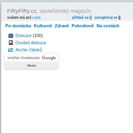
FiftyFifty.cz
, společenský magazín
svátek má prý
Lada
přihlaš se
zaregistruj se
Po domácku
Kulturně
Zdravě
Pokrokově
Na cestách
Hravě
Diskuze
(100)
Osobní diskuze
Archiv článků