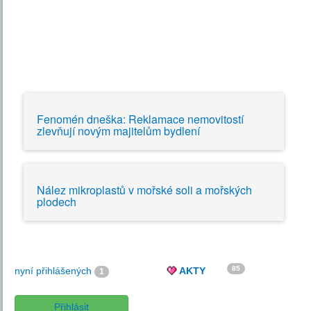
Fenomén dneška: Reklamace nemovitostí
zlevňují novým majitelům bydlení
Nález mikroplastů v mořské soli a mořských
plodech
85
nyní přihlášených
AKTY
1
Přihlásit