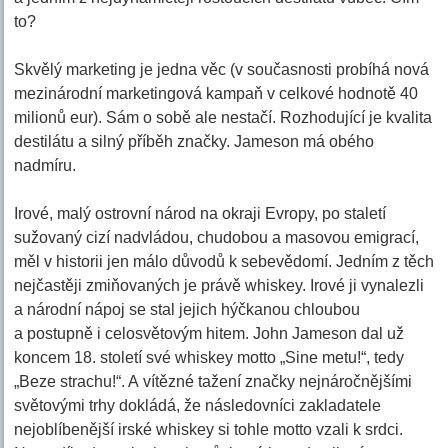
to?
Skvělý marketing je jedna věc (v současnosti probíhá nová
mezinárodní marketingová kampaň v celkové hodnotě 40
milionů eur). Sám o sobě ale nestačí. Rozhodující je kvalita
destilátu a silný příběh značky. Jameson má obého
nadmíru.
Irové, malý ostrovní národ na okraji Evropy, po staletí
sužovaný cizí nadvládou, chudobou a masovou emigrací,
měl v historii jen málo důvodů k sebevědomí. Jedním z těch
nejčastěji zmiňovaných je právě whiskey. Irové ji vynalezli
a národní nápoj se stal jejich hýčkanou chloubou
a postupně i celosvětovým hitem. John Jameson dal už
koncem 18. století své whiskey motto „Sine metu!“, tedy
„Beze strachu!“. A vítězné tažení značky nejnáročnějšími
světovými trhy dokládá, že následovníci zakladatele
nejoblíbenější irské whiskey si tohle motto vzali k srdci.