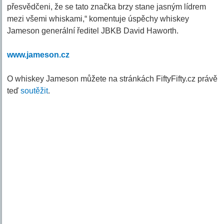
přesvědčeni, že se tato značka brzy stane jasným lídrem
mezi všemi whiskami,“ komentuje úspěchy whiskey
Jameson generální ředitel JBKB David Haworth.
www.jameson.cz
O whiskey Jameson můžete na stránkách FiftyFifty.cz právě
teď
soutěžit
.