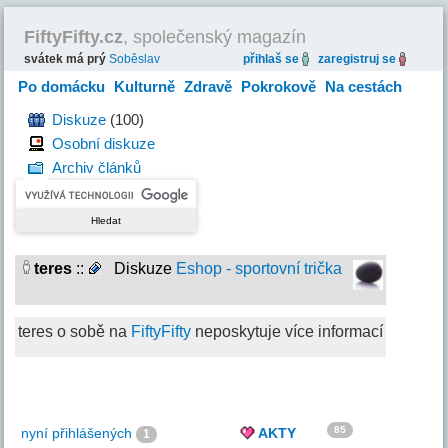
FiftyFifty.cz
, společenský magazín
svátek má prý
Soběslav
přihlaš se
zaregistruj se
Po domácku
Kulturně
Zdravě
Pokrokově
Na cestách
Hravě
Diskuze
(100)
Osobní diskuze
Archiv článků
teres
::
Diskuze
Eshop - sportovní trička
teres o sobě na
FiftyFifty
neposkytuje více informací
85
nyní přihlášených
AKTY
1