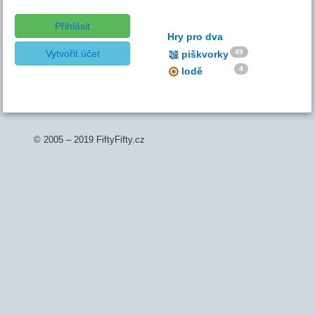
Přihlásit
Hry pro dva
Vytvořit účet
49
piškvorky
4
lodě
© 2005 – 2019 FiftyFifty.cz