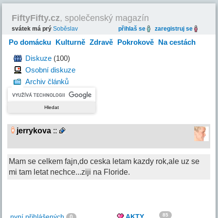
FiftyFifty.cz
, společenský magazín
svátek má prý
Soběslav
přihlaš se
zaregistruj se
Po domácku
Kulturně
Zdravě
Pokrokově
Na cestách
Hravě
Diskuze
(100)
Osobní diskuze
Archiv článků
jerrykova
::
Mam se celkem fajn,do ceska letam kazdy rok,ale uz se
mi tam letat nechce...ziji na Floride.
85
nyní přihlášených
AKTY
0