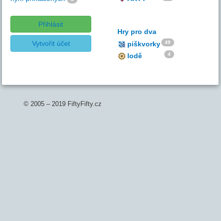
Přihlásit
Hry pro dva
Vytvořit účet
49
piškvorky
4
lodě
© 2005 – 2019 FiftyFifty.cz