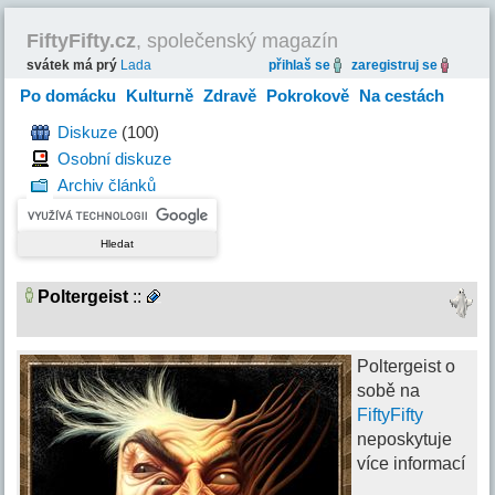
FiftyFifty.cz
, společenský magazín
svátek má prý
Lada
přihlaš se
zaregistruj se
Po domácku
Kulturně
Zdravě
Pokrokově
Na cestách
Hravě
Diskuze
(100)
Osobní diskuze
Archiv článků
Poltergeist
::
Poltergeist o
sobě na
FiftyFifty
neposkytuje
více informací