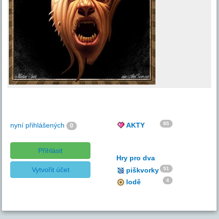
85
nyní přihlášených
AKTY
0
Přihlásit
Hry pro dva
Vytvořit účet
51
piškvorky
4
lodě