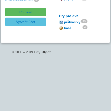
Přihlásit
Hry pro dva
Vytvořit účet
49
piškvorky
4
lodě
© 2005 – 2019 FiftyFifty.cz