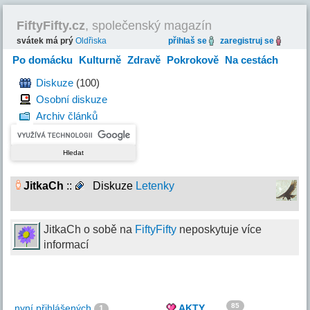
FiftyFifty.cz
, společenský magazín
svátek má prý
Oldřiska
přihlaš se
zaregistruj se
Po domácku
Kulturně
Zdravě
Pokrokově
Na cestách
Hravě
Diskuze
(100)
Osobní diskuze
Archiv článků
JitkaCh
::
Diskuze
Letenky
JitkaCh o sobě na
FiftyFifty
neposkytuje více
informací
85
nyní přihlášených
AKTY
1