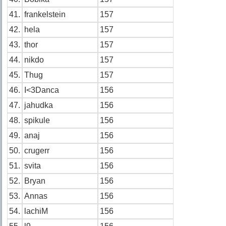
41.
frankelstein
157
42.
hela
157
43.
thor
157
44.
nikdo
157
45.
Thug
157
46.
I<3Danca
156
47.
jahudka
156
48.
spikule
156
49.
anaj
156
50.
crugerr
156
51.
svita
156
52.
Bryan
156
53.
Annas
156
54.
lachiM
156