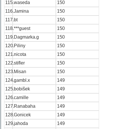
115.
waseda
150
116.
Jamina
150
117.
bt
150
118.
***guest
150
119.
Dagmarka.g
150
120.
Piliny
150
121.
nicota
150
122.
stifler
150
123.
Misan
150
124.
gambl.x
149
125.
bobišek
149
126.
camille
149
127.
Ranabaha
149
128.
Gonicek
149
129.
jahoda
149