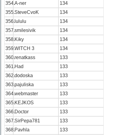
354.
A-ner
134
355.
SteveCvoK
134
356.
lululu
134
357.
smilesivik
134
358.
Kiky
134
359.
WITCH 3
134
360.
renatkass
133
361.
Had
133
362.
dodoska
133
363.
pajuliska
133
364.
webmaster
133
365.
KEJKOS
133
366.
Doctor
133
367.
SirPepa781
133
368.
Pavhla
133