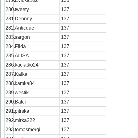
279.
Evička102
138
280.
tweety
137
281.
Dennny
137
282.
Anticque
137
283.
sargon
137
284.
Filda
137
285.
ALISA
137
286.
kaciatko24
137
287.
Kafka
137
288.
kamka84
137
289.
westik
137
290.
Balci
137
291.
pítrska
137
292.
mirka222
137
293.
tomasmergi
137