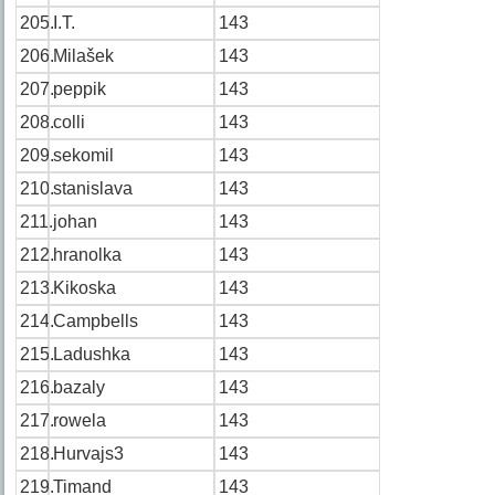
205.
I.T.
143
206.
Milašek
143
207.
peppik
143
208.
colli
143
209.
sekomil
143
210.
stanislava
143
211.
johan
143
212.
hranolka
143
213.
Kikoska
143
214.
Campbells
143
215.
Ladushka
143
216.
bazaly
143
217.
rowela
143
218.
Hurvajs3
143
219.
Timand
143