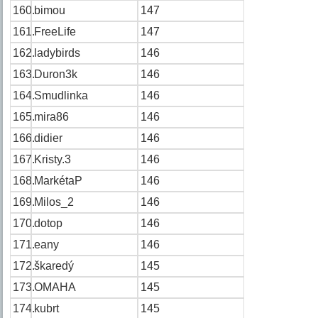
160.
bimou
147
161.
FreeLife
147
162.
ladybirds
146
163.
Duron3k
146
164.
Smudlinka
146
165.
mira86
146
166.
didier
146
167.
Kristy.3
146
168.
MarkétaP
146
169.
Milos_2
146
170.
dotop
146
171.
eany
146
172.
škaredý
145
173.
OMAHA
145
174.
kubrt
145