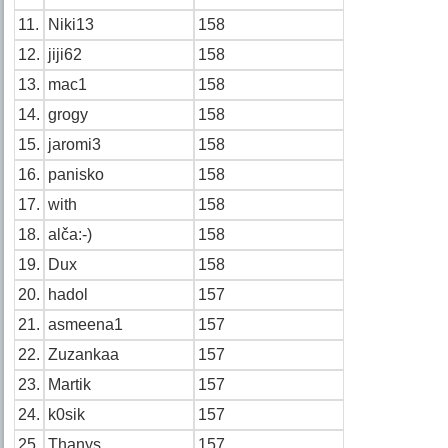
11.
Niki13
158
12.
jiji62
158
13.
mac1
158
14.
grogy
158
15.
jaromi3
158
16.
panisko
158
17.
with
158
18.
alča:-)
158
19.
Dux
158
20.
hadol
157
21.
asmeena1
157
22.
Zuzankaa
157
23.
Martik
157
24.
k0sik
157
25.
Thanys
157