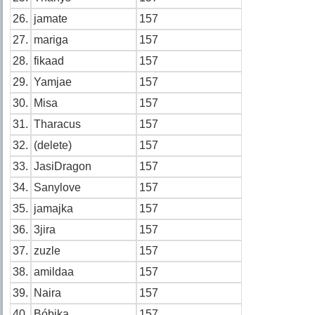
26.
jamate
157
27.
mariga
157
28.
fikaad
157
29.
Yamjae
157
30.
Misa
157
31.
Tharacus
157
32.
(delete)
157
33.
JasiDragon
157
34.
Sanylove
157
35.
jamajka
157
36.
3jira
157
37.
zuzle
157
38.
amildaa
157
39.
Naira
157
40.
Bóbika
157