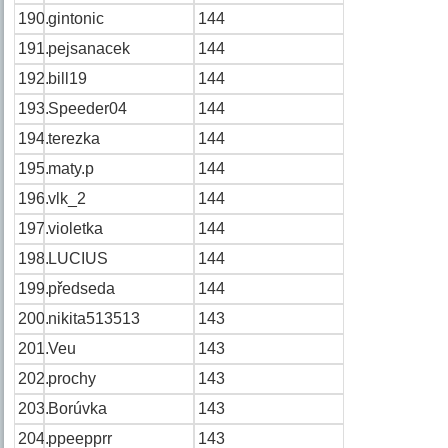
190.
gintonic
144
191.
pejsanacek
144
192.
bill19
144
193.
Speeder04
144
194.
terezka
144
195.
maty.p
144
196.
vlk_2
144
197.
violetka
144
198.
LUCIUS
144
199.
předseda
144
200.
nikita513513
143
201.
Veu
143
202.
prochy
143
203.
Borúvka
143
204.
ppeepprr
143