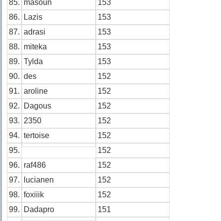
85.
masoun
153
86.
Lazis
153
87.
adrasi
153
88.
miteka
153
89.
Tylda
153
90.
des
152
91.
aroline
152
92.
Dagous
152
93.
2350
152
94.
tertoise
152
95.
152
96.
raf486
152
97.
lucianen
152
98.
foxiiik
152
99.
Dadapro
151