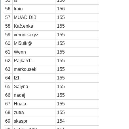
55.
l9
156
56.
train
156
57.
MUAD DIB
155
58.
Kač.enka
155
59.
veronikaxyz
155
60.
M!5ulk@
155
61.
Wenn
155
62.
Pajka511
155
63.
markousek
155
64.
IZI
155
65.
Salyna
155
66.
nadej
155
67.
Hnata
155
68.
zutra
155
69.
skaspr
154