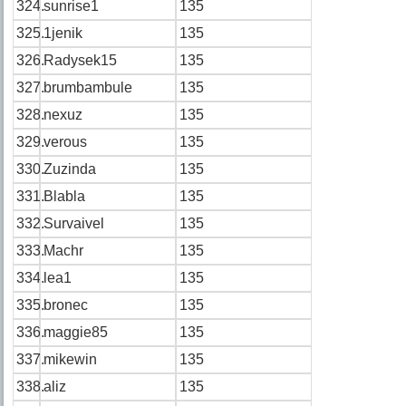
324.
sunrise1
135
325.
1jenik
135
326.
Radysek15
135
327.
brumbambule
135
328.
nexuz
135
329.
verous
135
330.
Zuzinda
135
331.
Blabla
135
332.
Survaivel
135
333.
Machr
135
334.
lea1
135
335.
bronec
135
336.
maggie85
135
337.
mikewin
135
338.
aliz
135