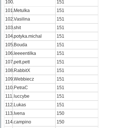
100.
151
101.
Metulka
151
102.
Vasilina
151
103.
shit
151
104.
potyka.michal
151
105.
Bouda
151
106.
leeeentilka
151
107.
pett.pett
151
108.
RabbitX
151
109.
Webbiecz
151
110.
PetraC
151
111.
luccybe
151
112.
Lukas
151
113.
Ivena
150
114.
campino
150