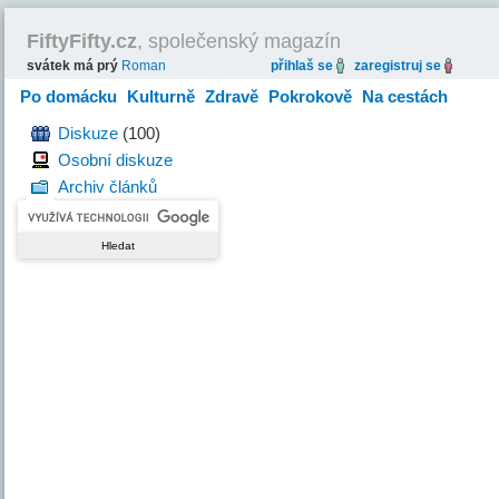
FiftyFifty.cz
, společenský magazín
svátek má prý
Roman
přihlaš se
zaregistruj se
Po domácku
Kulturně
Zdravě
Pokrokově
Na cestách
Hravě
Diskuze
(100)
Osobní diskuze
Archiv článků