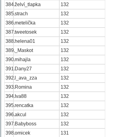
384.
želví_tlapka
132
385.
strach
132
386.
metelička
132
387.
tweetosek
132
388.
helena01
132
389.
_Maskot
132
390.
mihajla
132
391.
Dany27
132
392.
l_ava_zza
132
393.
Romina
132
394.
Iva88
132
395.
rencatka
132
396.
akcul
132
397.
Babyboss
132
398.
omicek
131