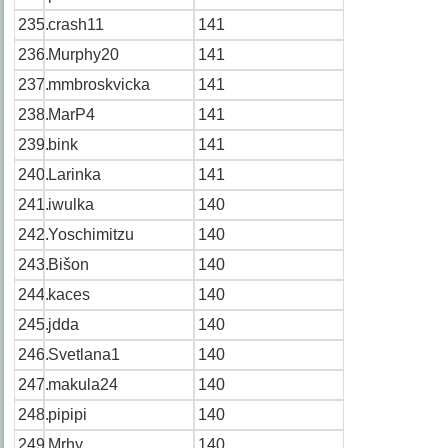
235.
crash11
141
236.
Murphy20
141
237.
mmbroskvicka
141
238.
MarP4
141
239.
bink
141
240.
Larinka
141
241.
iwulka
140
242.
Yoschimitzu
140
243.
Bišon
140
244.
kaces
140
245.
jdda
140
246.
Svetlana1
140
247.
makula24
140
248.
pipipi
140
249.
Mrhy
140