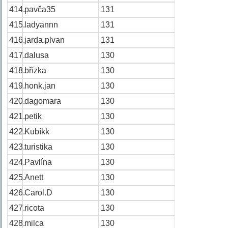
414.
pavča35
131
415.
ladyannn
131
416.
jarda.plvan
131
417.
dalusa
130
418.
břízka
130
419.
honk.jan
130
420.
dagomara
130
421.
petik
130
422.
Kubíkk
130
423.
turistika
130
424.
Pavlína
130
425.
Anett
130
426.
Carol.D
130
427.
ricota
130
428.
milca
130