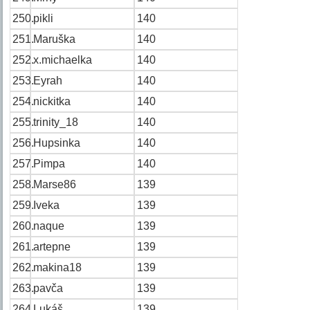
250.
pikli
140
251.
Maruška
140
252.
x.michaelka
140
253.
Eyrah
140
254.
nickitka
140
255.
trinity_18
140
256.
Hupsinka
140
257.
Pimpa
140
258.
Marse86
139
259.
Iveka
139
260.
naque
139
261.
artepne
139
262.
makina18
139
263.
pavča
139
264.
Lukáš
139