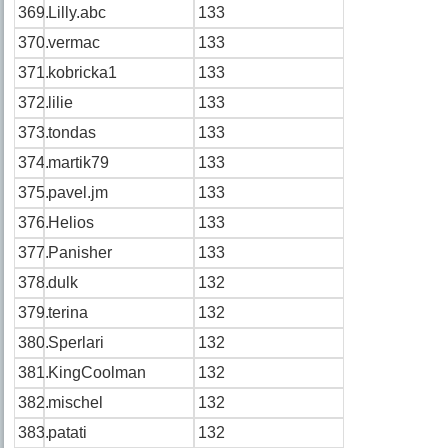
369.
Lilly.abc
133
370.
vermac
133
371.
kobricka1
133
372.
lilie
133
373.
tondas
133
374.
martik79
133
375.
pavel.jm
133
376.
Helios
133
377.
Panisher
133
378.
dulk
132
379.
terina
132
380.
Sperlari
132
381.
KingCoolman
132
382.
mischel
132
383.
patati
132