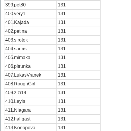
399.
pet80
131
400.
very1
131
401.
Kajada
131
402.
petina
131
403.
sirotek
131
404.
sanris
131
405.
mimaka
131
406.
pitrunka
131
407.
LukasVranek
131
408.
RoughGirl
131
409.
zizi14
131
410.
Leyla
131
411.
Niagara
131
412.
haligast
131
413.
Konopova
131