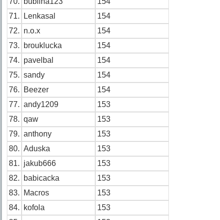
70.
bublina123
154
71.
Lenkasal
154
72.
n.o.x
154
73.
brouklucka
154
74.
pavelbal
154
75.
sandy
154
76.
Beezer
154
77.
andy1209
153
78.
qaw
153
79.
anthony
153
80.
Aduska
153
81.
jakub666
153
82.
babicacka
153
83.
Macros
153
84.
kofola
153