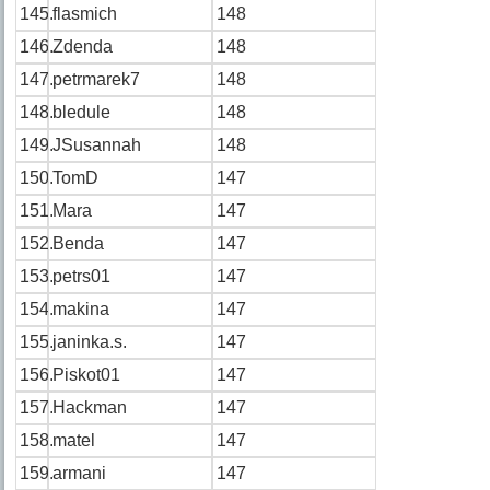
145.
flasmich
148
146.
Zdenda
148
147.
petrmarek7
148
148.
bledule
148
149.
JSusannah
148
150.
TomD
147
151.
Mara
147
152.
Benda
147
153.
petrs01
147
154.
makina
147
155.
janinka.s.
147
156.
Piskot01
147
157.
Hackman
147
158.
matel
147
159.
armani
147