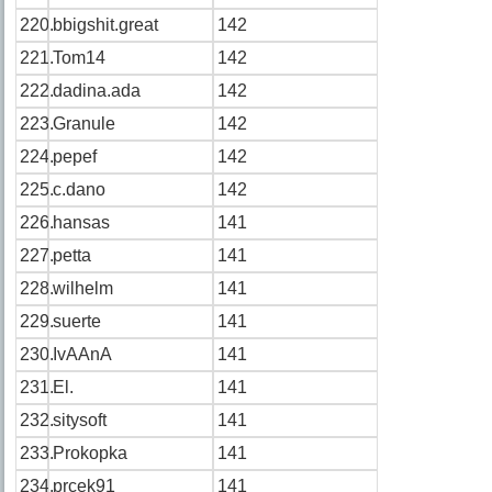
220.
bbigshit.great
142
221.
Tom14
142
222.
dadina.ada
142
223.
Granule
142
224.
pepef
142
225.
c.dano
142
226.
hansas
141
227.
petta
141
228.
wilhelm
141
229.
suerte
141
230.
IvAAnA
141
231.
El.
141
232.
sitysoft
141
233.
Prokopka
141
234.
prcek91
141