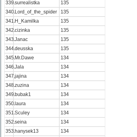
339.
surrealistka
135
340.
Lord_of_the_spider
135
341.
H_Kamilka
135
342.
cizinka
135
343.
Janac
135
344.
deusska
135
345.
Mr.Dawe
134
346.
Jala
134
347.
jajina
134
348.
zuzina
134
349.
bubak1
134
350.
laura
134
351.
Sculey
134
352.
seina
134
353.
hanysek13
134