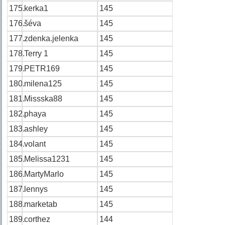
175.
kerka1
145
176.
šéva
145
177.
zdenka.jelenka
145
178.
Terry 1
145
179.
PETR169
145
180.
milena125
145
181.
Missska88
145
182.
phaya
145
183.
ashley
145
184.
volant
145
185.
Melissa1231
145
186.
MartyMarlo
145
187.
lennys
145
188.
marketab
145
189.
corthez
144