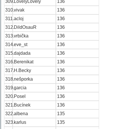
309.
LovelyLovely
136
310.
vivak
136
311.
acloj
136
312.
DildOsauR
136
313.
vrbička
136
314.
eve_st
136
315.
dajdada
136
316.
Berenikat
136
317.
H.Becky
136
318.
nešporka
136
319.
garcia
136
320.
Posel
136
321.
Bucínek
136
322.
albena
135
323.
karlus
135