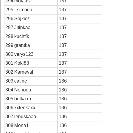
294.
motaas
137
295.
_simona_
137
296.
Sojkicz
137
297.
Jitinkaa
137
298.
kuchtík
137
299.
grantka
137
300.
verys123
137
301.
Koki88
137
302.
Karneval
137
303.
catine
136
304.
Nehoda
136
305.
betka.m
136
306.
xxlenkaxx
136
307.
lenuskaaa
136
308.
Mona1
136