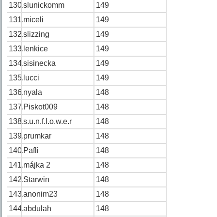
130.
slunickomm
149
131.
miceli
149
132.
slizzing
149
133.
lenkice
149
134.
sisinecka
149
135.
lucci
149
136.
nyala
148
137.
Piskot009
148
138.
s.u.n.f.l.o.w.e.r
148
139.
prumkar
148
140.
Pafli
148
141.
májka 2
148
142.
Starwin
148
143.
anonim23
148
144.
abdulah
148