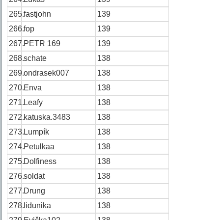
265.
fastjohn
139
266.
fop
139
267.
PETR 169
139
268.
schate
138
269.
ondrasek007
138
270.
Enva
138
271.
Leafy
138
272.
katuska.3483
138
273.
Lumpík
138
274.
Petulkaa
138
275.
Dolfiness
138
276.
soldat
138
277.
Drung
138
278.
lidunika
138