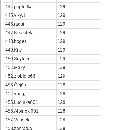
444.
poplettka
129
445.
viky.1
129
446.
radsi
129
447.
Nikooleta
129
448.
boges
129
449.
Kite
129
450.
Scyleen
129
451.
Maky*
129
452.
zlobidlo66
129
453.
Čejča
128
454.
vburgr
128
455.
Lucinka001
128
456.
Albinek.001
128
457.
Verísek
128
458.
zahrad.a
128