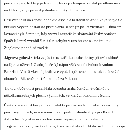
právě naopak, byl to jejich soupeř, který překvapivě zvedal po utkání ruce
nad hlavu, když porazil jednoho z horkých favoritů.
Češi vstoupili do zápasu poněkud ospale a nestačili se divit, když se rychle
bruslící Švýcaři dostali do první vážné šance již po 15 vteřinách. Důkazem
laxnosti byla 6.minuta, kdy vyzval soupeře ke skórování český obránce
Špaček
,
který vyrobil školáckou chybu
v rozehrávce a umožnil tak
Zieglerovi
pohodlně zavěsit.
Jágr
ova
gólová střela
zápěstím na začátku druhé třetiny přinesla slibné
naděje na oživení. Gradující český nápor však smetl
druhou brankou
Paterlini
. V naší vlastní přesilovce využil opětovného nesouladu českých
obránců a
šikovně prostrčil kotouč za Vokouna.
Trpkou křečovitost prokládala bezzubá snaha českých útočníků i v
několikanásobných přesilových hrách, ve kterých rozlomil všechny
Česká křečovitost bez gólového efektu pokračovala i v několikanásobných
přesilových hrách, naši marnost navíc podtrhl
skvěle chytající David
Aebischer
. Vydatně mu při tom samozřejmě pomohla i výborně
zorganizovaná švýcarská obrana, která se nebála chodit do osobních soubojů