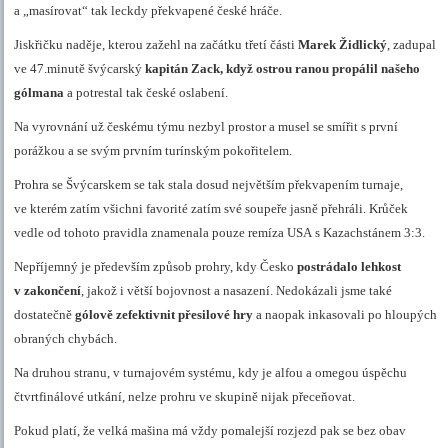
a „masírovat“ tak leckdy překvapené české hráče.
Jiskřičku naděje, kterou zažehl na začátku třetí části
Marek Židlický
, zadupal
ve 47.minutě švýcarský
kapitán Zack, když ostrou ranou propálil našeho
gólmana
a potrestal tak české oslabení.
Na vyrovnání už českému týmu nezbyl prostor a musel se smířit s první
porážkou a se svým prvním turínským pokořitelem.
Prohra se Švýcarskem se tak stala dosud největším překvapením turnaje,
ve kterém zatím všichni favorité zatím své soupeře jasně přehráli. Krůček
vedle od tohoto pravidla znamenala pouze remíza USA s Kazachstánem 3:3.
Nepříjemný je především způsob prohry, kdy Česko
postrádalo lehkost
v zakončení
, jakož i větší bojovnost a nasazení.
Nedokázali jsme také
dostatečně
gólově zefektivnit přesilové hry
a naopak inkasovali po hloupých
obraných chybách.
Na druhou stranu, v turnajovém systému, kdy je alfou a omegou úspěchu
čtvrtfinálové utkání, nelze prohru ve skupině nijak přeceňovat.
Pokud platí, že velká mašina má vždy pomalejší rozjezd pak se bez obav