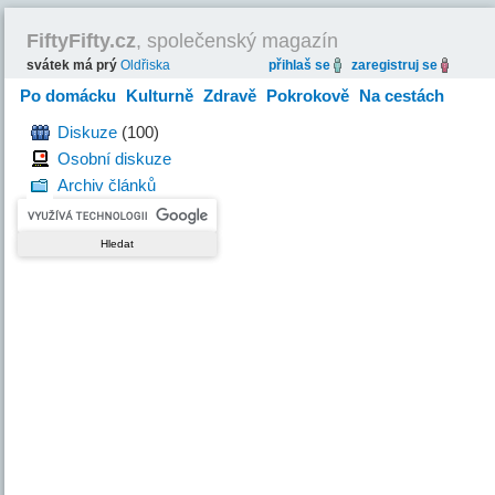
FiftyFifty.cz
, společenský magazín
svátek má prý
Oldřiska
přihlaš se
zaregistruj se
Po domácku
Kulturně
Zdravě
Pokrokově
Na cestách
Hravě
Diskuze
(100)
Osobní diskuze
Archiv článků