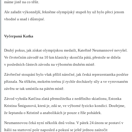
máme jistě na co těšit.
Ale zařadit výkonnější, řekněme olympijský stupeň by už bylo přeci jenom
vhodné a snad i důstojné.
Vyčerpaná Katka
Druhý pokus, jak získat olympijskou medaili, Kateřině Neumannové nevyšel.
Ve čtvrtečním závodě na 10 km klasicky skončila
pátá, přestože se držela
v posledních částech závodu na výborném druhém místě.
Závěrečné stoupání bylo však příliš náročné, jak česká reprezentantka posléze
přiznala. Na těžkém, mokrém terénu jí rychle docházely síly a ve vyrovnaném
závěru se tak umístila na pátém místě.
Závod vyhrála Katčina zlatá přemožitelka z nedělního skiatlonu,
Estonka
Kristina Šmigunová
, která je, zdá se, ve výborné fyzicko kondici. Doufejme,
že šeptanda o Kristině a anabolikách je pouze z říše pohádek.
Neumannovou čeká nyní několik dnů volna. V pátek 24.února se postaví v
Itálii na startovní pole naposled a pokusí se ještě jednou zaútočit