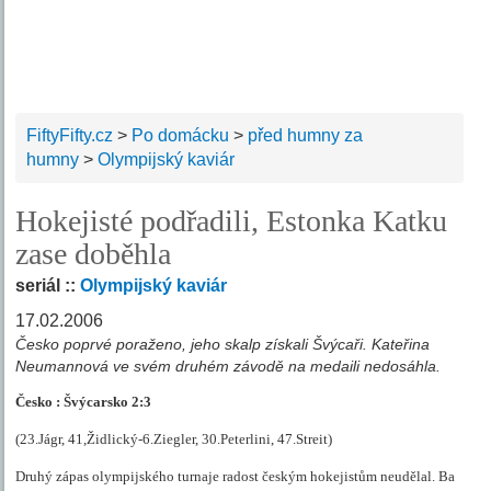
FiftyFifty.cz
>
Po domácku
>
před humny za
humny
>
Olympijský kaviár
Hokejisté podřadili, Estonka Katku
zase doběhla
seriál ::
Olympijský kaviár
17.02.2006
Česko poprvé poraženo, jeho skalp získali Švýcaři. Kateřina
Neumannová ve svém druhém závodě na medaili nedosáhla.
Česko : Švýcarsko
2:3
(23.Jágr, 41,Židlický-6.Ziegler, 30.Peterlini, 47.Streit)
Druhý zápas olympijského turnaje radost českým hokejistům neudělal. Ba