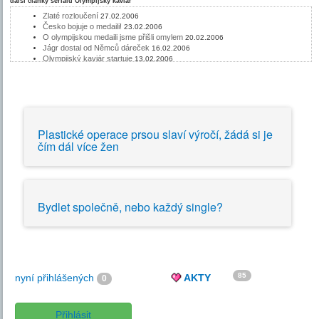
další články seriálu
Olympijský kaviár
Zlaté rozloučení
27.02.2006
Česko bojuje o medaili!
23.02.2006
O olympijskou medaili jsme přišli omylem
20.02.2006
Jágr dostal od Němců dáreček
16.02.2006
Olympijský kaviár startuje
13.02.2006
Plastické operace prsou slaví výročí, žádá si je
čím dál více žen
Bydlet společně, nebo každý single?
85
nyní přihlášených
AKTY
0
Přihlásit