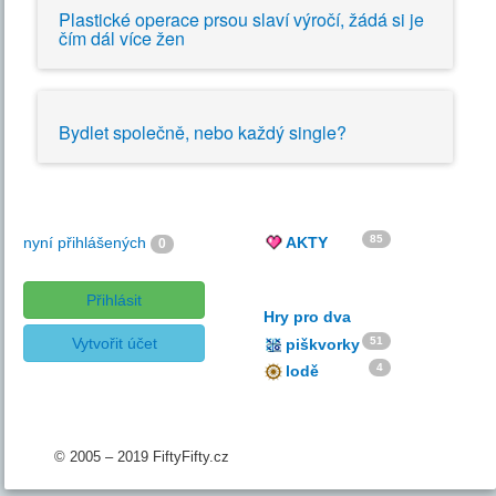
Plastické operace prsou slaví výročí, žádá si je
čím dál více žen
Bydlet společně, nebo každý single?
85
nyní přihlášených
AKTY
0
Přihlásit
Hry pro dva
Vytvořit účet
51
piškvorky
4
lodě
© 2005 – 2019 FiftyFifty.cz