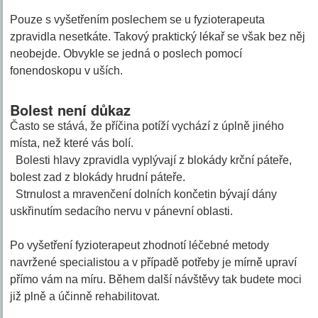
Pouze s vyšetřením poslechem se u fyzioterapeuta
zpravidla nesetkáte. Takový praktický lékař se však bez něj
neobejde. Obvykle se jedná o poslech pomocí
fonendoskopu v uších.
Bolest není důkaz
Často se stává, že příčina potíží vychází z úplně jiného
místa, než které vás bolí.
Bolesti hlavy zpravidla vyplývají z blokády krční páteře,
bolest zad z blokády hrudní páteře.
Strnulost a mravenčení dolních končetin bývají dány
uskřinutím sedacího nervu v pánevní oblasti.
Po vyšetření fyzioterapeut zhodnotí léčebné metody
navržené specialistou a v případě potřeby je mírně upraví
přímo vám na míru. Během další návštěvy tak budete moci
již plně a účinně rehabilitovat.