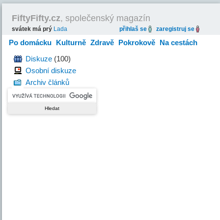
FiftyFifty.cz
, společenský magazín
svátek má prý
Lada
přihlaš se
zaregistruj se
Po domácku
Kulturně
Zdravě
Pokrokově
Na cestách
Hravě
Diskuze
(100)
Osobní diskuze
Archiv článků