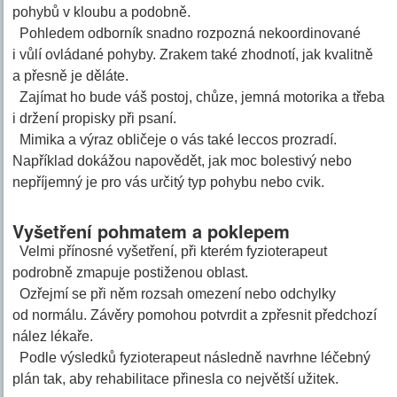
pohybů v kloubu a podobně.
Pohledem odborník snadno rozpozná nekoordinované
i vůlí ovládané pohyby. Zrakem také zhodnotí, jak kvalitně
a přesně je děláte.
Zajímat ho bude váš postoj, chůze, jemná motorika a třeba
i držení propisky při psaní.
Mimika a výraz obličeje o vás také leccos prozradí.
Například dokážou napovědět, jak moc bolestivý nebo
nepříjemný je pro vás určitý typ pohybu nebo cvik.
Vyšetření pohmatem a poklepem
Velmi přínosné vyšetření, při kterém fyzioterapeut
podrobně zmapuje postiženou oblast.
Ozřejmí se při něm rozsah omezení nebo odchylky
od normálu. Závěry pomohou potvrdit a zpřesnit předchozí
nález lékaře.
Podle výsledků fyzioterapeut následně navrhne léčebný
plán tak, aby rehabilitace přinesla co největší užitek.