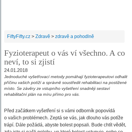
FiftyFifty.cz
>
Zdravě
>
zdravě a pohodlně
Fyzioterapeut o vás ví všechno. A co
neví, to si zjistí
24.01.2018
Jednoduché vyšetřovací metody pomáhají fyzioterapeutovi odhalit
příčinu vašich potíží a správně soustředit rehabilitaci na postižené
místo. Se závěry ze vstupního vyšetření snadněji sestaví
rehabilitační plán na míru přímo pro vás.
Před začátkem vyšetření si s vámi odborník popovídá
o vašich problémech. Zeptá se vás, jak dlouho vás potíže
trápí. Dále požádá, abyste bolest popsali. Bude chtít vědět,
zda jste si našli polohu, ve které bolest ustupuje, nebo co