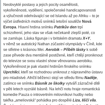
Neobvyklé postavy a jejich pocity osamělosti,
vykořeněnosti, vydělení, společenské handicapovanosti
a výlučnosti odehrávající se od Islandu až po Afriku – to je
výčet ústředních motivů snímků letošní soutěže
Nová
Evropa
. Hlavní hrdina snímku
Patrikův den
trpí
schizofrenií, jeho stav se však nečekaně zlepší poté, co
se zamiluje. Láska figuruje i v britském dramatu
X+Y
,
v němž se autistický Nathan zúčastní olympiády v Číně, kde
se střetne s krásnou Mei.
Aerobik – Příběh lásky
k sobě
zase přivede dva mentálně postižené, kteří chtějí proniknout
do televize se svou vlastní show věnovanou aerobiku.
Vykořeněnost je pak vlastní hrdinům finského snímku
Uprchlíci
, kteří se rozhodnou uniknout z nápravného ústavu
pro mladistvé. Afričtí běženci stojí ve středu filmu
Naděje
,
zatímco ve snímku
Básník ze školky
vytváří zázračné dítě
v pěti letech vyzrálé básně. Na lehčí notu hraje romantická
komedie Pauza o introvertním milovníkovi hudby nebo
takřka „ameliovská“ pohádka pro dospělé
Liza, liščí víla
.