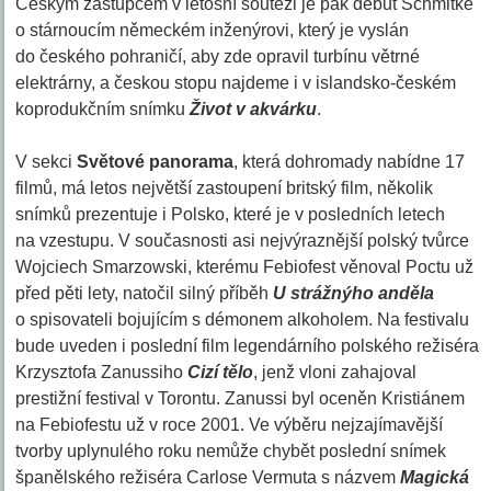
Českým zástupcem v letošní soutěži je pak debut Schmitke
o stárnoucím německém inženýrovi, který je vyslán
do českého pohraničí, aby zde opravil turbínu větrné
elektrárny, a českou stopu najdeme i v islandsko-českém
koprodukčním snímku
Život v akvárku
.
V sekci
Světové panorama
, která dohromady nabídne 17
filmů, má letos největší zastoupení britský film, několik
snímků prezentuje i Polsko, které je v posledních letech
na vzestupu. V současnosti asi nejvýraznější polský tvůrce
Wojciech Smarzowski, kterému Febiofest věnoval Poctu už
před pěti lety, natočil silný příběh
U strážnýho anděla
o spisovateli bojujícím s démonem alkoholem. Na festivalu
bude uveden i poslední film legendárního polského režiséra
Krzysztofa Zanussiho
Cizí tělo
, jenž vloni zahajoval
prestižní festival v Torontu. Zanussi byl oceněn Kristiánem
na Febiofestu už v roce 2001. Ve výběru nejzajímavější
tvorby uplynulého roku nemůže chybět poslední snímek
španělského režiséra Carlose Vermuta s názvem
Magická