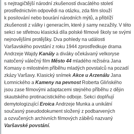
s nejtragičtější národní zkušeností dvacátého století
prostřednictvím odpovědi na otázku, zda film slouží
k posilování nebo bourání národních mýtů, a přiblíží
zkušenosti z války i generacím, které ji samy nezažily. V této
sekci se střetnou klasická díla polské filmové školy se svými
nejnovějšími protějšky. Dva pohledy na události
Varšavského povstání z roku 1944 zprostředkuje drama
Andrzeje Wajdy
Kanály
a diváky očekávaný velkoryse
natočený válečný film
Město 44
mladého režiséra Jana
Komasy o milostném příběhu mladých povstalců na pozadí
zkázy Varšavy. Klasický snímek
Akce u Arzenálu
Jana
Łomnického a
Kameny na pevnost
Roberta Glińského
jsou zase filmovými adaptacemi stejného příběhu z dějin
skautského protinacistického odboje. Sekci doplňují
demytologizující
Eroica
Andrzeje Munka a unikátní
současný pseudodokument složený z podbarvených
a ozvučených archivních filmových záběrů nazvaný
Varšavské povstání.