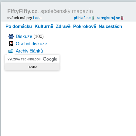
FiftyFifty.cz
, společenský magazín
svátek má prý
Lada
přihlaš se
zaregistruj se
Po domácku
Kulturně
Zdravě
Pokrokově
Na cestách
Hravě
Diskuze
(100)
Osobní diskuze
Archiv článků