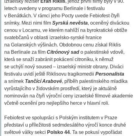
izraelský režisér
Eran Riklis
, jehož první filmy byly v 90.
letech uvedeny v programu Berlinale i festivalu
v Benátkách. V rámci jeho Pocty uvede Febiofest čtyři
snímky. Mezi nimi film
Syrská nevěsta
, oceněný diváckou
cenou v Locarnu, ve kterém nahlíží na byrokratické obtíže
svatebčanů v oblasti izraelsko-syrské hranice
na Golanských výšinách. Obdobnou cenu získal Riklis
na Berlinale za film
Citrónový sad
o palestinské vdově,
která se snaží zabránit pokácení citroníku, k němuž
se uchýlí nový soused – izraelský ministr obrany. Diváci
festivalu uvidí ještě Riklisovu tragikomedii
Personalista
a snímek
Tančící Arabové
, příběh palestinského mladíka
vyrůstajícího v židovském prostředí, který je aktuálně
nominován na čtyři výroční ceny izraelské filmové akademie
včetně ocenění pro nejlepšího herce v hlavní roli.
Febiofest ve spolupráci s Polským institutem v Praze
představí u příležitosti sedmdesátého výročí konce druhé
světové války sekci
Polsko 44
. Ta se pokusí vypořádat