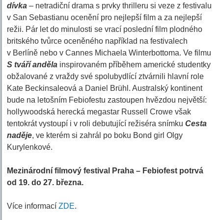
dívka
– netradiční drama s prvky thrilleru si veze z festivalu
v San Sebastianu ocenění pro nejlepší film a za nejlepší
režii. Pár let do minulosti se vrací poslední film plodného
britského tvůrce oceněného například na festivalech
v Berlíně nebo v Cannes Michaela Winterbottoma. Ve filmu
S tváří anděla
inspirovaném příběhem americké studentky
obžalované z vraždy své spolubydlící ztvárnili hlavní role
Kate Beckinsaleová a Daniel Brühl. Australský kontinent
bude na letošním Febiofestu zastoupen hvězdou největší:
hollywoodská herecká megastar Russell Crowe však
tentokrát vystoupí i v roli debutující režiséra snímku
Cesta
naděje
, ve kterém si zahrál po boku Bond girl Olgy
Kurylenkové.
Mezinárodní filmový festival Praha – Febiofest potrvá
od 19. do 27. března.
Více informací
ZDE
.