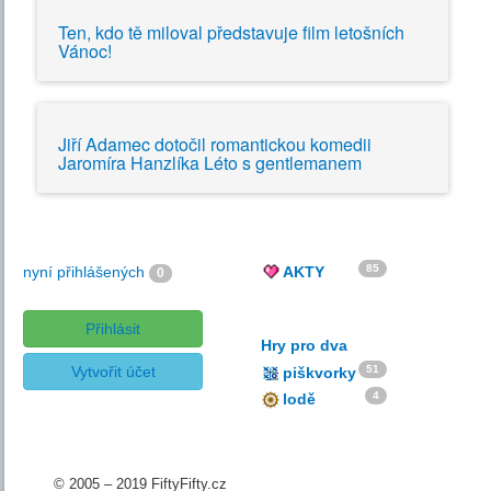
Ten, kdo tě miloval představuje film letošních
Vánoc!
Jiří Adamec dotočil romantickou komedii
Jaromíra Hanzlíka Léto s gentlemanem
85
nyní přihlášených
AKTY
0
Přihlásit
Hry pro dva
Vytvořit účet
51
piškvorky
4
lodě
© 2005 – 2019 FiftyFifty.cz