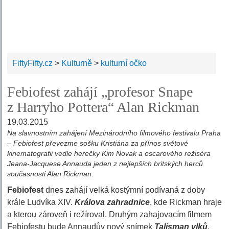
FiftyFifty.cz
>
Kulturně
>
kulturní očko
Febiofest zahájí „profesor Snape
z Harryho Pottera“ Alan Rickman
19.03.2015
Na slavnostním zahájení Mezinárodního filmového festivalu Praha
– Febiofest převezme sošku Kristiána za přínos světové
kinematografii vedle herečky Kim Novak a oscarového režiséra
Jeana-Jacquese Annauda jeden z nejlepších britských herců
současnosti Alan Rickman.
Febiofest
dnes zahájí velká kostýmní podívaná z doby
krále Ludvíka XIV.
Králova zahradnice
, kde Rickman hraje
a kterou zároveň i režíroval. Druhým zahajovacím filmem
Febiofestu bude Annaudův nový snímek
Talisman vlků
.