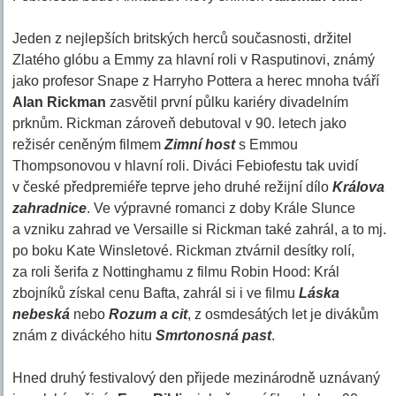
Jeden z nejlepších britských herců současnosti, držitel
Zlatého glóbu a Emmy za hlavní roli v Rasputinovi, známý
jako profesor Snape z Harryho Pottera a herec mnoha tváří
Alan Rickman
zasvětil první půlku kariéry divadelním
prknům. Rickman zároveň debutoval v 90. letech jako
režisér ceněným filmem
Zimní host
s Emmou
Thompsonovou v hlavní roli. Diváci Febiofestu tak uvidí
v české předpremiéře teprve jeho druhé režijní dílo
Králova
zahradnice
. Ve výpravné romanci z doby Krále Slunce
a vzniku zahrad ve Versaille si Rickman také zahrál, a to mj.
po boku Kate Winsletové. Rickman ztvárnil desítky rolí,
za roli šerifa z Nottinghamu z filmu Robin Hood: Král
zbojníků získal cenu Bafta, zahrál si i ve filmu
Láska
nebeská
nebo
Rozum a cit
, z osmdesátých let je divákům
znám z diváckého hitu
Smrtonosná past
.
Hned druhý festivalový den přijede mezinárodně uznávaný