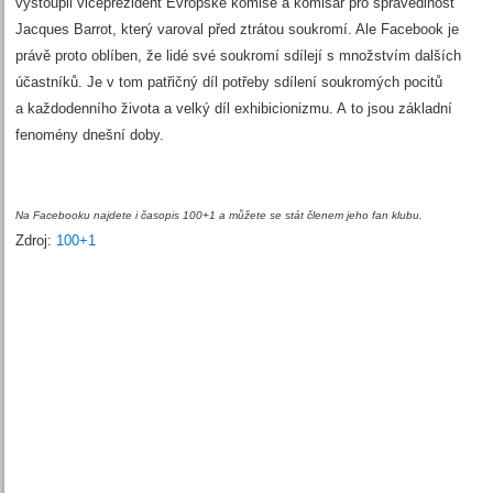
vystoupil viceprezident Evropské komise a komisař pro spravedlnost
Jacques Barrot, který varoval před ztrátou soukromí. Ale Facebook je
právě proto oblíben, že lidé své soukromí sdílejí s množstvím dalších
účastníků. Je v tom patřičný díl potřeby sdílení soukromých pocitů
a každodenního života a velký díl exhibicionizmu. A to jsou základní
fenomény dnešní doby.
Na Facebooku najdete i časopis 100+1 a můžete se stát členem jeho fan klubu.
Zdroj:
100+1