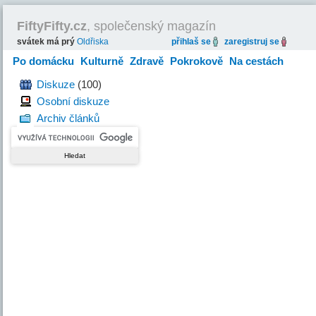
FiftyFifty.cz
, společenský magazín
svátek má prý
Oldřiska
přihlaš se
zaregistruj se
Po domácku
Kulturně
Zdravě
Pokrokově
Na cestách
Hravě
Diskuze
(100)
Osobní diskuze
Archiv článků