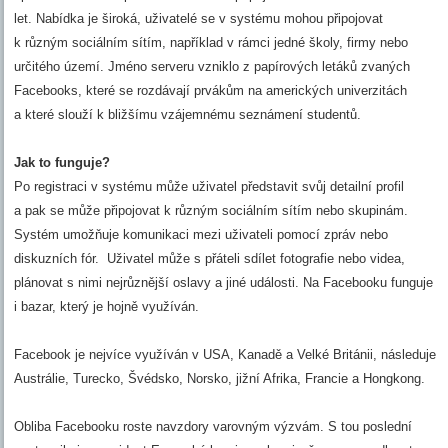
let. Nabídka je široká, uživatelé se v systému mohou připojovat
k různým sociálním sítím, například v rámci jedné školy, firmy nebo
určitého území. Jméno serveru vzniklo z papírových letáků zvaných
Facebooks, které se rozdávají prvákům na amerických univerzitách
a které slouží k bližšímu vzájemnému seznámení studentů.
Jak to funguje?
Po registraci v systému může uživatel představit svůj detailní profil
a pak se může připojovat k různým sociálním sítím nebo skupinám.
Systém umožňuje komunikaci mezi uživateli pomocí zpráv nebo
diskuzních fór. Uživatel může s přáteli sdílet fotografie nebo videa,
plánovat s nimi nejrůznější oslavy a jiné události. Na Facebooku funguje
i bazar, který je hojně využíván.
Facebook je nejvíce využíván v USA, Kanadě a Velké Británii, následuje
Austrálie, Turecko, Švédsko, Norsko, jižní Afrika, Francie a Hongkong.
Obliba Facebooku roste navzdory varovným výzvám. S tou poslední