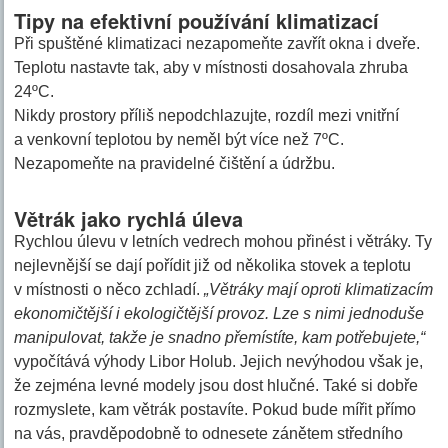
Tipy na efektivní používání klimatizací
Při spuštěné klimatizaci nezapomeňte zavřít okna i dveře.
Teplotu nastavte tak, aby v místnosti dosahovala zhruba
24ºC.
Nikdy prostory příliš nepodchlazujte, rozdíl mezi vnitřní
a venkovní teplotou by neměl být více než 7ºC.
Nezapomeňte na pravidelné čištění a údržbu.
Větrák jako rychlá úleva
Rychlou úlevu v letních vedrech mohou přinést i větráky. Ty
nejlevnější se dají pořídit již od několika stovek a teplotu
v místnosti o něco zchladí.
„Větráky mají oproti klimatizacím
ekonomičtější i ekologičtější provoz. Lze s nimi jednoduše
manipulovat, takže je snadno přemístíte, kam potřebujete,“
vypočítává výhody Libor Holub. Jejich nevýhodou však je,
že zejména levné modely jsou dost hlučné. Také si dobře
rozmyslete, kam větrák postavíte. Pokud bude mířit přímo
na vás, pravděpodobně to odnesete zánětem středního