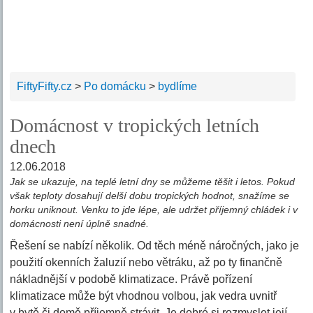
FiftyFifty.cz
>
Po domácku
>
bydlíme
Domácnost v tropických letních
dnech
12.06.2018
Jak se ukazuje, na teplé letní dny se můžeme těšit i letos. Pokud
však teploty dosahují delší dobu tropických hodnot, snažíme se
horku uniknout. Venku to jde lépe, ale udržet příjemný chládek i v
domácnosti není úplně snadné.
Řešení se nabízí několik. Od těch méně náročných, jako je
použití okenních žaluzií nebo větráku, až po ty finančně
nákladnější v podobě klimatizace. Právě pořízení
klimatizace může být vhodnou volbou, jak vedra uvnitř
v bytě či domě příjemně strávit. Je dobré si rozmyslet její