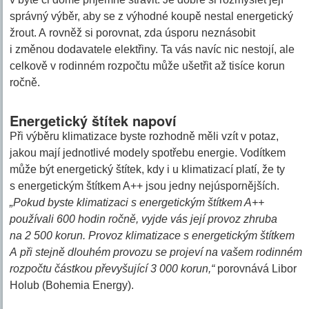
správný výběr, aby se z výhodné koupě nestal energetický
žrout. A rovněž si porovnat, zda úsporu neznásobit
i změnou dodavatele elektřiny. Ta vás navíc nic nestojí, ale
celkově v rodinném rozpočtu může ušetřit až tisíce korun
ročně.
Energetický štítek napoví
Při výběru klimatizace byste rozhodně měli vzít v potaz,
jakou mají jednotlivé modely spotřebu energie. Vodítkem
může být energetický štítek, kdy i u klimatizací platí, že ty
s energetickým štítkem A++ jsou jedny nejúspornějších.
„Pokud byste klimatizaci s energetickým štítkem A++
používali 600 hodin ročně, vyjde vás její provoz zhruba
na 2 500 korun. Provoz klimatizace s energetickým štítkem
A při stejně dlouhém provozu se projeví na vašem rodinném
rozpočtu částkou převyšující 3 000 korun,“
porovnává Libor
Holub (Bohemia Energy).