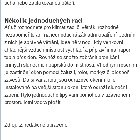
ucha nebo zablokovanou páteří.
Několik jednoduchých rad
Ať už rozhodnete pro klimatizaci či větrák, rozhodně
nezapomeňte ani na jednoduchá základní opatření. Jedním
z nich je správné větrání, ideálně v noci, kdy venkovní
chladnější vzduch místnost vychladí a připraví ji na nápor
tepla přes den. Rovněž se snažte zabránit pronikání
přímých slunečních paprsků do místností. Vhodným řešením
je zastínění oken pomocí žaluzií, rolet, markýz či alespoň
závěsů. Další variantou jsou odrazové okenní fólie
instalované na vnější stranu oken, které odráží sluneční
záření. I tyto jednoduché tipy vám pomohou v uzavřeném
prostoru letní vedra přežít.
Zdroj. tz, redakčně upraveno