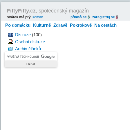
FiftyFifty.cz
, společenský magazín
svátek má prý
Roman
přihlaš se
zaregistruj se
Po domácku
Kulturně
Zdravě
Pokrokově
Na cestách
Hravě
Diskuze
(100)
Osobní diskuze
Archiv článků