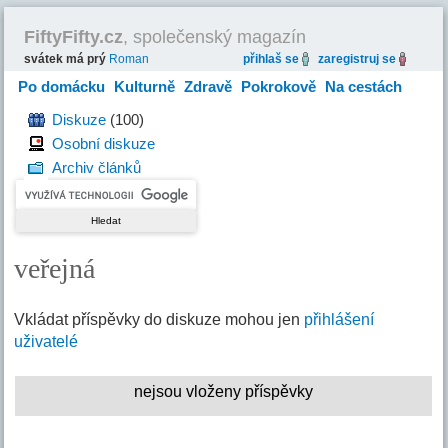
FiftyFifty.cz
, společenský magazín
svátek má prý
Roman
přihlaš se
zaregistruj se
Po domácku
Kulturně
Zdravě
Pokrokově
Na cestách
Hravě
Diskuze
(100)
Osobní diskuze
Archiv článků
veřejná
Vkládat příspěvky do diskuze mohou jen
přihlášení
uživatelé
nejsou vloženy příspěvky