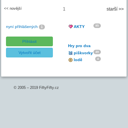
<< novější
1
starší >>
85
nyní přihlášených
AKTY
1
Přihlásit
Hry pro dva
Vytvořit účet
49
piškvorky
4
lodě
© 2005 – 2019 FiftyFifty.cz