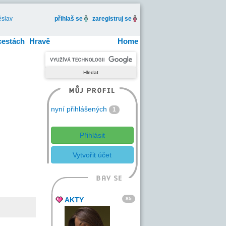
slav
přihlaš se
zaregistruj se
cestách
Hravě
Home
nyní přihlášených
1
Přihlásit
Vytvořit účet
85
AKTY