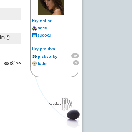
Hry online
tetris
sudoku
sím
Hry pro dva
49
piškvorky
starší >>
4
lodě