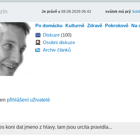
zín
Je právě ±
08.08.2026 06:42
svátek má prý
Sobě
Po domácku
Kulturně
Zdravě
Pokrokově
Na 
Diskuze
(100)
Osobní diskuze
Archiv článků
jen
přihlášení uživatelé
 koni dat jmeno z hlavy. tam jsou urcita pravidla...