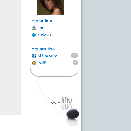
Hry online
tetris
sudoku
Hry pro dva
48
piškvorky
4
lodě