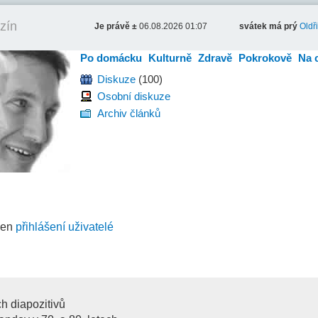
zín
Je právě ±
06.08.2026 01:07
svátek má prý
Oldř
Po domácku
Kulturně
Zdravě
Pokrokově
Na 
Diskuze
(100)
Osobní diskuze
Archiv článků
jen
přihlášení uživatelé
h diapozitivů