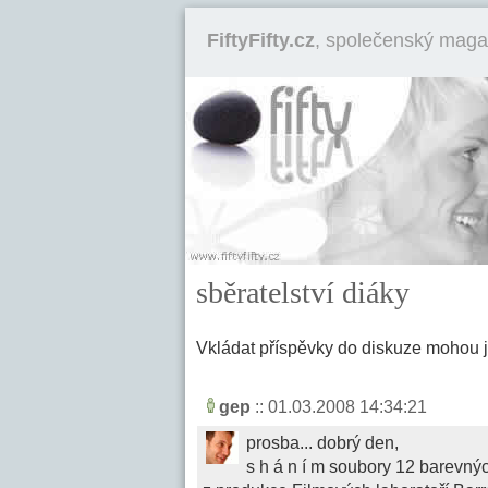
FiftyFifty.cz
, společenský maga
sběratelství diáky
Vkládat příspěvky do diskuze mohou 
gep
:: 01.03.2008 14:34:21
prosba... dobrý den,
s h á n í m soubory 12 barevnýc