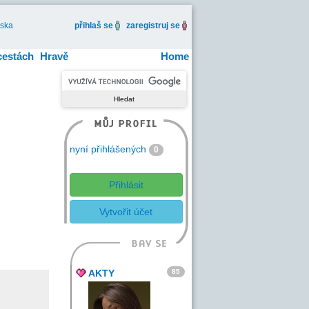
iska
přihlaš se
zaregistruj se
cestách
Hravě
Home
nyní přihlášených
0
Přihlásit
Vytvořit účet
85
AKTY