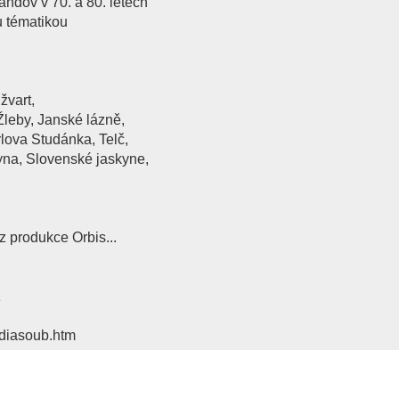
andov v 70. a 80. letech
u tématikou
žvart,
Žleby, Janské lázně,
lova Studánka, Telč,
yna, Slovenské jaskyne,
z produkce Orbis...
z
/diasoub.htm