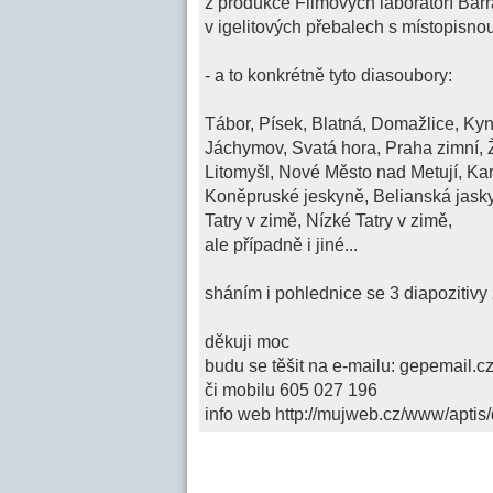
z produkce Filmových laboratoří Barr
v igelitových přebalech s místopisno
- a to konkrétně tyto diasoubory:
Tábor, Písek, Blatná, Domažlice, Kyn
Jáchymov, Svatá hora, Praha zimní, 
Litomyšl, Nové Město nad Metují, Kar
Koněpruské jeskyně, Belianská jask
Tatry v zimě, Nízké Tatry v zimě,
ale případně i jiné...
sháním i pohlednice se 3 diapozitivy 
děkuji moc
budu se těšit na e-mailu: gepemail.c
či mobilu 605 027 196
info web http://mujweb.cz/www/aptis