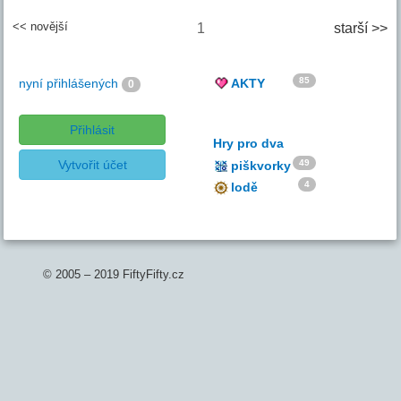
<< novější
1
starší >>
85
nyní přihlášených
AKTY
0
Přihlásit
Hry pro dva
Vytvořit účet
49
piškvorky
4
lodě
© 2005 – 2019 FiftyFifty.cz