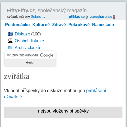
FiftyFifty.cz
, společenský magazín
svátek má prý
Soběslav
přihlaš se
zaregistruj se
Po domácku
Kulturně
Zdravě
Pokrokově
Na cestách
Hravě
Diskuze
(100)
Osobní diskuze
Archiv článků
zvířátka
Vkládat příspěvky do diskuze mohou jen
přihlášení
uživatelé
nejsou vloženy příspěvky