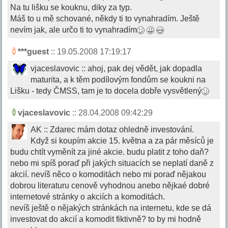
Na tu lišku se kouknu, diky za typ.
Máš to u mě schované, někdy ti to vynahradím. Ještě
nevím jak, ale určo ti to vynahradím
***guest
:: 19.05.2008 17:19:17
vjaceslavovic :: ahoj, pak dej vědět, jak dopadla
maturita, a k těm podílovým fondům se koukni na
Lišku - tedy ČMSS, tam je to docela dobře vysvětlený
vjaceslavovic
:: 28.04.2008 09:42:29
AK :: Zdarec mám dotaz ohledně investování.
Když si koupím akcie 15. května a za pár měsíců je
budu chtít vyměnít za jiné akcie. budu platit z toho daň?
nebo mi spíš poraď při jakých situacích se neplatí daně z
akcií. nevíš něco o komoditách nebo mi poraď nějakou
dobrou literaturu cenově vyhodnou anebo nějkaé dobré
internetové stránky o akciích a komoditách.
nevíš ještě o nějakých stránkách na internetu, kde se dá
investovat do akcií a komodit fiktivně? to by mi hodně