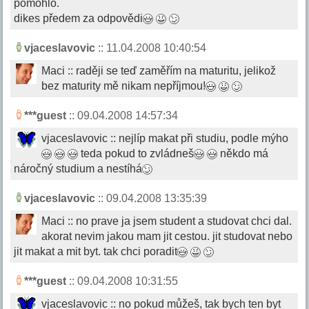
pomohlo.
dikes předem za odpovědi
vjaceslavovic
:: 11.04.2008 10:40:54
Maci :: raději se teď zaměřím na maturitu, jelikož
bez maturity mě nikam nepříjmou!
***guest
:: 09.04.2008 14:57:34
vjaceslavovic :: nejlíp makat při studiu, podle mýho
teda pokud to zvládneš
někdo má
náročný studium a nestíhá
vjaceslavovic
:: 09.04.2008 13:35:39
Maci :: no prave ja jsem student a studovat chci dal.
akorat nevim jakou mam jit cestou. jit studovat nebo
jit makat a mit byt. tak chci poradit
***guest
:: 09.04.2008 10:31:55
vjaceslavovic :: no pokud můžeš, tak bych ten byt