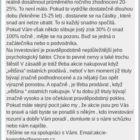
reálně dosáhnout průměrného ročního zhodnocení 20-
25%. To není málo. Pokud to vydržíte dostatečně dlouhou
dobu (řekněme 15-25 let) , dostanete se na částky , které
snad ani nelze utratit. To si každý snadno spočítá.
Pokud Vám však někdo slibuje jistý zisk 30% či snad
100% ročně , mějte se na pozoru. Buď se jedná o
začátečníka nebo o podvodníka.
Na investování je pravděpodobně nejdůležitější jeho
psychologický faktor. Chce to pevné nervy a také trochu
štěstí! V zásadě je totiž třeba akcie nakupovat když
„většina“ ostatních prodává , neboť v ten moment již tituly
bývají značně podhodnocené a za nějaký čas opět
výrazně porostou. A opačně , je třeba prodávat , když
„většina “ ostatních nakupuje. V tu dobu již tituly bývají
značně vysoko a lze očekávat pravděpodobný pokles.
Pokud máte stejný pocit jako my , že akcie jsou pro Vás
to pravé a rádi byste se poradili s někým , kdo investování
rozumí a dobře Vám poradí , domluvte si s námi schůzku
nebo nám napište.
Těšíme se na spolupráci s Vámi. Email:
akcie-
komodity@seznam.cz