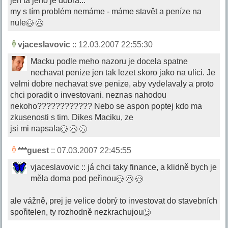
jen ta jeho je dobrá...
my s tím problém nemáme - máme stavět a peníze na
nule
vjaceslavovic
:: 12.03.2007 22:55:30
Macku podle meho nazoru je docela spatne
nechavat penize jen tak lezet skoro jako na ulici. Je
velmi dobre nechavat sve penize, aby vydelavaly a proto
chci poradit o investovani. neznas nahodou
nekoho???????????? Nebo se aspon poptej kdo ma
zkusenosti s tim. Dikes Maciku, ze
jsi mi napsala
***guest
:: 07.03.2007 22:45:55
vjaceslavovic :: já chci taky finance, a klidně bych je
měla doma pod peřinou
ale vážně, prej je velice dobrý to investovat do stavebních
spořitelen, ty rozhodně nezkrachujou