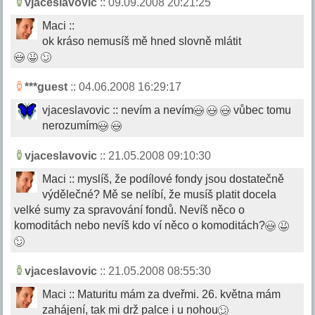
vjaceslavovic
:: 09.09.2008 20:21:25
Maci ::
ok kráso nemusíš mě hned slovně mlátit
***guest
:: 04.06.2008 16:29:17
vjaceslavovic :: nevím a nevím
vůbec tomu
nerozumím
vjaceslavovic
:: 21.05.2008 09:10:30
Maci :: myslíš, že podílové fondy jsou dostatečně
výdělečné? Mě se nelíbí, že musíš platit docela
velké sumy za spravování fondů. Nevíš něco o
komoditách nebo nevíš kdo ví něco o komoditách?
vjaceslavovic
:: 21.05.2008 08:55:30
Maci :: Maturitu mám za dveřmi. 26. května mám
zahájení, tak mi drž palce i u nohou