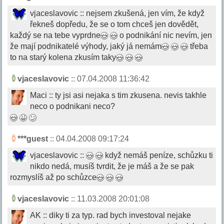
vjaceslavovic :: nejsem zkušená, jen vím, že když
řekneš dopředu, že se o tom chceš jen dovědět,
každý se na tebe vyprdne
o podnikání nic nevím, jen
že mají podnikatelé výhody, jaký já nemám
třeba
to na starý kolena zkusím taky
vjaceslavovic
:: 07.04.2008 11:36:42
Maci :: ty jsi asi nejaka s tim zkusena. nevis takhle
neco o podnikani neco?
***guest
:: 04.04.2008 09:17:24
vjaceslavovic ::
když nemáš peníze, schůzku ti
nikdo nedá, musíš tvrdit, že je máš a že se pak
rozmyslíš až po schůzce
vjaceslavovic
:: 11.03.2008 20:01:08
AK :: diky ti za typ. rad bych investoval nejake