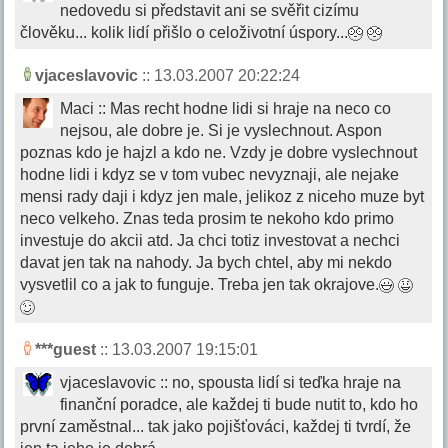
nedovedu si představit ani se svěřit cizímu
člověku... kolik lidí přišlo o celoživotní úspory...
vjaceslavovic
:: 13.03.2007 20:22:24
Maci :: Mas recht hodne lidi si hraje na neco co
nejsou, ale dobre je. Si je vyslechnout. Aspon
poznas kdo je hajzl a kdo ne. Vzdy je dobre vyslechnout
hodne lidi i kdyz se v tom vubec nevyznaji, ale nejake
mensi rady daji i kdyz jen male, jelikoz z niceho muze byt
neco velkeho. Znas teda prosim te nekoho kdo primo
investuje do akcii atd. Ja chci totiz investovat a nechci
davat jen tak na nahody. Ja bych chtel, aby mi nekdo
vysvetlil co a jak to funguje. Treba jen tak okrajove.
***guest
:: 13.03.2007 19:15:01
vjaceslavovic :: no, spousta lidí si teďka hraje na
finanční poradce, ale každej ti bude nutit to, kdo ho
první zaměstnal... tak jako pojišťováci, každej ti tvrdí, že