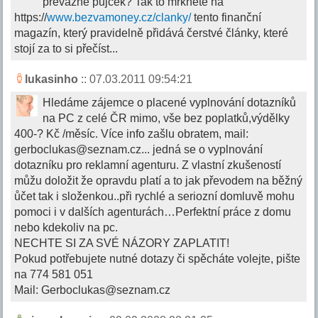
převážně půjček? Tak to mrkněte na
https://
www.bezvamoney.cz/clanky/
tento finanční
magazín, který pravidelně přidává čerstvé články, které
stojí za to si přečíst...
lukasinho
:: 07.03.2011 09:54:21
Hledáme zájemce o placené vyplnování dotazníků
na PC z celé ČR mimo, vše bez poplatků,výdělky
400-? Kč /měsíc. Více info zašlu obratem, mail:
gerboclukas@seznam.cz
... jedná se o vyplnování
dotazníku pro reklamní agenturu. Z vlastní zkušeností
můžu doložit že opravdu platí a to jak převodem na běžný
ůčet tak i složenkou..při rychlé a seriozní domluvě mohu
pomoci i v dalších agenturách…Perfektní práce z domu
nebo kdekoliv na pc.
NECHTE SI ZA SVÉ NÁZORY ZAPLATIT!
Pokud potřebujete nutné dotazy či spěcháte volejte, pište
na 774 581 051
Mail:
Gerboclukas@seznam.cz