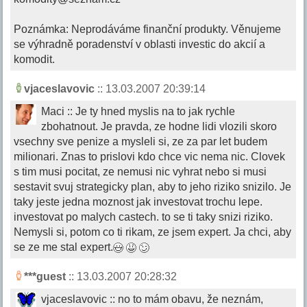
Poznámka: Neprodáváme finanční produkty. Věnujeme
se výhradně poradenství v oblasti investic do akcií a
komodit.
vjaceslavovic
:: 13.03.2007 20:39:14
Maci :: Je ty hned myslis na to jak rychle
zbohatnout. Je pravda, ze hodne lidi vlozili skoro
vsechny sve penize a mysleli si, ze za par let budem
milionari. Znas to prislovi kdo chce vic nema nic. Clovek
s tim musi pocitat, ze nemusi nic vyhrat nebo si musi
sestavit svuj strategicky plan, aby to jeho riziko snizilo. Je
taky jeste jedna moznost jak investovat trochu lepe.
investovat po malych castech. to se ti taky snizi riziko.
Nemysli si, potom co ti rikam, ze jsem expert. Ja chci, aby
se ze me stal expert.
***guest
:: 13.03.2007 20:28:32
vjaceslavovic :: no to mám obavu, že neznám,