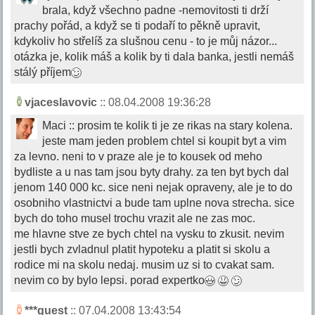
brala, když všechno padne -nemovitosti ti drží
prachy pořád, a když se ti podaří to pěkně upravit,
kdykoliv ho střelíš za slušnou cenu - to je můj názor...
otázka je, kolik máš a kolik by ti dala banka, jestli nemáš
stálý příjem
vjaceslavovic
:: 08.04.2008 19:36:28
Maci :: prosim te kolik ti je ze rikas na stary kolena.
jeste mam jeden problem chtel si koupit byt a vim
za levno. neni to v praze ale je to kousek od meho
bydliste a u nas tam jsou byty drahy. za ten byt bych dal
jenom 140 000 kc. sice neni nejak opraveny, ale je to do
osobniho vlastnictvi a bude tam uplne nova strecha. sice
bych do toho musel trochu vrazit ale ne zas moc.
me hlavne stve ze bych chtel na vysku to zkusit. nevim
jestli bych zvladnul platit hypoteku a platit si skolu a
rodice mi na skolu nedaj. musim uz si to cvakat sam.
nevim co by bylo lepsi. porad expertko
***guest
:: 07.04.2008 13:43:54