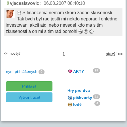
vjaceslavovic
:: 06.03.2007 08:40:10
S financema nemam skoro zadne skusenosti.
Tak bych byl rad jestli mi nekdo neporadil ohledne
investovani akcii atd. nebo nevedel kdo ma s tim
zkusenosti a on mi s tim rad pomohl.
<< novější
1
starší >>
85
nyní přihlášených
AKTY
0
Přihlásit
Hry pro dva
Vytvořit účet
51
piškvorky
4
lodě