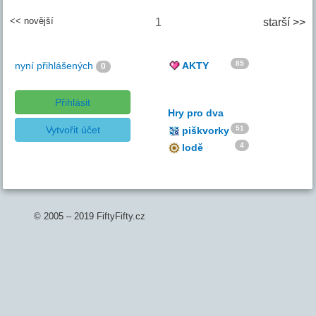
<< novější
1
starší >>
85
nyní přihlášených
AKTY
0
Přihlásit
Hry pro dva
Vytvořit účet
51
piškvorky
4
lodě
© 2005 – 2019 FiftyFifty.cz