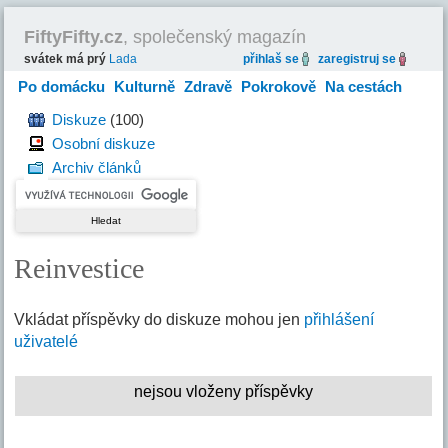
FiftyFifty.cz
, společenský magazín
svátek má prý
Lada
přihlaš se
zaregistruj se
Po domácku
Kulturně
Zdravě
Pokrokově
Na cestách
Hravě
Diskuze
(100)
Osobní diskuze
Archiv článků
Reinvestice
Vkládat příspěvky do diskuze mohou jen
přihlášení
uživatelé
nejsou vloženy příspěvky