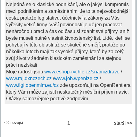
Nejedná se o klasické podnikání, ale o jakýsi kompromis
mezi podnikáním a zaměstnáním. Je to ta nejsvobodnější
cesta, protože legislativu, účetnictví a zákony za Vás
vyřešily velké firmy. Vaší povinností je už jen pracovat
nenáročnou prací a čas od času si zdanit své příjmy, aniž
byste museli nutně vlastnit živnostenský list. Lidé, kteří se
pohybují v této oblasti už se skutečně smějí, protože po
několika letech mají tak vysoké příjmy, které by za celý
svůj život v žádném klasickém zaměstnání za stejnou
práci nezískali
Moje radosti jsou
www.eshop-rychle.cz/snamizdrave
/
www.raj.dxnczech.cz
/
www.job.wpenize.cz
/
www.figi.openmlm.eu/cz
zde upozorňují na OpenRentiera
který Vám může zajistit neskutečný měsíční příjem navíc.
Otázky samozřejmě poctivě zodpovím
<< novější
1
starší >>