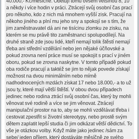
40.000,- Kč/měsíčně. Obětují tomu ovšem většinou 8, 10
a někdy i více hodin v práci. Ztrácejí svůj osobní čas prací
pro někoho, kdo z nich má mnohem vyšší zisk. Pracují na
někoho jiného a plní mu jeho sny a spokojí se s tím, že
jim zaměstnavatel dá ani ne tisícinu zlomku ze zisku, na
kterém se mu právě tito zaměstnanci spolupodílejí. Na
druhé straně zde jsou lidé, kteří nemají tolik štěstí nemají
třeba ani střední vzdělání nebo jen nějaké účňovské a
pokud zrovna není práce musí se spokojit s prací v jiném
oboru, pokud se zrovna naskytne. V tomto případě pokud
oba rodiče pracují a taktéž se jim to nějak povede získají
možnost na dvou minimálním nebo mírně
nadhodnocených mzdách získat 17 nebo 18.000,- a to už
jsou ty, které mají větší štěští. V obou dvou případech
jedinec nebo rodina ztrácí svůj osobní čas, který by mohli
věnovat své rodině a více se jim věnovat. Ztrácejí
manipulační prostor na to, aby se mohli vzdělávat třeba i
cestovat zpestřit si životní stereotypy, nebo prostě svým
dětem zaplatit lepší studia či jim odkázat větší dědictví. To
vše je otázkou volby. Když máte jako jedinec /sám za
sebe/ jeden příjem, který dostáváte měsíčně ze svého