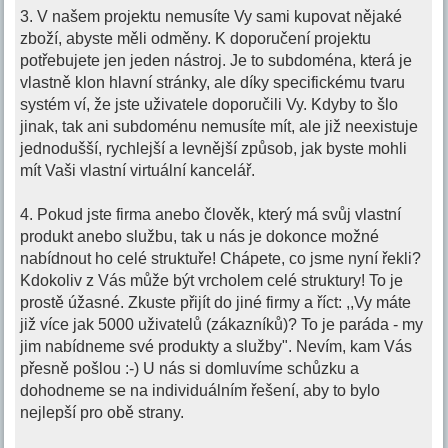
3. V našem projektu nemusíte Vy sami kupovat nějaké
zboží, abyste měli odměny. K doporučení projektu
potřebujete jen jeden nástroj. Je to subdoména, která je
vlastně klon hlavní stránky, ale díky specifickému tvaru
systém ví, že jste uživatele doporučili Vy. Kdyby to šlo
jinak, tak ani subdoménu nemusíte mít, ale již neexistuje
jednodušší, rychlejší a levnější způsob, jak byste mohli
mít Vaši vlastní virtuální kancelář.
4. Pokud jste firma anebo člověk, který má svůj vlastní
produkt anebo službu, tak u nás je dokonce možné
nabídnout ho celé struktuře! Chápete, co jsme nyní řekli?
Kdokoliv z Vás může být vrcholem celé struktury! To je
prostě úžasné. Zkuste přijít do jiné firmy a říct: ,,Vy máte
již více jak 5000 uživatelů (zákazníků)? To je paráda - my
jim nabídneme své produkty a služby". Nevím, kam Vás
přesně pošlou :-) U nás si domluvíme schůzku a
dohodneme se na individuálním řešení, aby to bylo
nejlepší pro obě strany.