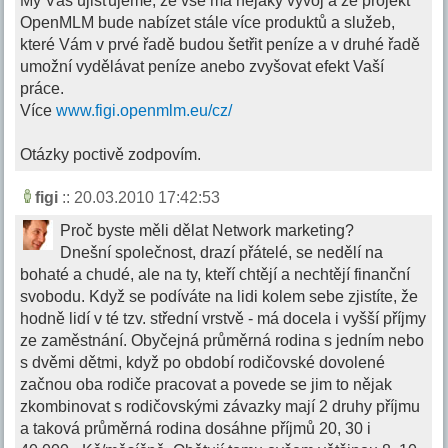
My Vás ujišťujeme, že vše má nějaký vývoj a že projekt
OpenMLM bude nabízet stále více produktů a služeb,
které Vám v prvé řadě budou šetřit peníze a v druhé řadě
umožní vydělávat peníze anebo zvyšovat efekt Vaší
práce.
Více
www.figi.openmlm.eu/cz/
Otázky poctivě zodpovím.
figi
:: 20.03.2010 17:42:53
Proč byste měli dělat Network marketing?
Dnešní společnost, drazí přátelé, se nedělí na
bohaté a chudé, ale na ty, kteří chtějí a nechtějí finanční
svobodu. Když se podíváte na lidi kolem sebe zjistíte, že
hodně lidí v té tzv. střední vrstvě - má docela i vyšší příjmy
ze zaměstnání. Obyčejná průměrná rodina s jedním nebo
s dvěmi dětmi, když po období rodičovské dovolené
začnou oba rodiče pracovat a povede se jim to nějak
zkombinovat s rodičovskými závazky mají 2 druhy příjmu
a taková průměrná rodina dosáhne příjmů 20, 30 i