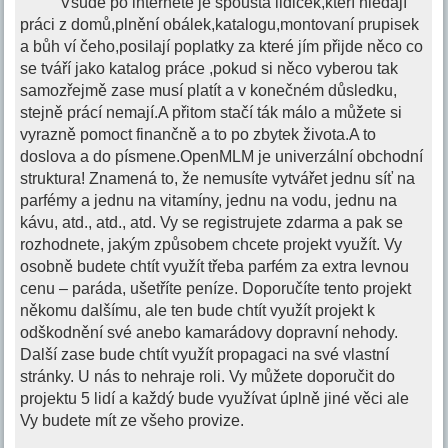
Všude po internetě je spousta lidiček,kteří hledají
práci z domů,plnění obálek,katalogu,montovaní prupisek
a bůh ví čeho,posilají poplatky za které jím přijde něco co
se tváří jako katalog práce ,pokud si něco vyberou tak
samozřejmě zase musí platít a v konečném důsledku,
stejně prácí nemají.A přitom stačí ták málo a můžete si
vyrazně pomoct finančně a to po zbytek života.A to
doslova a do písmene.OpenMLM je univerzální obchodní
struktura! Znamená to, že nemusíte vytvářet jednu síť na
parfémy a jednu na vitamíny, jednu na vodu, jednu na
kávu, atd., atd., atd. Vy se registrujete zdarma a pak se
rozhodnete, jakým způsobem chcete projekt využít. Vy
osobně budete chtít využít třeba parfém za extra levnou
cenu – paráda, ušetříte peníze. Doporučíte tento projekt
někomu dalšímu, ale ten bude chtít využít projekt k
odškodnění své anebo kamarádovy dopravní nehody.
Další zase bude chtít využít propagaci na své vlastní
stránky. U nás to nehraje roli. Vy můžete doporučit do
projektu 5 lidí a každý bude využívat úplně jiné věci ale
Vy budete mít ze všeho provize.