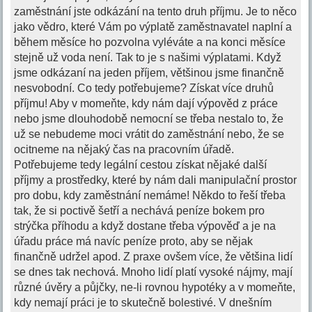
zaměstnání jste odkázání na tento druh příjmu. Je to něco
jako vědro, které Vám po výplatě zaměstnavatel naplní a
během měsíce ho pozvolna vyléváte a na konci měsíce
stejně už voda není. Tak to je s našimi výplatami. Když
jsme odkázaní na jeden příjem, většinou jsme finančně
nesvobodní. Co tedy potřebujeme? Získat více druhů
příjmu! Aby v momeňte, kdy nám dají výpověd z práce
nebo jsme dlouhodobě nemocní se třeba nestalo to, že
už se nebudeme moci vrátit do zaměstnání nebo, že se
ocitneme na nějaký čas na pracovním úřadě.
Potřebujeme tedy legální cestou získat nějaké další
příjmy a prostředky, které by nám dali manipulační prostor
pro dobu, kdy zaměstnání nemáme! Někdo to řeší třeba
tak, že si poctivě šetří a nechává peníze bokem pro
strýčka příhodu a když dostane třeba výpověď a je na
úřadu práce má navíc peníze proto, aby se nějak
finančně udržel apod. Z praxe ovšem více, že většina lidí
se dnes tak nechová. Mnoho lidí platí vysoké nájmy, mají
různé úvěry a půjčky, ne-li rovnou hypotéky a v momeňte,
kdy nemají práci je to skutečně bolestivé. V dnešním