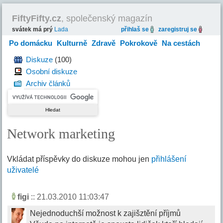
FiftyFifty.cz
, společenský magazín
svátek má prý
Lada
přihlaš se
zaregistruj se
Po domácku
Kulturně
Zdravě
Pokrokově
Na cestách
Hravě
Diskuze
(100)
Osobní diskuze
Archiv článků
Network marketing
Vkládat příspěvky do diskuze mohou jen
přihlášení
uživatelé
figi
:: 21.03.2010 11:03:47
Nejednoduchší možnost k zajišztění příjmů