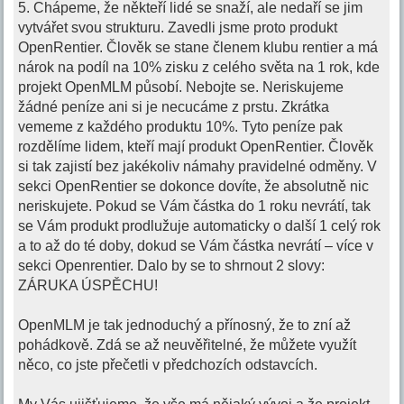
5. Chápeme, že někteří lidé se snaží, ale nedaří se jim
vytvářet svou strukturu. Zavedli jsme proto produkt
OpenRentier. Člověk se stane členem klubu rentier a má
nárok na podíl na 10% zisku z celého světa na 1 rok, kde
projekt OpenMLM působí. Nebojte se. Neriskujeme
žádné peníze ani si je necucáme z prstu. Zkrátka
vememe z každého produktu 10%. Tyto peníze pak
rozdělíme lidem, kteří mají produkt OpenRentier. Člověk
si tak zajistí bez jakékoliv námahy pravidelné odměny. V
sekci OpenRentier se dokonce dovíte, že absolutně nic
neriskujete. Pokud se Vám částka do 1 roku nevrátí, tak
se Vám produkt prodlužuje automaticky o další 1 celý rok
a to až do té doby, dokud se Vám částka nevrátí – více v
sekci Openrentier. Dalo by se to shrnout 2 slovy:
ZÁRUKA ÚSPĚCHU!
OpenMLM je tak jednoduchý a přínosný, že to zní až
pohádkově. Zdá se až neuvěřitelné, že můžete využít
něco, co jste přečetli v předchozích odstavcích.