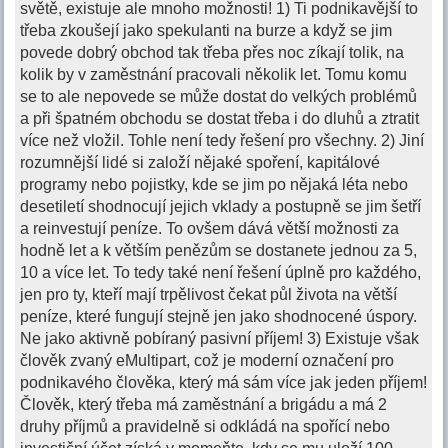
světě, existuje ale mnoho možnosti! 1) Ti podnikavější to
třeba zkoušejí jako spekulanti na burze a když se jim
povede dobrý obchod tak třeba přes noc zíkají tolik, na
kolik by v zaměstnání pracovali několik let. Tomu komu
se to ale nepovede se může dostat do velkých problémů
a při špatném obchodu se dostat třeba i do dluhů a ztratit
více než vložil. Tohle není tedy řešení pro všechny. 2) Jiní
rozumnější lidé si založí nějaké spoření, kapitálové
programy nebo pojistky, kde se jim po nějaká léta nebo
desetiletí shodnocují jejich vklady a postupně se jim šetří
a reinvestují peníze. To ovšem dává větší možnosti za
hodně let a k větším penězům se dostanete jednou za 5,
10 a více let. To tedy také není řešení úplně pro každého,
jen pro ty, kteří mají trpělivost čekat půl života na větší
peníze, které fungují stejně jen jako shodnocené úspory.
Ne jako aktivně pobíraný pasivní příjem! 3) Existuje však
člověk zvaný eMultipart, což je moderní označení pro
podnikavého člověka, který má sám více jak jeden příjem!
Člověk, který třeba má zaměstnání a brigádu a má 2
druhy příjmů a pravidelně si odkládá na spořící nebo