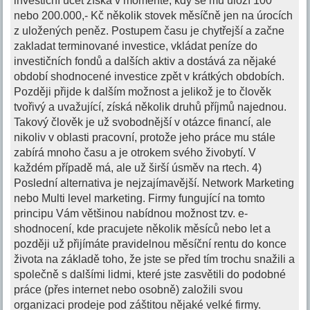
investiční účet získá v momeňte, kdy se mu uloží 100
nebo 200.000,- Kč několik stovek měsíčně jen na úrocích
z uložených peněz. Postupem času je chytřejší a začne
zakladat terminované investice, vkládat peníze do
investičních fondů a dalších aktiv a dostává za nějaké
období shodnocené investice zpět v krátkých obdobích.
Později přijde k dalším možnost a jelikož je to člověk
tvořivý a uvažující, získá několik druhů příjmů najednou.
Takový člověk je už svobodnější v otázce financí, ale
nikoliv v oblasti pracovní, protože jeho práce mu stále
zabírá mnoho času a je otrokem svého živobytí. V
každém případě má, ale už širší úsměv na rtech. 4)
Poslední alternativa je nejzajímavější. Network Marketing
nebo Multi level marketing. Firmy fungující na tomto
principu Vám většinou nabídnou možnost tzv. e-
shodnocení, kde pracujete několik měsíců nebo let a
později už přijímáte pravidelnou měsíční rentu do konce
života na základě toho, že jste se před tím trochu snažili a
společně s dalšími lidmi, které jste zasvětili do podobné
práce (přes internet nebo osobně) založili svou
organizaci prodeje pod záštitou nějaké velké firmy.