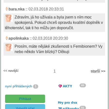
bara.nka
:: 02.03.2018 20:33:31
Zdravím, já ho užívala a byla jsem s ním moc
spokojená. Pokud chceš opravdu kvalitní doplněk v
těhotenství, tak ti ho můžu jen doporučit.
apolinkaka
:: 02.03.2018 20:20:30
Prosím, máte nějáké zkušenosti s Femibionem? Vy
nebo někdo Vám blízký? Děkuji
<< novější
1
starší >>
85
nyní přihlášených
AKTY
1
Přihlásit
Hry pro dva
Vytvořit účet
51
piškvorky