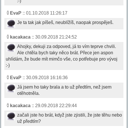
:-)
EvaP
:: 01.10.2018 11:26:17
Je ta tak jak píšeš, neublížíš, naopak prospěješ.
kacakaca
:: 30.09.2018 21:24:52
Ahojky, dekuji za odpoved, já to vím teprve chvili.
Ale chtěla bych taky něco brát. Přece jen aspon
uhlídám, že bude mít mimčo vše, co potřebuje pro vývoj
:-)
EvaP
:: 30.09.2018 16:16:36
Já jsem ho taky brala a to už předtím, než jsem
otěhotněla.
kacakaca
:: 29.09.2018 22:29:44
začali jste ho brát, když jste zjistili, že jste těhu nebo
už předtím?