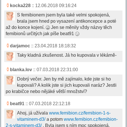
kocka228
:: 12.06.2018 09:16:24
S femibionem jsem byla také velmi spokojená,
brala jsem hned po vysazení antikoncepce a poté
až do konce kojení.
Jen se měnily vždy názvy těch
femibionů určitých jak píše beat91
darjamoc
:: 23.04.2018 18:18:32
Taky kladná zkušenost. Já ho kupovala v lékárně-
blanka.lov
:: 07.03.2018 22:31:00
Dobrý večer. Jen by mě zajímalo, kde jste si ho
kupovali? A kolik jste si jich kupovali naráz? Jestli
po krabičce nebo nějáké větší množství?
beat91
:: 07.03.2018 22:12:18
Ahoj, já užívala
www.femibion.cz/femibion-1-s-
vitaminem-d3/
a potom
www.femibion.cz/femibion-
2-s-vitaminem-d3/
. Byla jsem s ním moc spokojená.