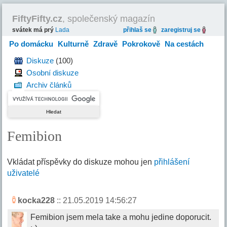
FiftyFifty.cz
, společenský magazín
svátek má prý
Lada
přihlaš se
zaregistruj se
Po domácku
Kulturně
Zdravě
Pokrokově
Na cestách
Hravě
Diskuze
(100)
Osobní diskuze
Archiv článků
Femibion
Vkládat příspěvky do diskuze mohou jen
přihlášení
uživatelé
kocka228
:: 21.05.2019 14:56:27
Femibion jsem mela take a mohu jedine doporucit.