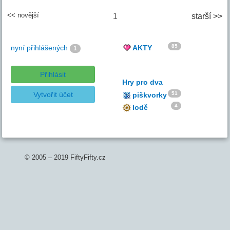
<< novější
1
starší >>
85
nyní přihlášených
AKTY
1
Přihlásit
Hry pro dva
Vytvořit účet
51
piškvorky
4
lodě
© 2005 – 2019 FiftyFifty.cz