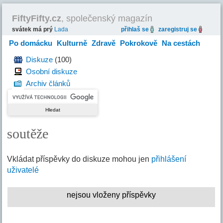
FiftyFifty.cz
, společenský magazín
svátek má prý
Lada
přihlaš se
zaregistruj se
Po domácku
Kulturně
Zdravě
Pokrokově
Na cestách
Hravě
Diskuze
(100)
Osobní diskuze
Archiv článků
soutěže
Vkládat příspěvky do diskuze mohou jen
přihlášení
uživatelé
nejsou vloženy příspěvky