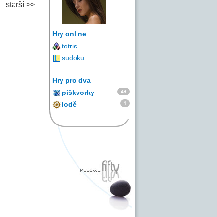
starší >>
Hry online
tetris
sudoku
Hry pro dva
49
piškvorky
4
lodě