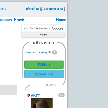
slav
přihlaš se
zaregistruj se
cestách
Hravě
Home
nyní přihlášených
1
Přihlásit
Vytvořit účet
85
AKTY