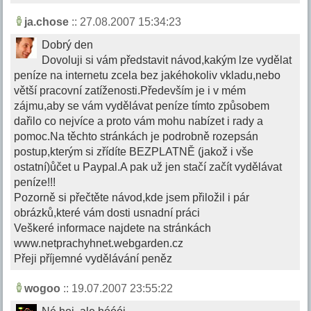
ja.chose
:: 27.08.2007 15:34:23
Dobrý den
Dovoluji si vám představit návod,kakým lze vydělat
peníze na internetu zcela bez jakéhokoliv vkladu,nebo
větší pracovní zatíženosti.Především je i v mém
zájmu,aby se vám vydělávat peníze tímto způsobem
dařilo co nejvíce a proto vám mohu nabízet i rady a
pomoc.Na těchto stránkách je podrobně rozepsán
postup,kterým si zřídíte BEZPLATNĚ (jakož i vše
ostatní)ůčet u Paypal.A pak už jen stačí začít vydělávat
peníze!!!
Pozorně si přečtěte návod,kde jsem přiložil i pár
obrázků,které vám dosti usnadní práci
Veškeré informace najdete na stránkách
www.netprachyhnet.webgarden.cz
Přeji příjemné vydělávání peněz
wogoo
:: 19.07.2007 23:55:22