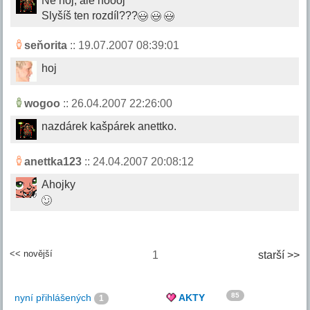
Né hoj, ale hóóój
Slyšíš ten rozdíl???
seňorita
:: 19.07.2007 08:39:01
hoj
wogoo
:: 26.04.2007 22:26:00
nazdárek kašpárek anettko.
anettka123
:: 24.04.2007 20:08:12
Ahojky
<< novější
1
starší >>
85
nyní přihlášených
AKTY
1