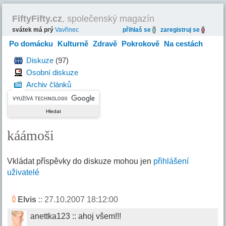
FiftyFifty.cz
, společenský magazín
svátek má prý
Vavřinec
přihlaš se
zaregistruj se
Po domácku
Kulturně
Zdravě
Pokrokově
Na cestách
Hravě
Diskuze
(97)
Osobní diskuze
Archiv článků
káámoši
Vkládat příspěvky do diskuze mohou jen
přihlášení
uživatelé
Elvis
:: 27.10.2007 18:12:00
anettka123 :: ahoj všem!!!