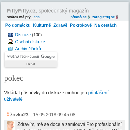
FiftyFifty.cz
, společenský magazín
svátek má prý
Lada
přihlaš se
zaregistruj se
Po domácku
Kulturně
Zdravě
Pokrokově
Na cestách
Hravě
Diskuze
(100)
Osobní diskuze
Archiv článků
pokec
Vkládat příspěvky do diskuze mohou jen
přihlášení
uživatelé
žovka23
:: 15.05.2018 09:45:08
Zdravím, mě se docela zamlouvá Pro profesionální