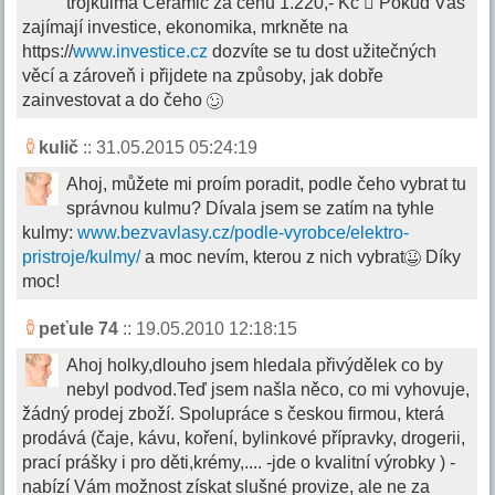
trojkulma Ceramic za cenu 1.220,- Kč  Pokud Vás
zajímají investice, ekonomika, mrkněte na
https://
www.investice.cz
dozvíte se tu dost užitečných
věcí a zároveň i přijdete na způsoby, jak dobře
zainvestovat a do čeho
kulič
:: 31.05.2015 05:24:19
Ahoj, můžete mi proím poradit, podle čeho vybrat tu
správnou kulmu? Dívala jsem se zatím na tyhle
kulmy:
www.bezvavlasy.cz/podle-vyrobce/elektro-
pristroje/kulmy/
a moc nevím, kterou z nich vybrat
Díky
moc!
peťule 74
:: 19.05.2010 12:18:15
Ahoj holky,dlouho jsem hledala přivýdělek co by
nebyl podvod.Teď jsem našla něco, co mi vyhovuje,
žádný prodej zboží. Spolupráce s českou firmou, která
prodává (čaje, kávu, koření, bylinkové přípravky, drogerii,
prací prášky i pro děti,krémy,.... -jde o kvalitní výrobky ) -
nabízí Vám možnost získat slušné provize, ale ne za