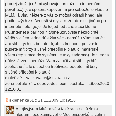
prodej zboží (což mi vyhovuje, protože na to nemám
povahu...). jde spíšenakupováním pro sebe.Je to vlastně
MLM, já vím, některé z vás to možná odradí hned, ale
podle svých zkušeností si myslím, že nic moc jiného po
internetu nefunguje. Je to jednoduché,stačí ktomu
PC,internet a pár hodin týdně ,kdybyste někdo chtěli
vědět víc,Jen jedna důležitá věc - nemůžu Vám zaručit
ani slíbit rychlé zbohatnutí, ale s trochou trpělivosti
budete mít brzy slušné přilepšní k platu či mateřské.
všem (registrace do systému je taky zadarmo). Jen jedna
důležitá věc - nemůžu Vám zaručit ani slíbit rychlé
zbohatnutí, ale s trochou trpělivosti budete mít brzy
slušné přilepšní k platu či
mateřské
....vackovape@seznam.cz
žena peťule 74 :: odpovědět ::pošli pošťáka :: 19.05.2010
12:16:31
sklenenka51
:: 21.11.2009 10:19:18
Ahojky,jsem také nová a také se procházím a
hledám něco zajímavého.Moc příspěvků tu zatím