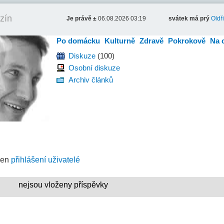
zín
Je právě ±
06.08.2026 03:19
svátek má prý
Oldř
Po domácku
Kulturně
Zdravě
Pokrokově
Na 
Diskuze
(100)
Osobní diskuze
Archiv článků
jen
přihlášení uživatelé
nejsou vloženy příspěvky