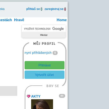
iska
přihlaš se
zaregistruj se
cestách
Hravě
Home
nyní přihlášených
0
Přihlásit
Vytvořit účet
85
AKTY