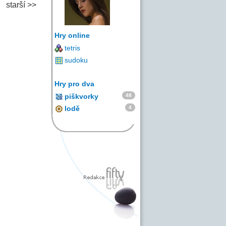
starší >>
Hry online
tetris
sudoku
Hry pro dva
48
piškvorky
4
lodě