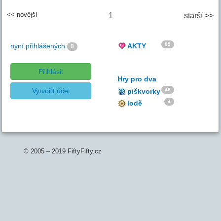
<< novější
1
starší >>
85
nyní přihlášených
AKTY
0
Přihlásit
Hry pro dva
Vytvořit účet
48
piškvorky
4
lodě
© 2005 – 2019 FiftyFifty.cz