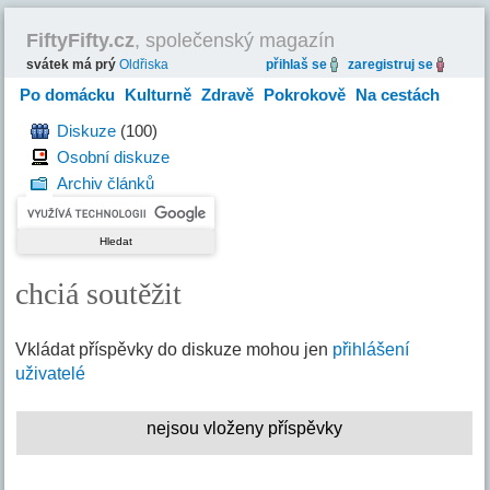
FiftyFifty.cz
, společenský magazín
svátek má prý
Oldřiska
přihlaš se
zaregistruj se
Po domácku
Kulturně
Zdravě
Pokrokově
Na cestách
Hravě
Diskuze
(100)
Osobní diskuze
Archiv článků
chciá soutěžit
Vkládat příspěvky do diskuze mohou jen
přihlášení
uživatelé
nejsou vloženy příspěvky