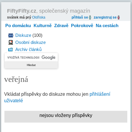
FiftyFifty.cz
, společenský magazín
svátek má prý
Oldřiska
přihlaš se
zaregistruj se
Po domácku
Kulturně
Zdravě
Pokrokově
Na cestách
Hravě
Diskuze
(100)
Osobní diskuze
Archiv článků
veřejná
Vkládat příspěvky do diskuze mohou jen
přihlášení
uživatelé
nejsou vloženy příspěvky