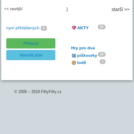
<< novější
1
starší >>
85
nyní přihlášených
AKTY
0
Přihlásit
Hry pro dva
Vytvořit účet
48
piškvorky
4
lodě
© 2005 – 2019 FiftyFifty.cz