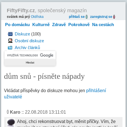
FiftyFifty.cz
, společenský magazín
svátek má prý
Oldřiska
přihlaš se
zaregistruj se
Po domácku
Kulturně
Zdravě
Pokrokově
Na cestách
Hravě
Diskuze
(100)
Osobní diskuze
Archiv článků
dům snů - písněte nápady
Vkládat příspěvky do diskuze mohou jen
přihlášení
uživatelé
Karo
:: 22.08.2018 13:11:01
Ahoj, chci rekonstruovat byt, měnit příčky. Vím, že