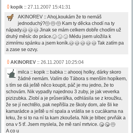
kopik
:: 27.11.2007 15:41:31
AKINOREV :: Ahoj,koukám že to nemáš
jednoduchý?
Kam ty děcka chodí na ty
nápady.
Jinak se mám celkem dobře chodím už
druhý měsíc do práce.
Médu jsem uložila k
zimnímu spánku a jsem koník.
Tak zatím pa
a zase se ozvy.
AKINOREV
:: 26.11.2007 10:25:04
milca :: kopik :: babka :: ahoooj holky, dárky skoro
žádné nemám. Valím do Tábora s menším hopíkem,
s tím se dá ještě něco koupit, páč je mu jedno, že to
schovám. Nik vypadly najednou 3 zuby, je jak veverka
pizizubka. Zlobí a je průserářka, odhlásila se z kroužku,
že se jí nechtělo, pak nepřišla ze školy dom, ale šli ke
kamarádce a ještě u ní spala a vrátila se s cucákama na
krku, že si to na ní ta kam zkoušela. Nik je blbec prvňák a
ona v 5 tř. Jsem myslela, že mě raní mrtvice.
A co u