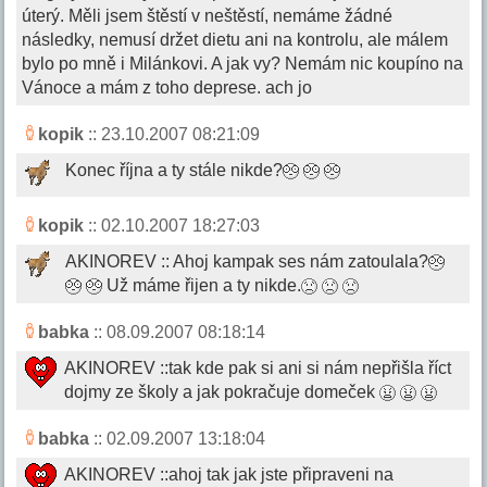
úterý. Měli jsem štěstí v neštěstí, nemáme žádné
následky, nemusí držet dietu ani na kontrolu, ale málem
bylo po mně i Milánkovi. A jak vy? Nemám nic koupíno na
Vánoce a mám z toho deprese. ach jo
kopik
:: 23.10.2007 08:21:09
Konec října a ty stále nikde?
kopik
:: 02.10.2007 18:27:03
AKINOREV :: Ahoj kampak ses nám zatoulala?
Už máme řijen a ty nikde.
babka
:: 08.09.2007 08:18:14
AKINOREV ::tak kde pak si ani si nám nepřišla říct
dojmy ze školy a jak pokračuje domeček
babka
:: 02.09.2007 13:18:04
AKINOREV ::ahoj tak jak jste připraveni na