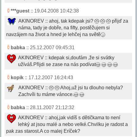
***guest
:: 19.04.2008 10:42:38
AKINOREV :: ahoj, tak kdepak jsi?
přijď za
náma, tady je dobře, na fifty, postěžujem si
navzájem na život a hned je lehčej na světě
babka
:: 25.12.2007 09:45:31
AKINOREV :: kdepak si,doufám ,že si svátky
užíváš.Přijdi se zase na nás podívat
kopik
:: 17.12.2007 16:24:43
AKINOREV ::
Ahoj,už jsi tu dlouho nebyla?
Zachvíli tu máme vánoce.
babka
:: 28.11.2007 21:12:32
AKINOREV :: ahoj,jak vidíš s dětičkama to není
lehký at jsou malé a nebo velké.Chvilku je radost a
pak zas starost.A co malej Eríček?