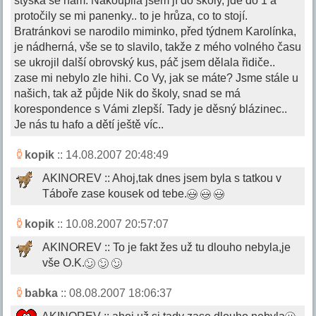
stýská se nám. Nakoupila jsem jí do školy, jde do 1 a
protočily se mi panenky.. to je hrůza, co to stojí.
Bratránkovi se narodilo miminko, před týdnem Karolínka,
je nádherná, vše se to slavilo, takže z mého volného času
se ukrojil další obrovský kus, páč jsem dělala řidiče..
zase mi nebylo zle hihi. Co Vy, jak se máte? Jsme stále u
našich, tak až půjde Nik do školy, snad se má
korespondence s Vámi zlepší. Tady je děsný blázinec..
Je nás tu hafo a dětí ještě víc..
kopik
:: 14.08.2007 20:48:49
AKINOREV :: Ahoj,tak dnes jsem byla s tatkou v
Táboře zase kousek od tebe.
kopik
:: 10.08.2007 20:57:07
AKINOREV :: To je fakt žes už tu dlouho nebyla,je
vše O.K.
babka
:: 08.08.2007 18:06:37