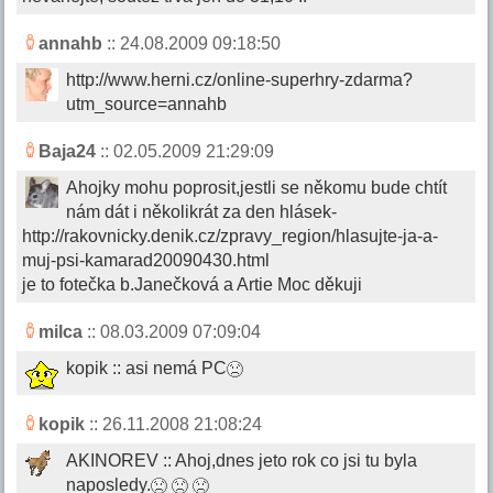
annahb
:: 24.08.2009 09:18:50
http://www.herni.cz/online-superhry-zdarma?
utm_source=annahb
Baja24
:: 02.05.2009 21:29:09
Ahojky mohu poprosit,jestli se někomu bude chtít
nám dát i několikrát za den hlásek-
http://rakovnicky.denik.cz/zpravy_region/hlasujte-ja-a-
muj-psi-kamarad20090430.html
je to fotečka b.Janečková a Artie Moc děkuji
milca
:: 08.03.2009 07:09:04
kopik :: asi nemá PC
kopik
:: 26.11.2008 21:08:24
AKINOREV :: Ahoj,dnes jeto rok co jsi tu byla
naposledy.