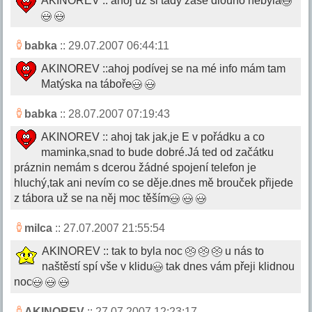
AKINOREV :: ahoj už si tady zase dlouho nebyla
babka
:: 29.07.2007 06:44:11
AKINOREV ::ahoj podívej se na mé info mám tam
Matýska na táboře
babka
:: 28.07.2007 07:19:43
AKINOREV :: ahoj tak jak,je E v pořádku a co
maminka,snad to bude dobré.Já ted od začátku
práznin nemám s dcerou žádné spojení telefon je
hluchý,tak ani nevím co se děje.dnes mě brouček přijede
z tábora už se na něj moc těším
milca
:: 27.07.2007 21:55:54
AKINOREV :: tak to byla noc
u nás to
naštěstí spí vše v klidu
tak dnes vám přeji klidnou
noc
AKINOREV
:: 27.07.2007 12:23:17