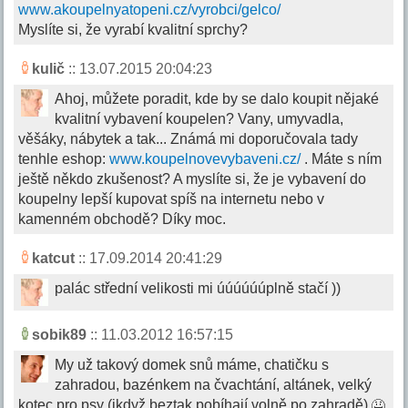
www.akoupelnyatopeni.cz/vyrobci/gelco/
Myslíte si, že vyrabí kvalitní sprchy?
kulič
:: 13.07.2015 20:04:23
Ahoj, můžete poradit, kde by se dalo koupit nějaké
kvalitní vybavení koupelen? Vany, umyvadla,
věšáky, nábytek a tak... Známá mi doporučovala tady
tenhle eshop:
www.koupelnovevybaveni.cz/
. Máte s ním
ještě někdo zkušenost? A myslíte si, že je vybavení do
koupelny lepší kupovat spíš na internetu nebo v
kamenném obchodě? Díky moc.
katcut
:: 17.09.2014 20:41:29
palác střední velikosti mi úúúúúúplně stačí ))
sobik89
:: 11.03.2012 16:57:15
My už takový domek snů máme, chatičku s
zahradou, bazénkem na čvachtání, altánek, velký
kotec pro psy (ikdyž beztak pobíhají volně po zahradě)