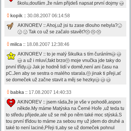
školu,doufám ,že nám přijdeš napsat první dojmy
kopik
:: 30.08.2007 06:14:58
AKINOREV :: Ahoj,už jsi tu zase dlouho nebyla?
Tak co už se začalo stavět?
milca
:: 18.08.2007 12:38:46
AKINOREV :: to je malý šikulka s tím čuráním
a už i mluví,fakt brzo
moje vnučka jde taky do
první třídy.
Jak je hodně lidí v domě,není ani času na
pC.Jen aby se sestra o malého starala.
jinak ti přeji,ať
se domeček už začne stavit a měj se hezky
babka
:: 17.08.2007 14:40:33
AKINOREV :: jsem ráda,že je vše v pohodě,aspon
někde.My máme Matýska na Černé Hoře ,už teda tu
to středu přijede,ale už se mě po něm také moc stýská.S
tou první třídou to máme za sebou my už jdem do druhé a
také to není laciné,Přeji ti,aby se už domeček pohnul