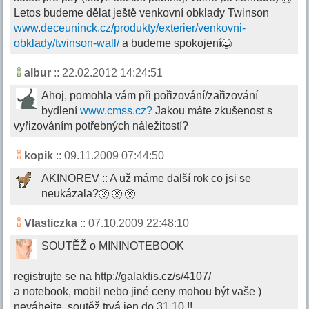
Letos budeme dělat ještě venkovní obklady Twinson
www.deceuninck.cz/produkty/exterier/venkovni-
obklady/twinson-wall/
a budeme spokojení
albur
:: 22.02.2012 14:24:51
Ahoj, pomohla vám při pořizování/zařizování
bydlení
www.cmss.cz?
Jakou máte zkušenost s
vyřizováním potřebných náležitostí?
kopik
:: 09.11.2009 07:44:50
AKINOREV :: A už máme další rok co jsi se
neukázala?
Vlasticzka
:: 07.10.2009 22:48:10
SOUTĚŽ o MININOTEBOOK
registrujte se na http://galaktis.cz/s/4107/
a notebook, mobil nebo jiné ceny mohou být vaše )
neváhejte, soutěž trvá jen do 31,10 !!