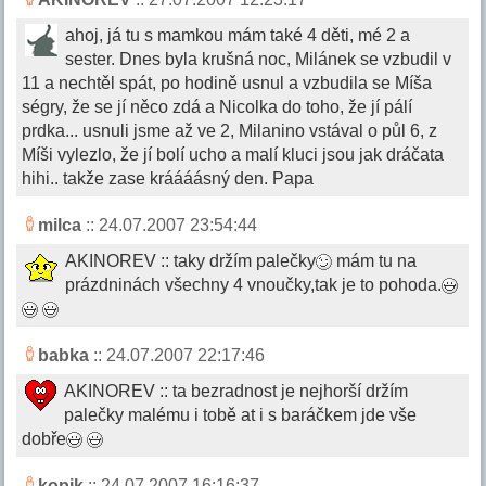
ahoj, já tu s mamkou mám také 4 děti, mé 2 a
sester. Dnes byla krušná noc, Milánek se vzbudil v
11 a nechtěl spát, po hodině usnul a vzbudila se Míša
ségry, že se jí něco zdá a Nicolka do toho, že jí pálí
prdka... usnuli jsme až ve 2, Milanino vstával o půl 6, z
Míši vylezlo, že jí bolí ucho a malí kluci jsou jak dráčata
hihi.. takže zase kráááásný den. Papa
milca
:: 24.07.2007 23:54:44
AKINOREV :: taky držím palečky
mám tu na
prázdninách všechny 4 vnoučky,tak je to pohoda.
babka
:: 24.07.2007 22:17:46
AKINOREV :: ta bezradnost je nejhorší držím
palečky malému i tobě at i s baráčkem jde vše
dobře
kopik
:: 24.07.2007 16:16:37