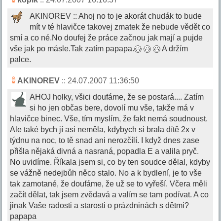
AKINOREV :: Ahoj no to je akorát chudák to bude
mít v té hlavičce takovej zmatek že nebude vědět co
smí a co né.No doufej že práce začnou jak mají a pujde
vše jak po másle.Tak zatím papapa.
A držím
palce.
AKINOREV
:: 24.07.2007 11:36:50
AHOJ holky, všici doufáme, že se postará.... Zatím
si ho jen občas bere, dovolí mu vše, takže má v
hlavičce binec. Vše, tím myslím, že fakt nemá soudnoust.
Ale také bych jí asi neměla, kdybych si brala dítě 2x v
týdnu na noc, to tě snad ani nerozčílí. I když dnes zase
přišla nějaká divná a nasraná, popadla E a valila pryč.
No uvidíme. Říkala jsem si, co by ten soudce dělal, kdyby
se vážně nedejbůh něco stalo. No a k bydlení, je to vše
tak zamotané, že doufáme, že už se to vyřeší. Včera měli
začít dělat, tak jsem zvědavá a valím se tam podívat. A co
jinak Vaše radosti a starosti o prázdninách s dětmi?
papapa