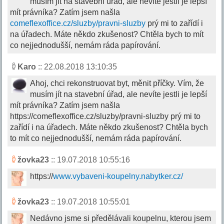
musím jít na stavební úřad, ale nevíte jestli je lepší
mít právníka? Zatím jsem našla
comeflexoffice.cz/sluzby/pravni-sluzby
prý mi to zařídí i
na úřadech. Máte někdo zkušenost? Chtěla bych to mít
co nejjednodušší, nemám ráda papírování.
Karo
:: 22.08.2018 13:10:35
Ahoj, chci rekonstruovat byt, měnit příčky. Vím, že
musím jít na stavební úřad, ale nevíte jestli je lepší
mít právníka? Zatím jsem našla
https://comeflexoffice.cz/sluzby/pravni-sluzby prý mi to
zařídí i na úřadech. Máte někdo zkušenost? Chtěla bych
to mít co nejjednodušší, nemám ráda papírování.
žovka23
:: 19.07.2018 10:55:16
https://
www.vybaveni-koupelny.nabytker.cz/
žovka23
:: 19.07.2018 10:55:01
Nedávno jsme si předělávali koupelnu, kterou jsem