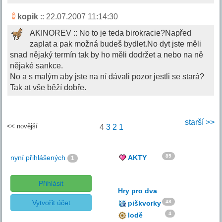
kopik
:: 22.07.2007 11:14:30
AKINOREV :: No to je teda birokracie?Napřed
zaplat a pak možná budeš bydlet.No dyt jste měli
snad nějaký termín tak by ho měli dodržet a nebo na ně
nějaké sankce.
No a s malým aby jste na ní dávali pozor jestli se stará?
Tak at vše běží dobře.
starší >>
<< novější
4
3
2
1
85
nyní přihlášených
AKTY
1
Přihlásit
Hry pro dva
Vytvořit účet
48
piškvorky
4
lodě