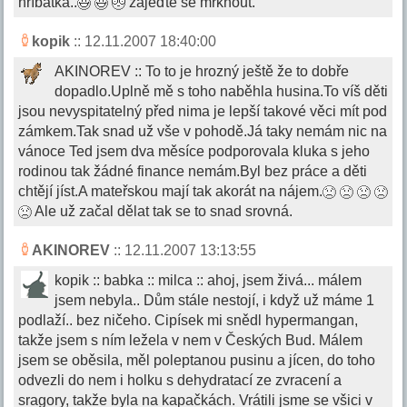
hříbátka..
zajeďte se mrknout.
kopik
:: 12.11.2007 18:40:00
AKINOREV :: To to je hrozný ještě že to dobře
dopadlo.Uplně mě s toho naběhla husina.To víš děti
jsou nevyspitatelný před nima je lepší takové věci mít pod
zámkem.Tak snad už vše v pohodě.Já taky nemám nic na
vánoce Ted jsem dva měsíce podporovala kluka s jeho
rodinou tak žádné finance nemám.Byl bez práce a děti
chtějí jíst.A mateřskou mají tak akorát na nájem.
Ale už začal dělat tak se to snad srovná.
AKINOREV
:: 12.11.2007 13:13:55
kopik :: babka :: milca :: ahoj, jsem živá... málem
jsem nebyla.. Dům stále nestojí, i když už máme 1
podlaží.. bez ničeho. Cipísek mi snědl hypermangan,
takže jsem s ním ležela v nem v Českých Bud. Málem
jsem se oběsila, měl poleptanou pusinu a jícen, do toho
odvezli do nem i holku s dehydratací ze zvracení a
sragory, takže byla na kapačkách. Vrátili jsme se všici v