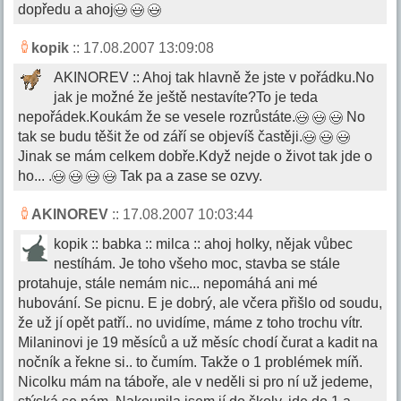
dopředu a ahoj
kopik
:: 17.08.2007 13:09:08
AKINOREV :: Ahoj tak hlavně že jste v pořádku.No
jak je možné že ještě nestavíte?To je teda
nepořádek.Koukám že se vesele rozrůstáte.
No
tak se budu těšit že od září se objevíš častěji.
Jinak se mám celkem dobře.Když nejde o život tak jde o
ho... .
Tak pa a zase se ozvy.
AKINOREV
:: 17.08.2007 10:03:44
kopik :: babka :: milca :: ahoj holky, nějak vůbec
nestíhám. Je toho všeho moc, stavba se stále
protahuje, stále nemám nic... nepomáhá ani mé
hubování. Se picnu. E je dobrý, ale včera přišlo od soudu,
že už jí opět patří.. no uvidíme, máme z toho trochu vítr.
Milaninovi je 19 měsíců a už měsíc chodí čurat a kadit na
nočník a řekne si.. to čumím. Takže o 1 problémek míň.
Nicolku mám na táboře, ale v neděli si pro ní už jedeme,