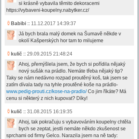
si krásně vybavila těmito dekoracemi
https://vybaveni-koupelny.nabytker.cz/
Babibi
:: 11.12.2017 14:39:37
Já bych brala malý domek na Šumavě někde v
okolí Kašperských hor tam to milujeme
kulič
:: 29.09.2015 21:48:24
Ahoj, přemýšlela jsem, že bych si pořídila nějaký
nový sušák na prádlo. Nemáte třeba nějaký tip?
Taky se nám nedávno rozpad proutěný koš, tak jsem se
zatím dívala tady na tyhle proutěné koše na prádlo-
www.pedig-prouti.cz/kose-na-pradlo/
Co jim říkáte? Má
cenu si některý z nich kupovat? Díky!
kulič
:: 31.08.2015 16:19:35
Ahoj, tak pokračuju s vybavováním koupelny chtěla
bych se zeptat, jestli nemáte někdo zkušenost se
sprchami od firmy Gelco. Narazila jsem na ně tady: