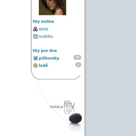
Hry online
tetris
sudoku
Hry pro dva
48
piškvorky
4
lodě