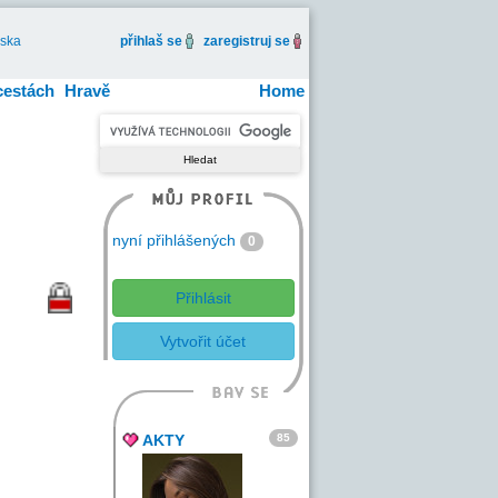
iska
přihlaš se
zaregistruj se
cestách
Hravě
Home
nyní přihlášených
0
Přihlásit
Vytvořit účet
85
AKTY