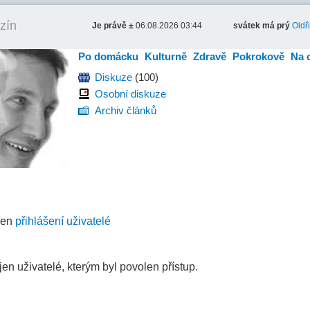
zín
Je právě ±
06.08.2026 03:44
svátek má prý
Oldř
Po domácku
Kulturně
Zdravě
Pokrokově
Na 
Diskuze
(100)
Osobní diskuze
Archiv článků
jen
přihlášení uživatelé
 uživatelé, kterým byl povolen přístup.