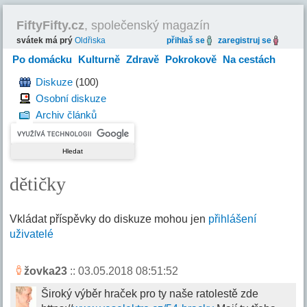
FiftyFifty.cz
, společenský magazín
svátek má prý
Oldřiska
přihlaš se
zaregistruj se
Po domácku
Kulturně
Zdravě
Pokrokově
Na cestách
Hravě
Diskuze
(100)
Osobní diskuze
Archiv článků
dětičky
Vkládat příspěvky do diskuze mohou jen
přihlášení
uživatelé
žovka23
:: 03.05.2018 08:51:52
Široký výběr hraček pro ty naše ratolestě zde