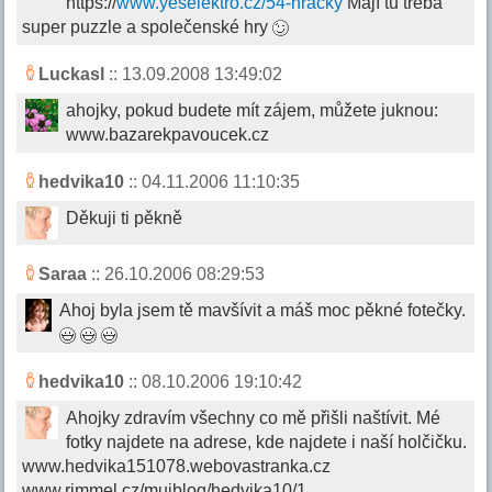
https://
www.yeselektro.cz/54-hracky
Mají tu třeba
super puzzle a společenské hry
Luckasl
:: 13.09.2008 13:49:02
ahojky, pokud budete mít zájem, můžete juknou:
www.bazarekpavoucek.cz
hedvika10
:: 04.11.2006 11:10:35
Děkuji ti pěkně
Saraa
:: 26.10.2006 08:29:53
Ahoj byla jsem tě mavšívit a máš moc pěkné fotečky.
hedvika10
:: 08.10.2006 19:10:42
Ahojky zdravím všechny co mě přišli naštívit. Mé
fotky najdete na adrese, kde najdete i naší holčičku.
www.hedvika151078.webovastranka.cz
www.rimmel.cz/mujblog/hedvika10/1