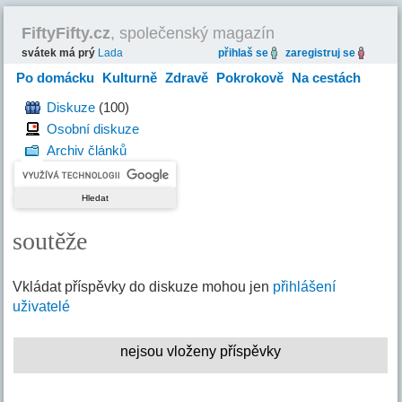
FiftyFifty.cz
, společenský magazín
svátek má prý
Lada
přihlaš se
zaregistruj se
Po domácku
Kulturně
Zdravě
Pokrokově
Na cestách
Hravě
Diskuze
(100)
Osobní diskuze
Archiv článků
soutěže
Vkládat příspěvky do diskuze mohou jen
přihlášení
uživatelé
nejsou vloženy příspěvky