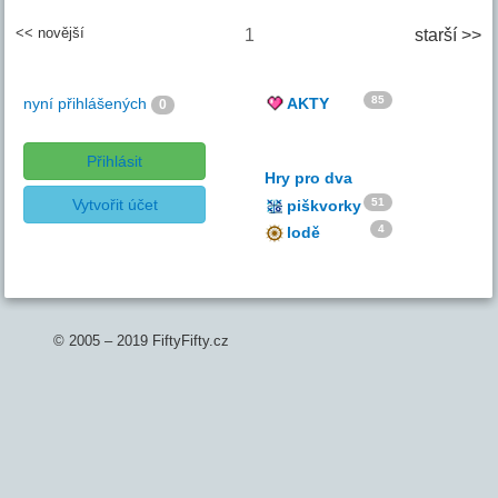
<< novější
1
starší >>
85
nyní přihlášených
AKTY
0
Přihlásit
Hry pro dva
Vytvořit účet
51
piškvorky
4
lodě
© 2005 – 2019 FiftyFifty.cz