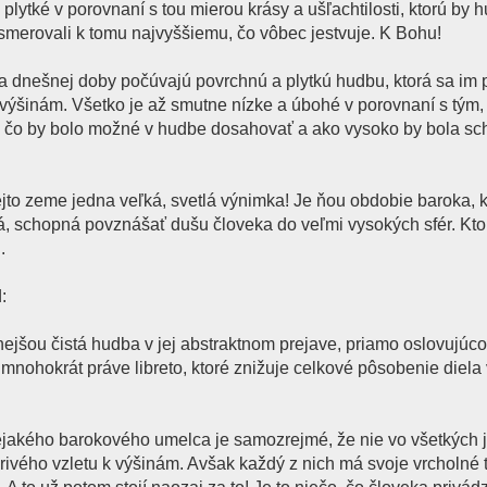
plytké v porovnaní s tou mierou krásy a ušľachtilosti, ktorú by 
 smerovali k tomu najvyššiemu, čo vôbec jestvuje. K Bohu!
dia dnešnej doby počúvajú povrchnú a plytkú hudbu, ktorá sa im p
 výšinám. Všetko je až smutne nízke a úbohé v porovnaní s tým,
m, čo by bolo možné v hudbe dosahovať a ako vysoko by bola s
ejto zeme jedna veľká, svetlá výnimka! Je ňou obdobie baroka, 
á, schopná povznášať dušu človeka do veľmi vysokých sfér. Kto
.
:
šou čistá hudba v jej abstraktnom prejave, priamo oslovujúco
 mnohokrát práve libreto, ktoré znižuje celkové pôsobenie diela
ejakého barokového umelca je samozrejmé, že nie vo všetkých 
rivého vzletu k výšinám. Avšak každý z nich má svoje vrcholné 