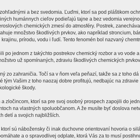
 bezohľadnými a bez svedomia. Ľuďmi, ktorí sa pod pláštikom och
m iných humánnych cieľov podieľajú tajne a bez vedomia verejno
eroslových chemických zmesí do atmosféry. Postrek, zanecháva
ahuje množstvo škodlivých prvkov, ako napríklad stroncium, bár
krajinu, prírodu, vodu i ľudí. Tento fenomén bol nazvaný chemtr
obili po jednom z takýchto postrekov chemický rozbor a vo vode 
 množstvo už spomínaných, zdraviu škodlivých chemických prvkov
vaný zo zahraničia. Točí sa v ňom veľa peňazí, takže sa z toho dá
né tým Vašim z toho naozaj dobre profitujú, nedbajúc na zdravie 
kologické škody.
a zločincom, ktorí sa pre svoj osobný prospech zapojili do jed
toch na vlastných spoluobčanom. A že musíte byť doslova netv
 detí a svojich najbližších.
 ktorí sú nábožensky či inak duchovne orientovaní hovoria o silá
omáhate a o spravodlivej odplate, ktorá Vás za to musí postihn