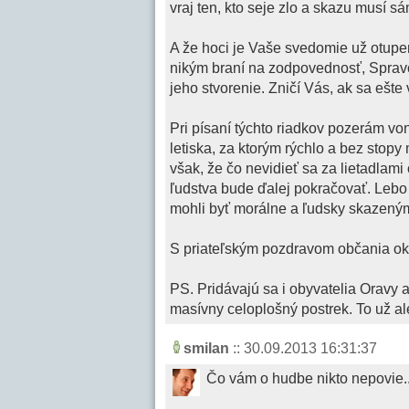
vraj ten, kto seje zlo a skazu musí 
A že hoci je Vaše svedomie už otupen
nikým braní na zodpovednosť, Spravod
jeho stvorenie. Zničí Vás, ak sa ešt
Pri písaní týchto riadkov pozerám von
letiska, za ktorým rýchlo a bez stop
však, že čo nevidieť sa za lietadlam
ľudstva bude ďalej pokračovať. Lebo
mohli byť morálne a ľudsky skazenými
S priateľským pozdravom občania o
PS. Pridávajú sa i obyvatelia Oravy 
masívny celoplošný postrek. To už a
smilan
:: 30.09.2013 16:31:37
Čo vám o hudbe nikto nepovie..