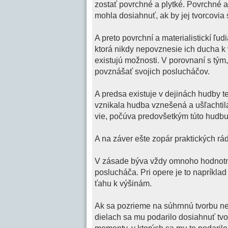
zostať povrchné a plytké. Povrchné a 
mohla dosiahnuť, ak by jej tvorcovia
A preto povrchní a materialistickí ľu
ktorá nikdy nepovznesie ich ducha k
existujú možnosti. V porovnaní s tý
povznášať svojich poslucháčov.
A predsa existuje v dejinách hudby t
vznikala hudba vznešená a ušľachtil
vie, počúva predovšetkým túto hudbu
A na záver ešte zopár praktických rád
V zásade býva vždy omnoho hodnotnej
poslucháča. Pri opere je to napríklad
ťahu k výšinám.
Ak sa pozrieme na súhrnnú tvorbu n
dielach sa mu podarilo dosiahnuť tvo