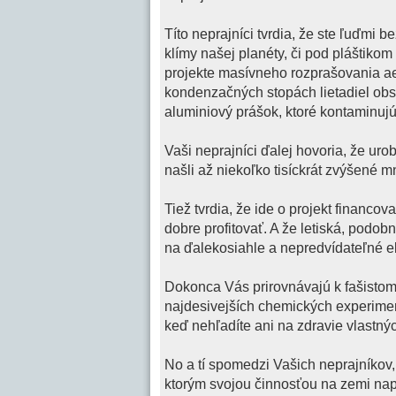
Títo neprajníci tvrdia, že ste ľuďmi
klímy našej planéty, či pod pláštiko
projekte masívneho rozprašovania a
kondenzačných stopách lietadiel obs
aluminiový prášok, ktoré kontaminujú 
Vaši neprajníci ďalej hovoria, že ur
našli až niekoľko tisíckrát zvýšené
Tiež tvrdia, že ide o projekt financo
dobre profitovať. A že letiská, podob
na ďalekosiahle a nepredvídateľné e
Dokonca Vás prirovnávajú k fašistom 
najdesivejších chemických experimen
keď nehľadíte ani na zdravie vlastných
No a tí spomedzi Vašich neprajníkov,
ktorým svojou činnosťou na zemi nap