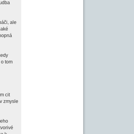
hudba
áči, ale
 aké
chopná
kedy
 o tom
m cit
 v zmysle
jeho
tvorivé