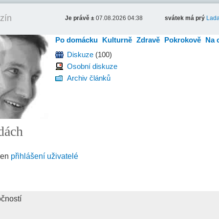
zín
Je právě ±
07.08.2026 04:38
svátek má prý
Lad
Po domácku
Kulturně
Zdravě
Pokrokově
Na 
Diskuze
(100)
Osobní diskuze
Archiv článků
vdách
jen
přihlášení uživatelé
čností