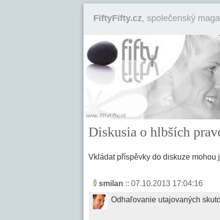
FiftyFifty.cz
, společenský maga
Diskusia o hlbších pra
Vkládat příspěvky do diskuze mohou 
smilan
:: 07.10.2013 17:04:16
Odhaľovanie utajovaných skuto