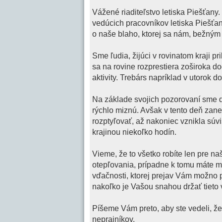
Vážené riaditeľstvo letiska Piešťany
vedúcich pracovníkov letiska Piešťan
o naše blaho, ktorej sa nám, bežný
Sme ľudia, žijúci v rovinatom kraji pr
sa na rovine rozprestiera zoširoka 
aktivity. Trebárs napríklad v utorok 
Na základe svojich pozorovaní sme dá
rýchlo miznú. Avšak v tento deň zane
rozptyľovať, až nakoniec vznikla súv
krajinou niekoľko hodín.
Vieme, že to všetko robíte len pre n
otepľovania, prípadne k tomu máte m
vďačnosti, ktorej prejav Vám možno 
nakoľko je Vašou snahou držať tieto v
Píšeme Vám preto, aby ste vedeli, že
neprajníkov.