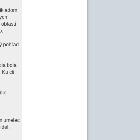
ríkladom
nych
 oblastí
o.
vý pohľad
bia bola
 Ku cti
bie
om umelec
idel,