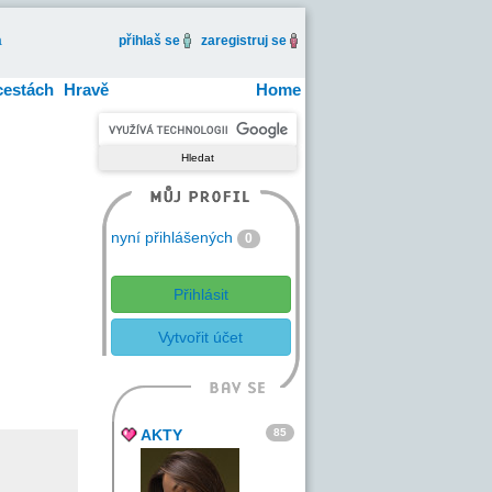
a
přihlaš se
zaregistruj se
cestách
Hravě
Home
nyní přihlášených
0
Přihlásit
Vytvořit účet
85
AKTY