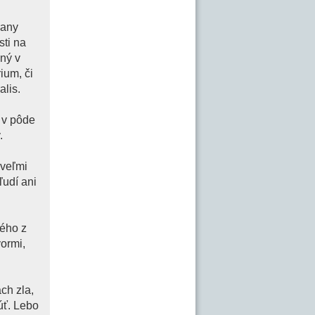
rany
sti na
ný v
ium, či
alis.
a v pôde
.
 veľmi
ľudí ani
ného z
ormi,
ch zla,
úť. Lebo