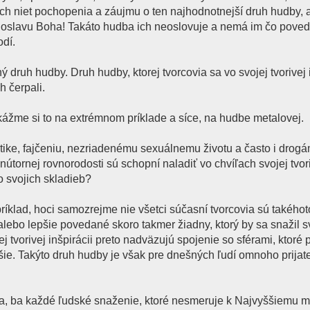
nich niet pochopenia a záujmu o ten najhodnotnejší druh hudby,
oslavu Boha! Takáto hudba ich neoslovuje a nemá im čo poved
odí.
druh hudby. Druh hudby, ktorej tvorcovia sa vo svojej tvorivej i
h čerpali.
ukážme si to na extrémnom príklade a síce, na hudbe metalovej.
jatike, fajčeniu, nezriadenému sexuálnemu životu a často i drog
nútornej rovnorodosti sú schopní naladiť vo chvíľach svojej tvor
o svojich skladieb?
ríklad, hoci samozrejme nie všetci súčasní tvorcovia sú takéhot
alebo lepšie povedané skoro takmer žiadny, ktorý by sa snažil 
j tvorivej inšpirácii preto nadväzujú spojenie so sférami, ktoré 
ššie. Takýto druh hudby je však pre dnešných ľudí omnoho prijate
a, ba každé ľudské snaženie, ktoré nesmeruje k Najvyššiemu m