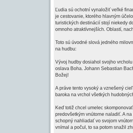
Ľudia sú ochotní vynaložiť veľké fin
je cestovanie, ktorého hlavným účelo
turistických destinácií stojí nieked
omnoho atraktívnejších. Oblastí, na
Toto sú úvodné slová jedného milovn
na hudbu:
Vývoj hudby dosiahol svojho vrchol
oslava Boha. Johann Sebastian Bach z
Božej!
A práve tento vysoký a vznešený cieľ
baroka na vrchol všetkých hudobných 
Keď totiž chcel umelec skomponovať 
predovšetkým vnútorne naladiť. A n
schopný nahliadať vo svojom vnútornom
vnímal a počul, to sa potom snažil zh