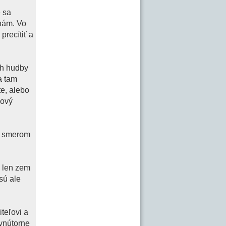
e sa
inám. Vo
precítiť a
uh hudby
a tam
te, alebo
kový
ia smerom
 len zem
sú ale
iteľovi a
 vnútorne