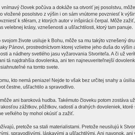
 vnímavý človek počúva a dokáže sa otvoriť jej posolstvu, môž
lo vložené posolstvo z výšin i on sám vnútorne povzniesť k výš
niesť k sféram, z ktorých autor v inšpirácii čerpal. Môže zažiť, 
s velebnej krásy, vznešenosti a ušľachtilosti, ktorý tam panuje.
vo svojom živote usiluje k Bohu, môže sa mu takýto vznešený dr
aky Pánovi, prostredníctvom ktorej vzlietne jeho duša do výšin 
osti a nádhery svetlého jasu vyžarovania Stvoriteľa. A či už verí
ani tá najdrahšia dovolenka, ani ten najneuveriteľnejší dovolen
dosiahnuteľné na tomto svete.
tomu, kto nemá peniaze! Nejde to však bez určitej snahy a úsil
ot čestne, ušľachtilo a spravodlivo.
pomôže ani baroková hudba. Takémuto človeku potom zostáva už
osťou zážitkov, pôžitkov, radostí a drahých dovoleniek, ktoré 
e veľkého by mohol okúsiť a zažiť.
žívajú, pretože sa stali materialistami. Pretože neusilujú k Stvor
ými, spravodlivými, láskavými a ušľachtilými. Ani navonok, ani