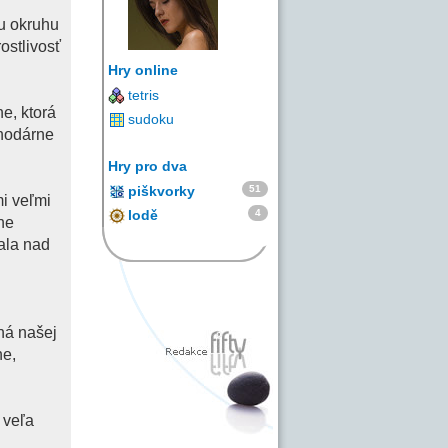
mu okruhu
ostlivosť
Hry online
tetris
he, ktorá
sudoku
ahodárne
Hry pro dva
51
piškvorky
mi veľmi
4
lodě
ne
ala nad
ná našej
ne,
 veľa