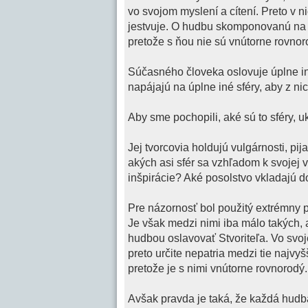
vo svojom myslení a cítení. Preto v 
jestvuje. O hudbu skomponovanú na 
pretože s ňou nie sú vnútorne rovnor
Súčasného človeka oslovuje úplne iný 
napájajú na úplne iné sféry, aby z nic
Aby sme pochopili, aké sú to sféry, 
Jej tvorcovia holdujú vulgárnosti, pi
akých asi sfér sa vzhľadom k svojej v
inšpirácie? Aké posolstvo vkladajú d
Pre názornosť bol použitý extrémny p
Je však medzi nimi iba málo takých, 
hudbou oslavovať Stvoriteľa. Vo svoje
preto určite nepatria medzi tie najvy
pretože je s nimi vnútorne rovnorodý.
Avšak pravda je taká, že každá hudb