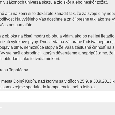
sám v zákonoch univerza skazu a zlo skôr alebo neskôr zožať.
é a tu na zemi si to dokážete zariadiť tak, že za svoje činy neb
livosť Najvyššieho Vás dostihne a zničí presne tak, ako ste Vy 
e včas nespamätáte.
 z obloka na čistú modrú oblohu a vidím, ako po nej letí lietadl
y miznú výfukové plyny. Dnes teda na záchrane ľudstva nepracuj
i objavia dlhé, nemiznúce stopy a že Vaša záslužná činnosť na 
 Vy ste naši dobrodinci, ktorým dôverujeme a nepripúšťame, že 
 obludami, ako to tvrdia niektorí.
kresu Topoľčany
a mesta Dolný Kubín, nad ktorým sa v dňoch 25.9. a 30.9.2013 
le samozrejme spadalo do kompetencie iného letiska.
.