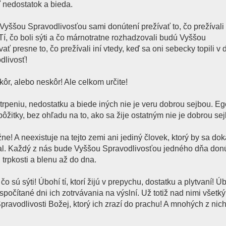
ť nedostatok a bieda.
dú Vyššou Spravodlivosťou sami donútení prežívať to, čo prežívali
í, čo boli sýti a čo márnotratne rozhadzovali budú Vyššou
ť presne to, čo prežívali iní vtedy, keď sa oni sebecky topili v 
dlivosť!
skôr, alebo neskôr! Ale celkom určite!
 utrpeniu, nedostatku a biede iných nie je veru dobrou sejbou. Eg
ôžitky, bez ohľadu na to, ako sa žije ostatným nie je dobrou se
ožne! A neexistuje na tejto zemi ani jediný človek, ktorý by sa do
val. Každý z nás bude Vyššou Spravodlivosťou jedného dňa don
trpkosti a blenu až do dna.
čo sú sýti! Úbohí tí, ktorí žijú v prepychu, dostatku a plytvaní! Úb
 spočítané dni ich zotrvávania na výslní. Už totiž nad nimi všetk
pravodlivosti Božej, ktorý ich zrazí do prachu! A mnohých z nich