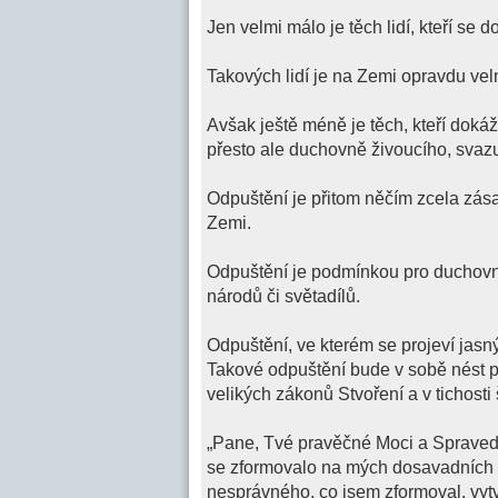
Jen velmi málo je těch lidí, kteří s
Takových lidí je na Zemi opravdu vel
Avšak ještě méně je těch, kteří doká
přesto ale duchovně živoucího, svazují
Odpuštění je přitom něčím zcela zása
Zemi.
Odpuštění je podmínkou pro duchovní 
národů či světadílů.
Odpuštění, ve kterém se projeví jasn
Takové odpuštění bude v sobě nést pr
velikých zákonů Stvoření a v tichosti 
„Pane, Tvé pravěčné Moci a Spraved
se zformovalo na mých dosavadních c
nesprávného, co jsem zformoval, vytv