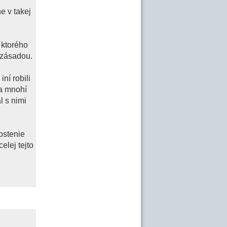
e v takej
 ktorého
 zásadou.
ní robili
 a mnohí
l s nimi
lostenie
elej tejto