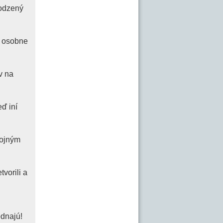
rodzený
u osobne
v na
eď iní
tojným
vorili a
ednajú!