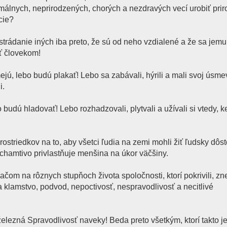
álnych, neprirodzených, chorých a nezdravých vecí urobiť pri
cie?
strádanie iných iba preto, že sú od neho vzdialené a že sa jem
ť človekom!
ejú, lebo budú plakať! Lebo sa zabávali, hýrili a mali svoj úsme
i.
 budú hladovať! Lebo rozhadzovali, plytvali a užívali si vtedy, k
ostriedkov na to, aby všetci ľudia na zemi mohli žiť ľudsky dôs
 chamtivo privlastňuje menšina na úkor väčšiny.
om na rôznych stupňoch života spoločnosti, ktorí pokrivili, znet
áca klamstvo, podvod, nepoctivosť, nespravodlivosť a necitlivé
elezná Spravodlivosť naveky! Beda preto všetkým, ktorí takto j