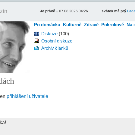
zín
Je právě ±
07.08.2026 04:26
svátek má prý
Lad
Po domácku
Kulturně
Zdravě
Pokrokově
Na 
Diskuze
(100)
Osobní diskuze
Archiv článků
vdách
jen
přihlášení uživatelé
ka!