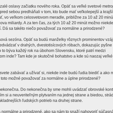
lé oslavy začiatku nového roka. Opäť sa veľké svetové metrop
red sebou predháňali v tom, kto bude mať veľkolepejší a krajší
äť, vo veľkom celosvetovom meradle, približne za 10 až 20 minú
ova miliardy. A za ten čas, za tých 10 až 20 minút možno niekd
í. Dá sa takéto niečo považovať za normálne a prirodzené?
plesová sezóna. Opäť sa budú manželky rôznych prominentov vz
edvádzať v drahých, dvestotisícových róbach, dokazujúc pyšne
o to býva každý rok na úbohom Slovensku, ktoré patrí medzi
otom inde? Tam kde je skutočné bohatstvo a kde sú naozaj veľké
 svete zabávať a užívať si, niekde inde budú ľudia biediť a ako
e toto možné považovať za normálne a úplne prirodzené?
 nekonečna. Do nekonečna by sme mohli uvádzať obrovské kont
m si a neuveriteľným plytvaním na jednej strane a biedou, strá
kladnejších ľudských potrieb na druhej strane.
 normálne a prirodzené, ako sa nám to snaží nahovoriť súčasn