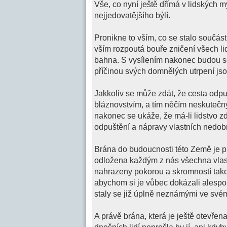
Vše, co nyní ještě dřímá v lidských m
nejjedovatějšího býlí.
Pronikne to vším, co se stalo součás
vším rozpoutá bouře zničení všech li
bahna. S vysílením nakonec budou se 
příčinou svých domnělých utrpení js
Jakkoliv se může zdát, že cesta odpu
bláznovstvím, a tím něčím neskutečn
nakonec se ukáže, že má-li lidstvo zde
odpuštění a nápravy vlastních nedob
Brána do budoucnosti této Země je p
odložena každým z nás všechna vlastn
nahrazeny pokorou a skromností tako
abychom si je vůbec dokázali alespoň 
staly se již úplně neznámými ve svém
A právě brána, která je ještě otevřen