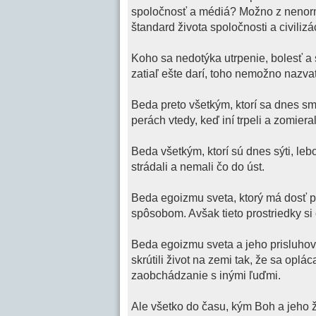
spoločnosť a médiá? Možno z nenorm
štandard života spoločnosti a civilizá
Koho sa nedotýka utrpenie, bolesť a 
zatiaľ ešte darí, toho nemožno nazva
Beda preto všetkým, ktorí sa dnes sm
perách vtedy, keď iní trpeli a zomieral
Beda všetkým, ktorí sú dnes sýti, lebo
strádali a nemali čo do úst.
Beda egoizmu sveta, ktorý má dosť pr
spôsobom. Avšak tieto prostriedky si
Beda egoizmu sveta a jeho prisluhovač
skrútili život na zemi tak, že sa opl
zaobchádzanie s inými ľuďmi.
Ale všetko do času, kým Boh a jeho ž