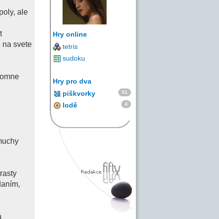
oly, ale
t
Hry online
e na svete
tetris
sudoku
ájomne
Hry pro dva
51
piškvorky
4
lodě
 muchy
rasty
daním,
á