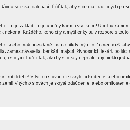
ž dávno sme sa mali naučiť žiť tak, aby sme mali radi iných presn
ého! To je základ! To je uhoľný kameň všetkého! Uhoľný kameň,
ak nekoná! Každého, koho city a myšlienky sú v rozpore s touto
ho, alebo inak povedané, nerob nikdy iným to, čo nechceš, aby i
ia, zamestnávatelia, bankári, majstri, živnostníci, lekári, politici
ajú s inými ľuďmi tak, ako by si nikdy nepriali, aby niekto jedna
iní robili tebe! V týchto slovách je skryté odsúdenie, alebo omi
o zemi! V týchto slovách je skryté odsúdenie, alebo omilostenie c