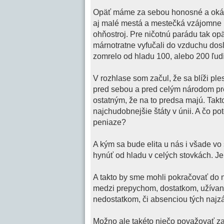
Opäť máme za sebou honosné a okáza
aj malé mestá a mestečká vzájomne p
ohňostroj. Pre ničotnú parádu tak op
márnotratne vyfučali do vzduchu dosl
zomrelo od hladu 100, alebo 200 ľud
V rozhlase som začul, že sa blíži 
pred sebou a pred celým národom pr
ostatným, že na to predsa majú. Takt
najchudobnejšie štáty v únii. A čo p
peniaze?
A kým sa bude elita u nás i všade vo
hynúť od hladu v celých stovkách. J
A takto by sme mohli pokračovať do
medzi prepychom, dostatkom, užívaní
nedostatkom, či absenciou tých najzá
Možno ale takéto niečo považovať za