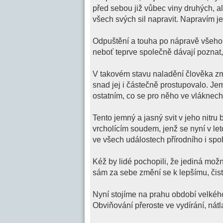
před sebou již vůbec viny druhých, a
všech svých sil napravit. Napravím je 
Odpuštění a touha po nápravě všeho n
neboť teprve společně dávají poznat,
V takovém stavu naladění člověka zm
snad jej i částečně prostupovalo. Je
ostatním, co se pro něho ve vláknech 
Tento jemný a jasný svit v jeho nitr
vrcholícím soudem, jenž se nyní v let
ve všech událostech přírodního i sp
Kéž by lidé pochopili, že jediná možn
sám za sebe změní se k lepšímu, čist
Nyní stojíme na prahu období velkého
Obviňování přeroste ve vydírání, nát