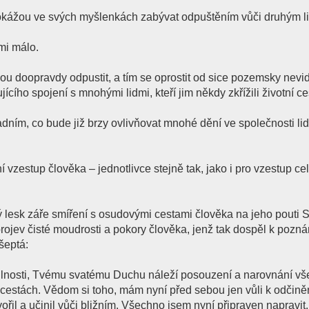
e dokážou ve svých myšlenkách zabývat odpuštěním vůči druhým l
mi málo.
žou doopravdy odpustit, a tím se oprostit od sice pozemsky nevid
cího spojení s mnohými lidmi, kteří jim někdy zkřížili životní ce
dním, co bude již brzy ovlivňovat mnohé dění ve společnosti lidí
vzestup člověka – jednotlivce stejně tak, jako i pro vzestup ce
ý lesk záře smíření s osudovými cestami člověka na jeho pouti 
ojev čisté moudrosti a pokory člověka, jenž tak dospěl k pozná
šeptá:
lnosti, Tvému svatému Duchu náleží posouzení a narovnání vš
estách. Vědom si toho, mám nyní před sebou jen vůli k odčině
ořil a učinil vůči bližním. Všechno jsem nyní připraven napravit