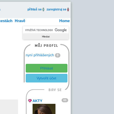
a
přihlaš se
zaregistruj se
cestách
Hravě
Home
nyní přihlášených
0
Přihlásit
Vytvořit účet
85
AKTY