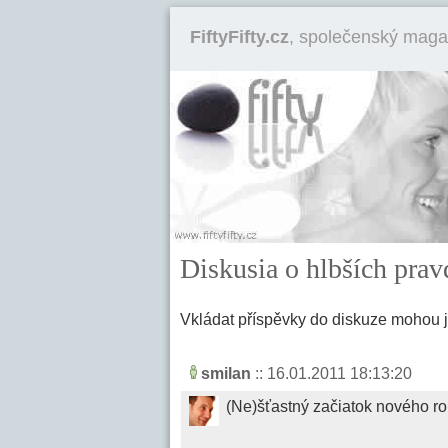
FiftyFifty.cz
, společenský maga
Diskusia o hlbších pra
Vkládat příspěvky do diskuze mohou 
smilan
:: 16.01.2011 18:13:20
(Ne)šťastný začiatok nového ro