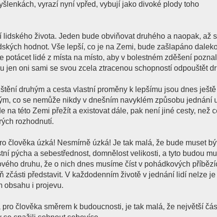
yšlenkách, vyrazí nyní vpřed, vybují jako divoké plody toho
tí lidského života. Jeden bude obviňovat druhého a naopak, až 
dských hodnot. Vše lepší, co je na Zemi, bude zašlapáno dalek
potácet lidé z místa na místo, aby v bolestném zděšení poznal
ou jen oni sami se svou zcela ztracenou schopností odpouštět d
štění druhým a cesta vlastní proměny k lepšímu jsou dnes ješt
ým, co se nemůže nikdy v dnešním navyklém způsobu jednání up
 na této Zemi přežít a existovat dále, pak není jiné cesty, než c
rých rozhodnutí.
ro člověka úzká! Nesmírně úzká! Je tak malá, že bude muset bý
í pýcha a sebestřednost, domnělost velikosti, a tyto budou mu
vého druhu, že o nich dnes musíme číst v pohádkových příbězí
zčásti představit. V každodenním životě v jednání lidí nelze je 
 obsahu i projevu.
a pro člověka směrem k budoucnosti, je tak malá, že největší čás