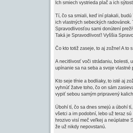
Ich smiech vystrieda plač a ich sýtos
Tí, čo sa smiali, keď iní plakali, bu
ich vlastných sebeckých radovánok. T
Spravodlivosťou sami donútení prežíva
Taká je Spravodlivosť! Vyššia Spravo
Čo kto totiž zaseje, to aj zožne! A to 
A necitlivosť voči strádaniu, bolesti,
upínanie sa na seba a svoje vlastné p
Kto seje tŕnie a bodliaky, to isté aj z
vyhnúť žatve toho, čo on sám zasie
vypiť sebou samým pripravený kalich 
Úbohí tí, čo sa dnes smejú a úbohí tí, 
všetci a im podobní, lebo už teraz sú
hrozivo visí meč veľkej a neúplatne S
že už nikdy nepovstanú.