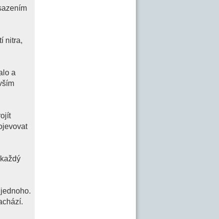
asazením
 nitra,
alo a
 vším
ojít
rojevovat
 každý
 jednoho.
achází.