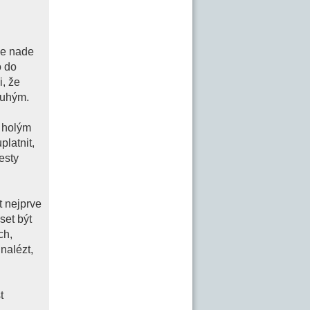
se nade
o do
i, že
ruhým.
ě holým
latnit,
esty
t nejprve
set být
ch,
nalézt,
t