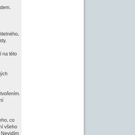
idem.
itelného,
sty.
 na této
lých
Stvořením.
ní
eho, co
ní všeho
. Nevidím