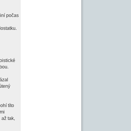
 iní počas
dostatku.
oistické
jbou.
kázal
útený
ohí títo
ými
 až tak,