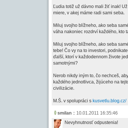
Ľudia totiž už dávno mali žiť inak! U
miere, v akej máme radi sami seba.
Miluj svojho blížneho, ako seba sam
váha nakoniec rozdrví každého, kto t
Miluj svojho blížneho, ako seba samé
tebe! Čo vy na to investori, podnikatel
ďalší, ktorí v každodennom živote jedn
samotnými?
Nerob nikdy iným to, čo nechceš, aby 
každého jednotlivca, žijúceho na tejt
civilizácie.
M.Š. v spolupráci s
kusvetlu.blog.cz/
smilan
:: 10.01.2011 16:35:46
Nevyhnutnosť odpustenia!