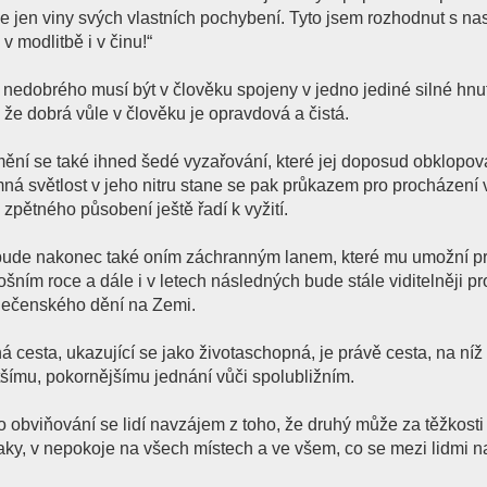
le jen viny svých vlastních pochybení. Tyto jsem rozhodnut s n
v modlitbě i v činu!“
edobrého musí být v člověku spojeny v jedno jediné silné hnutí
 že dobrá vůle v člověku je opravdová a čistá.
ění se také ihned šedé vyzařování, které jej doposud obklopov
mná světlost v jeho nitru stane se pak průkazem pro procházení
zpětného působení ještě řadí k vyžití.
u bude nakonec také oním záchranným lanem, které mu umožní pr
ošním roce a dále i v letech následných bude stále viditelněji p
olečenského dění na Zemi.
á cesta, ukazující se jako životaschopná, je právě cesta, na níž
šímu, pokornějšímu jednání vůči spolubližním.
 obviňování se lidí navzájem z toho, že druhý může za těžkosti
laky, v nepokoje na všech místech a ve všem, co se mezi lidmi n