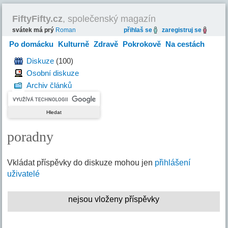
FiftyFifty.cz
, společenský magazín
svátek má prý
Roman
přihlaš se
zaregistruj se
Po domácku
Kulturně
Zdravě
Pokrokově
Na cestách
Hravě
Diskuze
(100)
Osobní diskuze
Archiv článků
poradny
Vkládat příspěvky do diskuze mohou jen
přihlášení
uživatelé
nejsou vloženy příspěvky