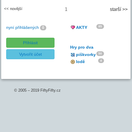
<< novější
1
starší >>
85
nyní přihlášených
AKTY
0
Přihlásit
Hry pro dva
Vytvořit účet
50
piškvorky
4
lodě
© 2005 – 2019 FiftyFifty.cz