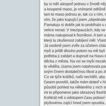
by si měl alespoň jednou v životě něj
a koupené maso, je vnímané odlišně.
tam to maso jednou je, tak co s ním,
vím, že jako kupující jsem „objedna
Pamatuju si dobře jak to probíhalo u 
velice nerad. V mezipauzách, kdy se 
máma nakupovat k řezníkovi. A tam už
který tu zkušenost zabíjení měl. Vlast
Já osobně jsem zvíře za účelem získ
myš a ještě dlouho potom na mě byli 
potřeba ji zabíjet a dupnutí na hlavu 
děcka z města. Na vsi se myši nezabíj
to věděla, (sama jsem natahovala pas
svým činem dostatečnou lítost a po zb
Co se týče králíků, naši nechtěli, a
časem povolili, takže mám doteď v h
působil pohled na některého z nich 
mi to připomene jako obrazový flash
Kolikrát mě s odstupem času pobaví v
plyšovému zající hned jsem spustila „