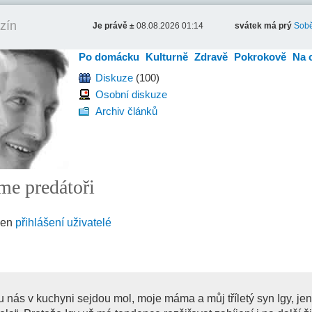
zín
Je právě ±
08.08.2026 01:14
svátek má prý
Sobě
Po domácku
Kulturně
Zdravě
Pokrokově
Na 
Diskuze
(100)
Osobní diskuze
Archiv článků
sme predátoři
jen
přihlášení uživatelé
u nás v kuchyni sejdou mol, moje máma a můj tříletý syn Igy, jen