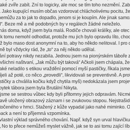
aké zvíře zabít. Zní to logicky, ale moc se tím toho nezmění. Za
 Jako kupující musím občas vzdorovat chlácholivému pocitu, že
 nemůžu za to jak to dopadlo, jenom si je koupím. Ale jinak sam
tel“. Beze mě a mě podobných by v regálech žádné neleželo.
nás doma, když jsem byla malá. Rodiče chovali králíky, ale otec 
k tomu nemohl odhodlat, protože mu jich bylo opravdu líto, chod
 bylo maso dost anonymní na to, aby ho někdo nelitoval. I pro 
ně byl vždycky rád, že „to“ za něj někdo udělal.
ání potravy nikdy nezabila. Jednou jsem na pionýrském táboře 
všichni naštvaní, „Jak můžu být taková“ Ačkoli jsem chápala, ž
také neladilo s etikou vraždění pomocí myší pastičky, říkala jsme 
eli až poté, co něco „provedli“, likvidovali se preventivně. A pr
tičky a chválila kočku když chytila myš) nedokázala jsem proje
ytek tábora jsem byla Brutální Nikyta.
by jsme se sestrou vůbec kdy byli přítomny jejich odpravám. Nic
lavě uložený obrazový záznam i se zvukovou stopou. Nejstrašid
stočeného v hrnci. Stažený z kůže vypadal jako nahé miminko. 
back a není to příjemná vzpomínka.
lastní výklad správného chování. Např. když syn urval hlavičku
 No to přece nemůžeš myslet vážně, jak se to asi tomu zající líbí