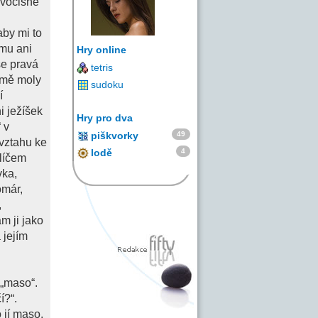
ivočišné
by mi to
smu ani
Hry online
še pravá
tetris
ejmě moly
sudoku
í
i ježíšek
Hry pro dva
 v
49
piškvorky
 vztahu ke
4
lodě
klíčem
vka,
omár,
,
m ji jako
 jejím
“„maso“.
í?“.
 jí maso,