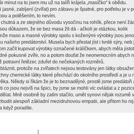
ár minut na to jsem mu už na talíři krájela „masíčko“ k obědu.
i jasné, zabíjení (zvířat) pro zábavu je špatné, pro potřebu je v 
bou a potěšením, to nevím.
 chutná a ze stejného důvodu vysočinu na rohlík, přece není ž
jsou důkazem, že se bez masa žít dá - ačkoli je otázkou, kolik
Jenže maso a masné výrobky spolu s koženými výrobky jsou jen
u našeho predátorství. Musela bych přestat jíst i tvrdé sýry, neb
otom začít kupovat výrobky označené králíčkem, abych měla jisto
dné pokusné zvíře, no a potom doufat že neonemocním abych 
už potravní řetězec zduřel do nečekaných rozměrů.
bláznit, protože na zvířatech nejsou testovány jen látky obsaže
chny chemické látky které přechází do okolního prostředí a je u 
ověka. Někdy si říkám že je to beznadějné, prostě jsme predátoři 
ti co jsou nejvíš na špici, by jsme se mohli víc ovládat a z pozic
 dělat. Mně osobně by zatím stačilo, umět synovi nějak rozumě vy
vzbudit alespoň základní mezidruhovou empatii, ale přitom ho ni
a když poradíte.
1