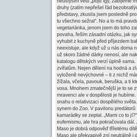
neuslyším větu „pojď Igy, zabijeme mo
druhy (zatím nepřešel řád bezobratlý
představy, zkusila jsem posledně pr
tu všechno sežral“. No a to má pravd
vegetariánka, jenom jsem do toho zabí
povaha, řeším zásadní otázku, jak sy
vyhubit z kuchyně před příjezdem bab
neexistuje, ale když už u nás doma nen
už skoro žádné dárky nenosí, ale na
katalogu dětských verzí úplně sama. 
zvířatům. Nejen dělení na hodná a zlá
vyloženě nevýchovné – ti z nichž mám
žížala, včela, pavouk, beruška, a ti 
vosa. Mnohem zmatečnější je to se zv
mravenci ale v dospělosti je hubíme.
snahu o relativizaci dospělého svět
synem do Zoo. V pavilonu predátorů p
kamarádky se zeptal. „Mami co to jí
eufemismu, ale hra pokračovala dál. „
Maso je dobrá odpověď tříletému dítěti
Maso ale překvapivě zní neutrálně i 