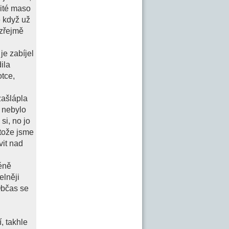
bité maso
 když už
ozřejmě
je zabíjel
ila
otce,
zašlápla
e nebylo
si, no jo
otože jsme
vit nad
méně
elněji
Občas se
, takhle