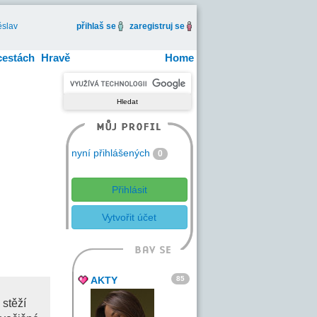
slav
přihlaš se
zaregistruj se
cestách
Hravě
Home
nyní přihlášených
0
Přihlásit
Vytvořit účet
85
AKTY
 stěží