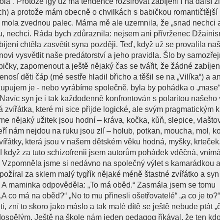
la“. Protože Igy už má tendence rozšiřovat zabíjení i na další ž
ch) a protože mám obecně o chvilkách s babičkou romantičtější
o mola zvednou palec. Máma mě ale uzemnila, že „snad nechci a
u, nechci. Ráda bych zdůraznila: nejsem ani přívrženec Džaini
jení chtěla zasvětit syna později. Teď, když už se provalila na
novi vysvětlit naše predátorství a jeho pravidla. Šlo by samozř
ičky, zapomenout a ještě nějaký čas se tvářit, že žádné zabíjen
osí děti čáp (mé sestře hladil břicho a těšil se na „Vilíka“) a an
kupujem je - nebo vyrábíme společně, byla by pohádka o „mase“
Navíc syn je i tak každodenně konfrontován s polaritou našeho
 zvířátka, které mi sice přijde logické, ale svým pragmatickým 
e nějaký užitek jsou hodní – kráva, kočka, kůň, slepice, vlašto
kteří nám nejdou na ruku jsou zlí – holub, potkan, moucha, mol, k
ířátky, která jsou v našem dětském věku hodná, myšky, krteček
 I když za tuto schizofrenii jsem autorům pohádek vděčná, vnímá
a. Vzpomněla jsme si nedávno na společný výlet s kamarádkou a
ožíral za sklem malý tygřík nějaké méně štastné zvířátko a syn
?“ A maminka odpověděla: „To má oběd.“ Zasmála jsem se tomu
A co má na oběd?“ „No to mu přinesli ošetřovatelé“ „a co je to?
, zní to skoro jako máslo a tak malé dítě se ještě nebude ptát „č
dospělým. Ještě na škole nám jeden pedagog říkával, že ten kdo