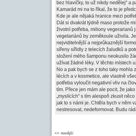
bez hlavičky, to už nikdy nedělej“ a p
Kamarád mi na to říkal, že to je předc
Kde je ale nějaká hranice mezi potře
Dát si dvakrát týdně maso protože mi
životní potřeba, miliony vegerarianů 
vegetariánů by zeměkoule uživila. 
nejviditelnější a nejprůkaznější formo
sířeny sířidly z telecích žaludků a p
složení mého šamponu neokusilo žá
užívat žádné léky. V těchto místech 
No a pak bych se z toho taky mohla z
lécích a v kosmetice, ale vlastně vše
potřeba vyloučit negativní vliv na čl
tím. Přece jen mám ale pocit, že jako 
„myslících“ s tím alespoň zkusit něco
jak to s námi je. Chtěla bych v něm 
nestresovat, nedeformovat. Budu rád
<< novější