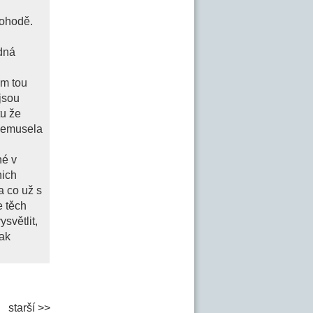
pohodě.
ádná
om tou
 jsou
tu že
nemusela
né v
nich
a co už s
e těch
světlit,
jak
starší >>